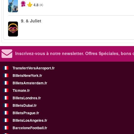
4.8
(4)
9.
& Juliet
Inscrivez-vous à notre newsletter. Offres Spéciales, bons 
TransfertVersAeroport.fr
BilletsNewYork.fr
BilletsAmsterdam.fr
Ticmate.fr
BilletsLondres.fr
BilletsDubai.fr
BilletsPrague.fr
BilletsLosAngeles.fr
BarceloneFootball.fr