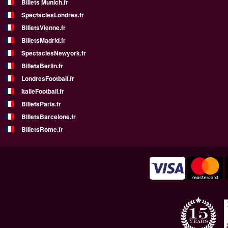
Billets Munich.fr
SpectaclesLondres.fr
BilletsVienne.fr
BilletsMadrid.fr
SpectaclesNewyork.fr
BilletsBerlin.fr
LondresFootball.fr
ItalieFootball.fr
BilletsParis.fr
BilletsBarcelone.fr
BilletsRome.fr