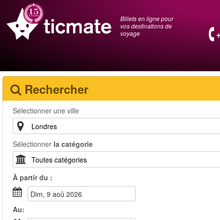
Billets en ligne pour
vos destinations de
voyage
Rechercher
Sélectionner une ville
Sélectionner
la catégorie
À partir du :
dim, 9 aoû 2026
Au: