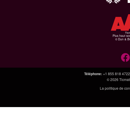
Plus haut sco
© Dun & Br
Téléphone
:
+1 855 818 4722
© 2026
Ticmate
La politique de con