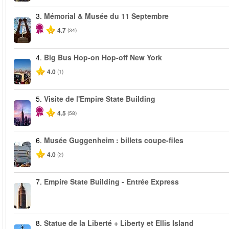
3.
Mémorial & Musée du 11 Septembre
4.7
(34)
4.
Big Bus Hop-on Hop-off New York
4.0
(1)
5.
Visite de l'Empire State Building
4.5
(58)
6.
Musée Guggenheim : billets coupe-files
4.0
(2)
7.
Empire State Building - Entrée Express
8.
Statue de la Liberté + Liberty et Ellis Island