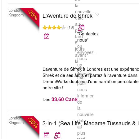
la
-35%
London, United
nouvelle
L'Aventure de Shrek
Kingdom
date
au
(18)
plus
"Contactez
tard
nous"
5
ou
jours
envoyez-
avant
nous
la
un
date
L’aventure de Shrek à Londres est une expérience
e-
réservée.
Shrek et de ses amis et partez à l'aventure dans
mail
DreamWorks doublée d'une narration percutante e
pour
notre site !
nous
informer
33,60 Can$
Dès
de
la
nouvelle
-30%
London, United
date
3-in-1 (Sea Life, Madame Tussauds &
Kingdom
au
plus