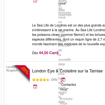
avant
nous"
la
ou
date
envoyez-
réservée.
nous
un
Le Sea Life de Londres est un des plus grands aq
e-
s'intéressent à la vie marine. Au Sea Life Londre
mail
les poissons clown (comme Nemo!) et les tortues.
pour
espèces différentes, dont un requin tigre de 2,7
nous
monde fascinant des méduses de la nouvelle expos
informer
de
44,50 Can$
Dès
la
nouvelle
date
-20%
London, United
au
London Eye & Croisière sur la Tamise
Kingdom
plus
tard
(355)
5
"Contactez
jours
nous"
avant
ou
la
envoyez-
date
nous