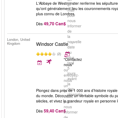
L'Abbaye de Westminster renferme les sépultures
e-
qu'ont généralement lieu les couronnements royau
mail
plus connu de Londres.
pour
nous
49,70 Can$
Dès
informer
de
la
London, United
nouvelle
Windsor Castle
Kingdom
date
au
(2)
plus
"Contactez
tard
nous"
5
ou
jours
envoyez-
avant
nous
la
un
date
Plongez dans près de 1 000 ans d’histoire royale
e-
réservée.
du monde. Découvrez un véritable symbole du pat
mail
siècles, et vivez la grandeur royale en personne 
pour
nous
59,40 Can$
Dès
informer
de