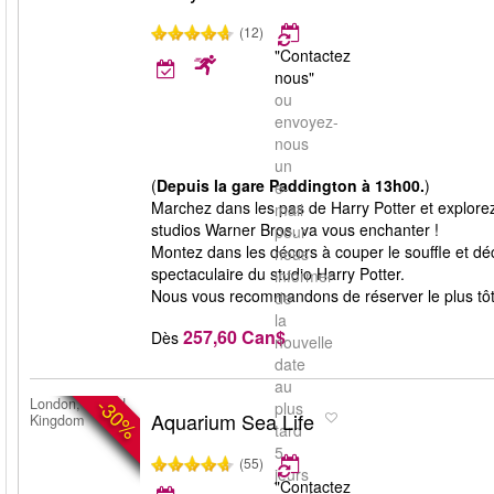
(12)
"Contactez
nous"
ou
envoyez-
nous
un
(
Depuis la gare Paddington à 13h00.
)
e-
Marchez dans les pas de Harry Potter et explorez
mail
studios Warner Bros. va vous enchanter !
pour
Montez dans les décors à couper le souffle et déco
nous
spectaculaire du studio Harry Potter.
informer
Nous vous recommandons de réserver le plus tôt p
de
la
257,60 Can$
Dès
nouvelle
date
au
-30%
London, United
plus
Aquarium Sea Life
Kingdom
tard
5
(55)
jours
"Contactez