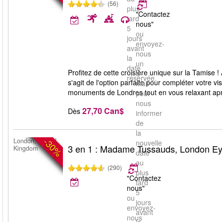
(56)
plus
"Contactez
tard
nous"
5
ou
jours
envoyez-
avant
nous
la
un
date
Profitez de cette croisière unique sur la Tamise 
e-
réservée.
s'agit de l'option parfaite pour compléter votre 
mail
monuments de Londres tout en vous relaxant aprè
pour
nous
27,70 Can$
Dès
informer
de
la
-30%
London, United
nouvelle
3 en 1 : Madame Tussauds, London E
Kingdom
date
au
(290)
plus
"Contactez
tard
nous"
5
ou
jours
envoyez-
avant
nous