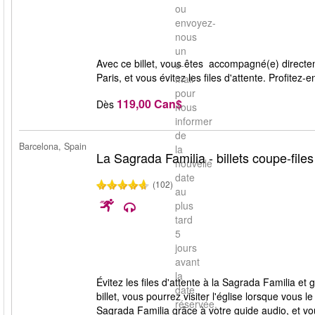
ou
envoyez-
nous
un
Avec ce billet, vous êtes accompagné(e) directe
e-
Paris, et vous évitez les files d'attente. Profitez-
mail
pour
119,00 Can$
Dès
nous
informer
de
Barcelona, Spain
la
La Sagrada Familia - billets coupe-files
nouvelle
date
(102)
au
plus
tard
5
jours
avant
la
Évitez les files d'attente à la Sagrada Familia 
date
billet, vous pourrez visiter l'église lorsque vous 
réservée.
Sagrada Familia grâce à votre guide audio, et vo