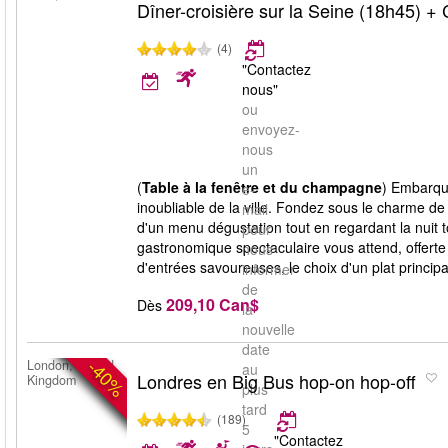
Dîner-croisière sur la Seine (18h45) 
(4)
"Contactez
nous"
ou
envoyez-
nous
un
(
Table à la fenêtre et du champagne
) Embarqu
e-
inoubliable de la ville. Fondez sous le charme d
mail
d'un menu dégustation tout en regardant la nuit
pour
gastronomique spectaculaire vous attend, offert
nous
d'entrées savoureuses, le choix d'un plat principa
informer
de
209,10 Can$
Dès
la
nouvelle
date
-40%
London, United
au
Londres en Big Bus hop-on hop-off
Kingdom
plus
tard
(189)
5
"Contactez