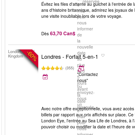
réservée.
Évitez les files d'attente au guichet à l'entrée d
e-
ans d'histoire britannique, admirez les joyaux de
mail
une visite inoubliable lors de votre voyage.
pour
nous
informer
63,70 Can$
Dès
de
la
nouvelle
-60%
London, United
date
Londres - Forfait 5-en-1
Kingdom
au
plus
(355)
tard
"Contactez
5
nous"
jours
ou
avant
envoyez-
la
nous
date
un
réservée.
Avec notre offre exceptionnelle, vous avez accès
e-
billets par rapport aux prix affichés sur place.
mail
London Eye, l'entrée au Sea Life de Londres, à l'
pour
pouvoir choisir ou modifier la date et l'heure de 
nous
informer