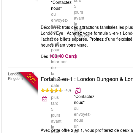
tard
"Contactez
5
nous"
jours
ou
avant
envoyez-
la
nous
Découvrez trois des attractions familiales les 
date
un
London Eye ! Achetez votre formule 3-en-1 Lon
réservée.
e-
l’achat de billets séparés. Profitez d’une flexibil
mail
heures avant votre visite.
pour
100,40 Can$
nous
Dès
informer
de
la
-20%
London, United
Forfait 2-en-1 : London Dungeon & Lo
Kingdom
nouvelle
date
(43)
au
"Contactez
plus
nous"
tard
ou
5
envoyez-
jours
nous
avant
un
la
Avec cette offre 2 en 1, vous profiterez de deux
e-
date