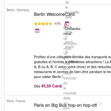
de
la
Berlin, Germany
nouvelle
Berlin WelcomeCard
date
au
(438)
plus
"Contactez
tard
nous"
5
ou
jours
envoyez-
avant
nous
la
un
date
Profitez d'une utilisation illimitée des transpor
e-
réservée.
gratuites et l'entrée à différentes attractions ! L
mail
A, B ou A, B, C selon votre choix) et des réducti
pour
restaurants et centres de bien-être pendant le t
nous
pour visiter Berlin !
informer
de
45,50 Can$
Dès
la
nouvelle
date
Paris, France
au
Paris en Big Bus hop-on hop-off
plus