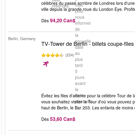
célèbres du passé sombre de Londres lors d'une 
mail
réservée.
ville depuis la grande roue du London Eye. Profit
pour
nous
94,20 Can$
Dès
informer
de
la
Berlin, Germany
nouvelle
TV‑Tower de Berlin - billets coupe-files
date
au
(224)
plus
tard
5
jours
avant
la
date
Évitez les files d'attente pour la célèbre Tour de 
réservée.
vous souhaitez visiter la Tour d'où vous pouvez p
haut de Berlin, le Bar 203. Les enfants de moins 
53,60 Can$
Dès