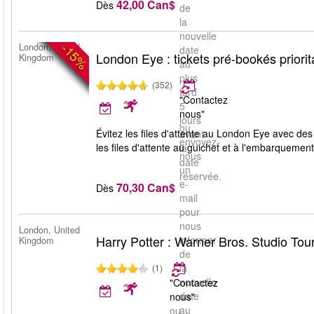
42,00 Can$
Dès
de
la
nouvelle
-15%
London, United
date
London Eye : tickets pré-bookés priorit
Kingdom
au
plus
(352)
tard
"Contactez
5
nous"
jours
ou
Évitez les files d'attente au London Eye avec des 
avant
envoyez-
les files d'attente au guichet et à l'embarquement
la
nous
date
un
réservée.
e-
70,30 Can$
Dès
mail
pour
nous
London, United
Harry Potter : Warner Bros. Studio Tou
informer
Kingdom
de
la
(1)
nouvelle
"Contactez
date
nous"
au
ou