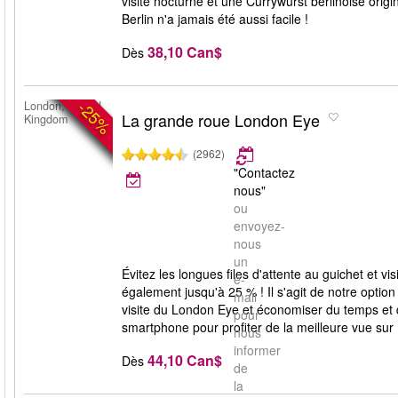
visite nocturne et une Currywurst berlinoise origin
Berlin n'a jamais été aussi facile !
38,10 Can$
Dès
-25%
London, United
La grande roue London Eye
Kingdom
(2962)
"Contactez
nous"
ou
envoyez-
nous
un
Évitez les longues files d'attente au guichet et v
e-
également jusqu'à 25 % ! Il s'agit de notre option
mail
visite du London Eye et économiser du temps et de 
pour
smartphone pour profiter de la meilleure vue sur
nous
informer
44,10 Can$
Dès
de
la