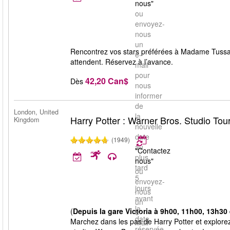
nous"
ou
envoyez-
nous
un
Rencontrez vos stars préférées à Madame Tussa
e-
attendent. Réservez à l’avance.
mail
pour
42,20 Can$
Dès
nous
informer
de
London, United
la
Harry Potter : Warner Bros. Studio Tou
Kingdom
nouvelle
date
(1949)
au
"Contactez
plus
nous"
tard
ou
5
envoyez-
jours
nous
avant
un
la
(
Depuis la gare Victoria à 9h00, 11h00, 13h30 
e-
date
Marchez dans les pas de Harry Potter et explorez
mail
réservée.