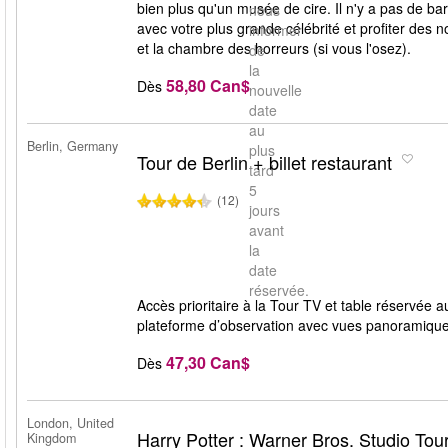
bien plus qu'un musée de cire. Il n'y a pas de ba
nous
avec votre plus grande célébrité et profiter des 
informer
et la chambre des horreurs (si vous l'osez).
de
la
58,80 Can$
Dès
nouvelle
date
au
Berlin, Germany
plus
Tour de Berlin + billet restaurant
tard
5
(12)
jours
avant
la
date
réservée.
Accès prioritaire à la Tour TV et table réservée 
plateforme d’observation avec vues panoramique
47,30 Can$
Dès
London, United
Harry Potter : Warner Bros. Studio Tou
Kingdom