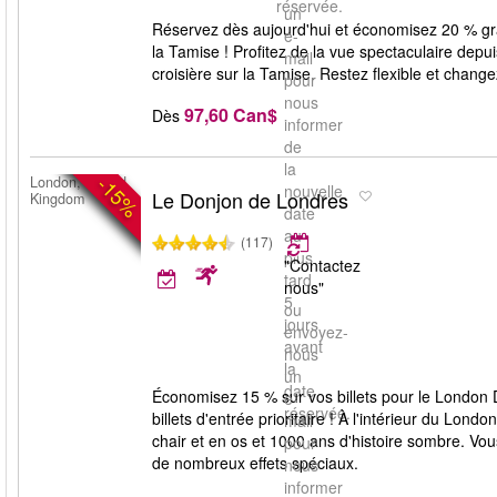
réservée.
un
Réservez dès aujourd'hui et économisez 20 % grâ
e-
la Tamise ! Profitez de la vue spectaculaire de
mail
croisière sur la Tamise. Restez flexible et change
pour
nous
97,60 Can$
Dès
informer
de
la
-15%
London, United
nouvelle
Le Donjon de Londres
Kingdom
date
au
(117)
plus
"Contactez
tard
nous"
5
ou
jours
envoyez-
avant
nous
la
un
date
Économisez 15 % sur vos billets pour le London D
e-
réservée.
billets d'entrée prioritaire ! À l'intérieur du Lo
mail
chair et en os et 1000 ans d'histoire sombre. Vo
pour
de nombreux effets spéciaux.
nous
informer