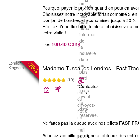
la
un
date
Pourquoi payer le prix fort quand on peut en av
e-
réservée.
Choisissez notre incroyable forfait combiné 3-
mail
Donjon de Londres et économisez jusqu'à 30 %. L'
pour
Profitez d'une flexibilité totale et choisissez ou
nous
votre visite !
informer
de
100,40 Can$
Dès
la
nouvelle
date
-25%
London, United
au
Madame Tussauds Londres - Fast Trac
Kingdom
plus
tard
(19)
5
"Contactez
jours
nous"
avant
ou
la
envoyez-
date
nous
réservée.
un
Ne faites pas la queue avec nos billets
FAST TR
e-
!
mail
Achetez vos billets en ligne et obtenez des ent
pour