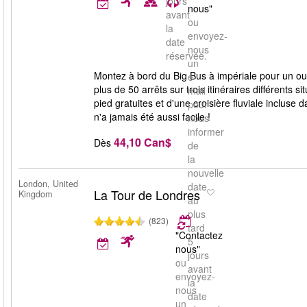
jours
nous"
avant
ou
la
envoyez-
date
nous
réservée.
un
Montez à bord du Big Bus à impériale pour un ou
e-
plus de 50 arrêts sur trois itinéraires différents si
mail
pied gratuites et d'une croisière fluviale incluse 
pour
n'a jamais été aussi facile !
nous
informer
44,10 Can$
Dès
de
la
nouvelle
London, United
date
La Tour de Londres
Kingdom
au
plus
(823)
tard
"Contactez
5
nous"
jours
ou
avant
envoyez-
la
nous
date
un