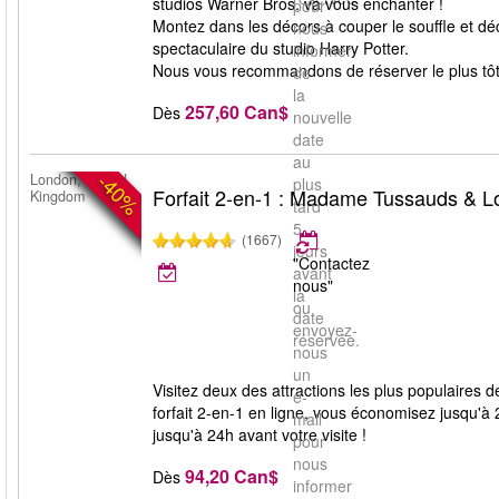
studios Warner Bros. va vous enchanter !
pour
Montez dans les décors à couper le souffle et déco
nous
spectaculaire du studio Harry Potter.
informer
Nous vous recommandons de réserver le plus tôt p
de
la
257,60 Can$
Dès
nouvelle
date
au
-40%
London, United
plus
Forfait 2-en-1 : Madame Tussauds & 
Kingdom
tard
5
(1667)
jours
"Contactez
avant
nous"
la
ou
date
envoyez-
réservée.
nous
un
Visitez deux des attractions les plus populaire
e-
forfait 2-en-1 en ligne, vous économisez jusqu'à 
mail
jusqu'à 24h avant votre visite !
pour
nous
94,20 Can$
Dès
informer