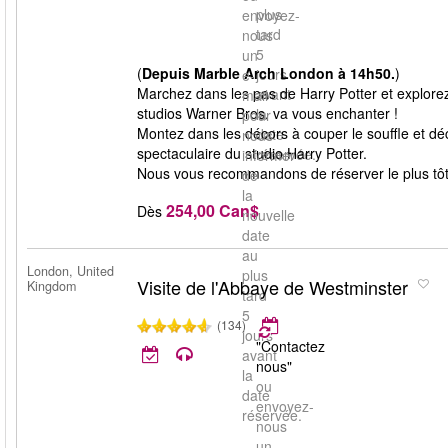
plus
envoyez-
tard
nous
5
un
(
Depuis Marble Arch London à 14h50.
)
jours
e-
Marchez dans les pas de Harry Potter et explorez
avant
mail
studios Warner Bros. va vous enchanter !
la
pour
Montez dans les décors à couper le souffle et déco
date
nous
spectaculaire du studio Harry Potter.
réservée.
informer
Nous vous recommandons de réserver le plus tôt p
de
la
254,00 Can$
Dès
nouvelle
date
au
London, United
plus
Visite de l'Abbaye de Westminster
Kingdom
tard
5
(134)
jours
"Contactez
avant
nous"
la
ou
date
envoyez-
réservée.
nous
un