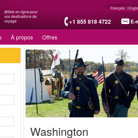
Français
|
Engli
Billets en ligne pour
vos destinations de
+1 855 818 4722
E-m
voyage
s
À propos
Offres
Washington