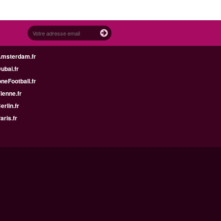
Amsterdam.fr
Dubai.fr
neFootball.fr
Vienne.fr
erlin.fr
aris.fr