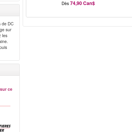
74,90 Can$
Dès
es de DC
ge sur
z les
aine.
puis
 sur ce