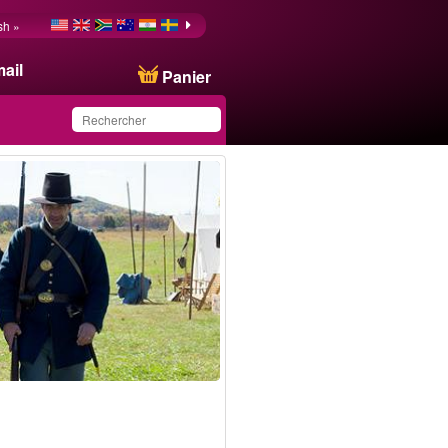
sh »
ail
Panier
Ce produit a été
sauvegardé dans votre
liste.