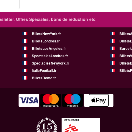
sletter. Offres Spéciales, bons de réduction etc.
BilletsNewYork.fr
Billets
BilletsLondres.fr
Billets
BilletsLosAngeles.fr
Barcelo
SpectaclesLondres.fr
Billets
SpectaclesNewyork.fr
BilletsB
ItalieFootball.fr
BilletsP
BilletsRome.fr
WE SUPPORT