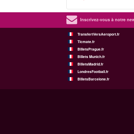
Inscrivez-vous à notre new
TransfertVersAeroport.fr
Ticmate.fr
BilletsPrague.fr
Billets Munich.fr
BilletsMadrid.fr
LondresFootball.fr
BilletsBarcelone.fr