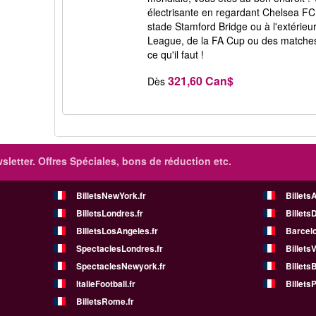
électrisante en regardant Chelsea FC 
stade Stamford Bridge ou à l'extérieur
League, de la FA Cup ou des matche
ce qu'il faut !
321,60 Can$
Dès
sletter. Offres Spéciales, bons de réduction etc.
BilletsNewYork.fr
Billets
BilletsLondres.fr
Billets
BilletsLosAngeles.fr
Barcelo
SpectaclesLondres.fr
Billets
SpectaclesNewyork.fr
BilletsB
ItalieFootball.fr
BilletsP
BilletsRome.fr