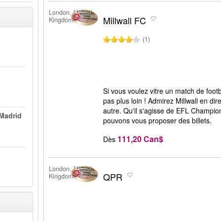
London, United
Millwall FC
Kingdom
(1)
a
Si vous voulez vitre un match de foot
pas plus loin ! Admirez Millwall en di
autre. Qu'il s'agisse de EFL Champio
 Madrid
pouvons vous proposer des billets.
111,20 Can$
Dès
London, United
QPR
Kingdom