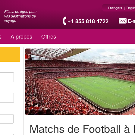
Français
|
Engli
Billets en ligne pour
vos destinations de
+1 855 818 4722
E-m
voyage
s
À propos
Offres
Matchs de Football à