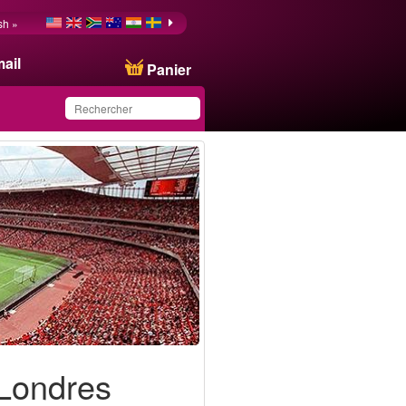
sh »
ail
Panier
Ce produit a été
sauvegardé dans votre
liste.
 Londres