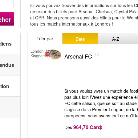
Ici vous pouvez trouver des informations sur tous les C
réserver des billets pour Arsenal, Chelsea, Crystal Pal
et QPR. Nous proposons aussi des billets pour le Wem
cher
tous les matchs internationaux à Londres !
Trier par
Date
A-Z
diens
London, United
Arsenal FC
Kingdom
 vendus
ation
Si vous voulez vivre un match de foot
pas plus loin !Vivez une expérience é
FC cette saison, que ce soit au stade E
s'agisse de la Premier League, de l
européens, nous avons tout ce qu'il fa
964,70 Can$
Dès