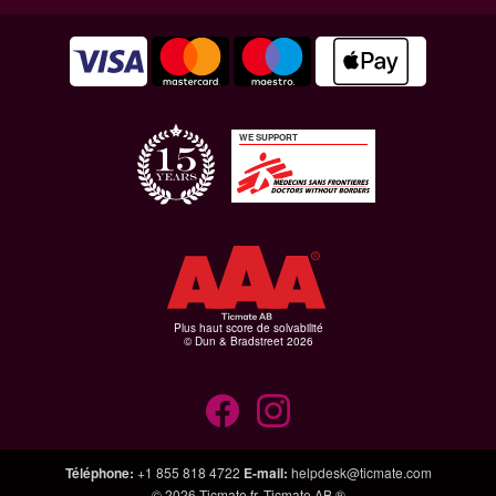
WE SUPPORT
Plus haut score de solvabilité
© Dun & Bradstreet 2026
Téléphone
:
+1 855 818 4722
E-mail
:
helpdesk@ticmate.com
© 2026
Ticmate.fr
,
Ticmate AB ®