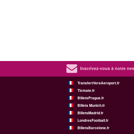
Inscrivez-vous à notre new
TransfertVersAeroport.fr
Ticmate.fr
BilletsPrague.fr
Billets Munich.fr
BilletsMadrid.fr
LondresFootball.fr
BilletsBarcelone.fr