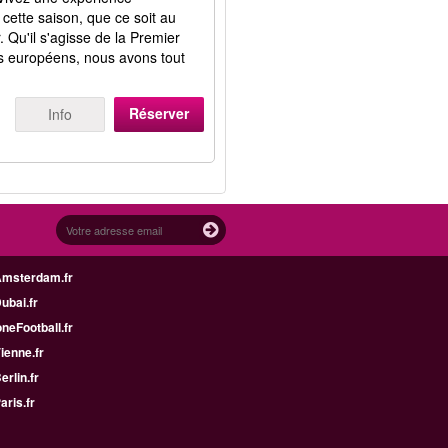
cette saison, que ce soit au
. Qu'il s'agisse de la Premier
s européens, nous avons tout
Réserver
Info
Amsterdam.fr
Dubai.fr
neFootball.fr
Vienne.fr
erlin.fr
aris.fr