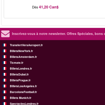
41,20 Can$
Dès
Inscrivez-vous à notre newsletter. Offres Spéciales, bons 
TransfertVersAeroport.fr
BilletsNewYork.fr
BilletsAmsterdam.fr
Ticmate.fr
BilletsLondres.fr
BilletsDubai.fr
BilletsPrague.fr
BilletsLosAngeles.fr
BarceloneFootball.fr
Billets Munich.fr
SpectaclesLondres.fr