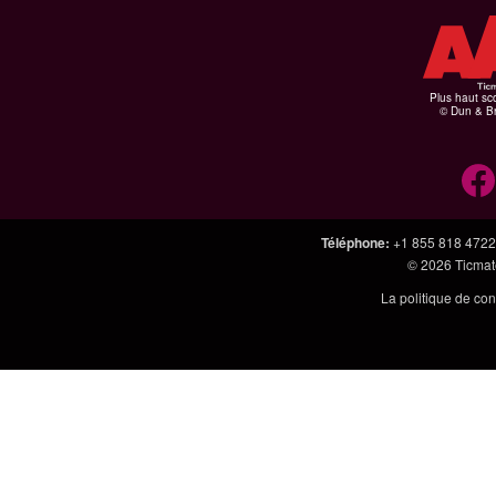
Plus haut sco
© Dun & Br
Téléphone
:
+1 855 818 4722
© 2026
Ticmate
La politique de con