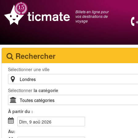
Billets en ligne pour
vos destinations de
voyage
Rechercher
Sélectionner une ville
Sélectionner
la catégorie
À partir du :
dim, 9 aoû 2026
Au: