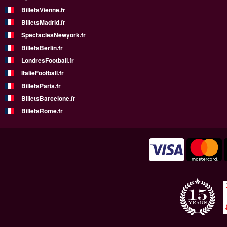
BilletsVienne.fr
BilletsMadrid.fr
SpectaclesNewyork.fr
BilletsBerlin.fr
LondresFootball.fr
ItalieFootball.fr
BilletsParis.fr
BilletsBarcelone.fr
BilletsRome.fr