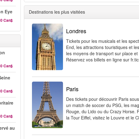
on Eye
Destinations les plus visitées
60 Can$
Londres
Tickets pour les musicals et les spec
End, les attractions touristiques et l
-on
les moyens de transport sur place et
Réservez vos billets en ligne sur fr.ti
30 Can$
 Seine
Paris
20 Can$
Des tickets pour découvrir Paris sous
ritaire
un match de soccer du PSG, les magn
Rouge, du Lido ou du Crazy Horse. P
50 Can$
la Tour Eiffel, visitez le Louvre et le
servé au