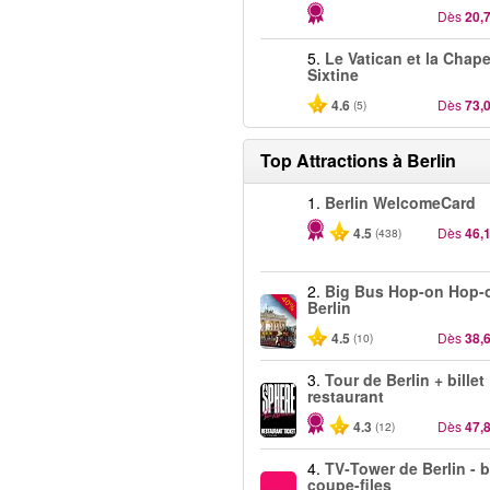
Dès
20,
5.
Le Vatican et la Chape
Sixtine
4.6
Dès
73,
(5)
Top Attractions à Berlin
1.
Berlin WelcomeCard
4.5
Dès
46,
(438)
2.
Big Bus Hop-on Hop-o
-40%
Berlin
4.5
Dès
38,
(10)
3.
Tour de Berlin + billet
restaurant
4.3
Dès
47,
(12)
4.
TV‑Tower de Berlin - b
coupe-files