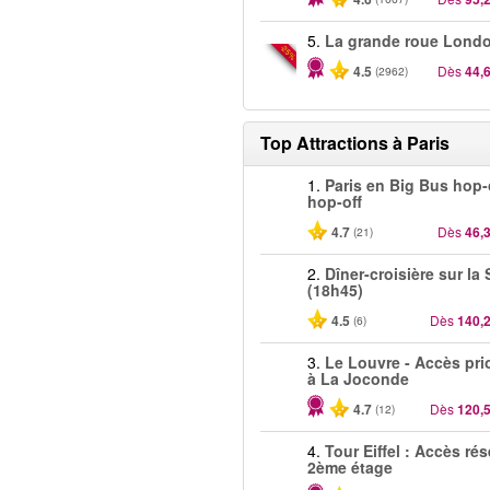
5.
La grande roue Lond
-25%
4.5
Dès
44,
(2962)
Top Attractions à Paris
1.
Paris en Big Bus hop
hop-off
4.7
Dès
46,
(21)
2.
Dîner-croisière sur la
(18h45)
4.5
Dès
140,
(6)
3.
Le Louvre - Accès prio
à La Joconde
4.7
Dès
120,
(12)
4.
Tour Eiffel : Accès ré
2ème étage