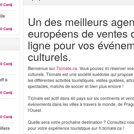
70 Can$
lle
Un des meilleurs agen
européens de ventes d
00 Can$
ligne pour vos événe
culturels.
10 Can$
Bienvenue sur
Ticmate.ca
. Vous pouvez ici réserver vo
culturels. Ticmate est une société suédoise qui propose
ff à
les différentes activités touristiques, visites guidées, att
spectacles, matchs de soccer et bien plus encore !
60 Can$
Ticmate est actif dans 40 pays sur six continents et vend
événements dans les villes à travers le monde, de Pragu
l'Ouest.
80 Can$
Quelle sera votre prochaine destination ? Consultez nos 
illets
pour votre expérience touristique sur fr.ticmate.ca !