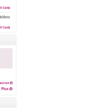
70 Can$
illets
40 Can$
servez
Plus