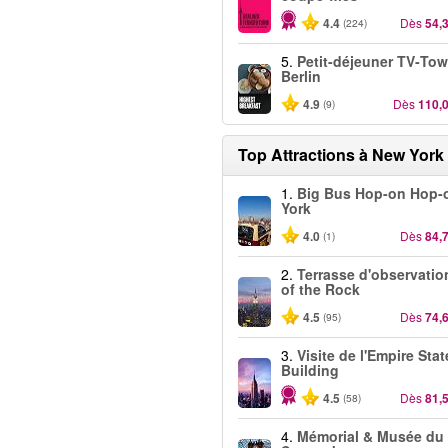
4.4
Dès
54,
(224)
5.
Petit-déjeuner TV‑Tow
Berlin
4.9
Dès
110,
(9)
Top Attractions à New York
1.
Big Bus Hop-on Hop-
York
4.0
Dès
84,
(1)
2.
Terrasse d'observatio
of the Rock
4.5
Dès
74,
(95)
3.
Visite de l'Empire Stat
Building
4.5
Dès
81,
(58)
4.
Mémorial & Musée du