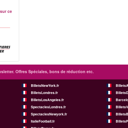
 sur ce
sletter. Offres Spéciales, bons de réduction etc.
BilletsNewYork.fr
Billets
BilletsLondres.fr
Billets
BilletsLosAngeles.fr
Barcelo
SpectaclesLondres.fr
Billets
SpectaclesNewyork.fr
BilletsB
ItalieFootball.fr
BilletsP