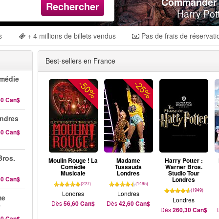
Commander d
Rechercher
Harry Pot
s
+ 4 millions de billets vendus
Pas de frais de réservati
Best-sellers en France
omédie
-50%
-25%
60 Can$
ndres
60 Can$
Bros.
Moulin Rouge ! La
Madame
Harry Potter :
Comédie
Tussauds
Warner Bros.
Musicale
Londres
Studio Tour
30 Can$
Londres
(227)
(1495)
(1949)
Londres
Londres
me
Londres
Dès
56,60 Can$
Dès
42,60 Can$
e
Dès
260,30 Can$
20 Can$