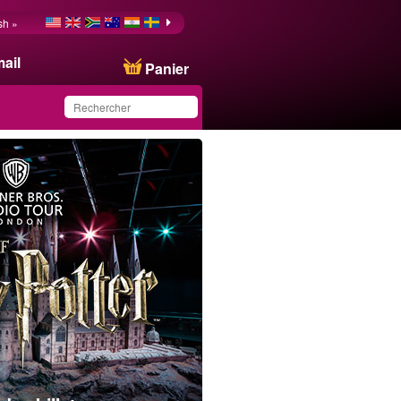
sh »
ail
Panier
Ce produit a été
sauvegardé dans votre
liste.