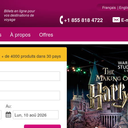
Français
|
Engli
Billets en ligne pour
vos destinations de
+1 855 818 4722
E-m
voyage
s
À propos
Offres
+ de 4000 produits dans 30 pays
Au:
lun, 10 aoû 2026