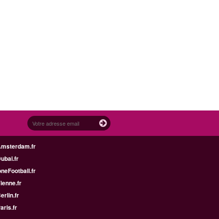
Amsterdam.fr
Dubai.fr
neFootball.fr
Vienne.fr
erlin.fr
aris.fr