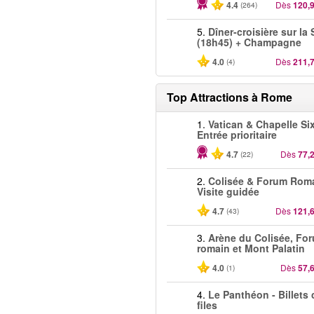
4.4
Dès
120,
(264)
5.
Dîner-croisière sur la
(18h45) + Champagne
4.0
Dès
211,
(4)
Top Attractions à Rome
1.
Vatican & Chapelle Six
Entrée prioritaire
4.7
Dès
77,
(22)
2.
Colisée & Forum Roma
Visite guidée
4.7
Dès
121,
(43)
3.
Arène du Colisée, Fo
romain et Mont Palatin
4.0
Dès
57,
(1)
4.
Le Panthéon - Billets
files