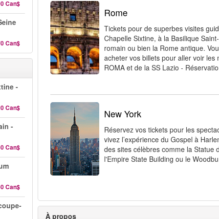
90 Can$
Rome
 Seine
Tickets pour de superbes visites gui
Chapelle Sixtine, à la Basilique Sain
70 Can$
romain ou bien la Rome antique. Vo
acheter vos billets pour aller voir le
ROMA et de la SS Lazio - Réservation 
tine -
20 Can$
New York
in -
Réservez vos tickets pour les specta
vivez l’expérience du Gospel à Harle
60 Can$
des sites célèbres comme la Statue de 
l'Empire State Building ou le Woodbu
rum
60 Can$
 coupe-
À propos