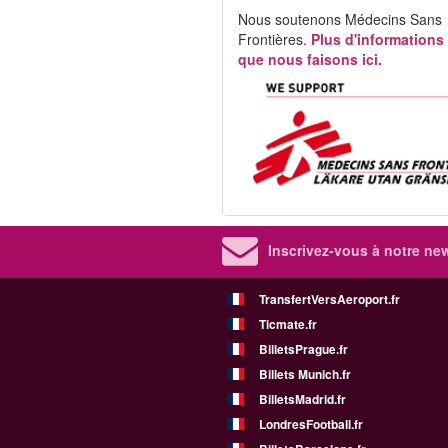
Nous soutenons Médecins Sans
Frontières.
Plus d'informations
que nous faisons ici.
Inscrivez-vous à notre new
TransfertVersAeroport.fr
Ticmate.fr
BilletsPrague.fr
Billets Munich.fr
BilletsMadrid.fr
LondresFootball.fr