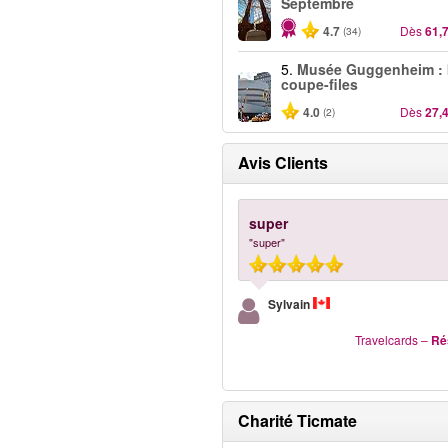
Septembre
4.7
Dès
61,
(34)
5.
Musée Guggenheim : b
coupe-files
4.0
Dès
27,
(2)
Avis Clients
super
"super"
Sylvain
Travelcards
–
Ré
Charité Ticmate