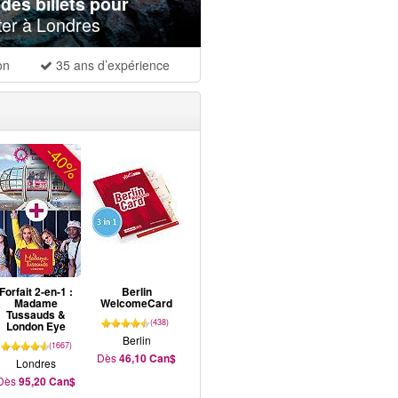
es billets pour
ter à Londres
on
35 ans d’expérience
-40%
Forfait 2-en-1 :
Berlin
Madame
WelcomeCard
Tussauds &
(438)
London Eye
Berlin
(1667)
Dès
46,10 Can$
Londres
Dès
95,20 Can$