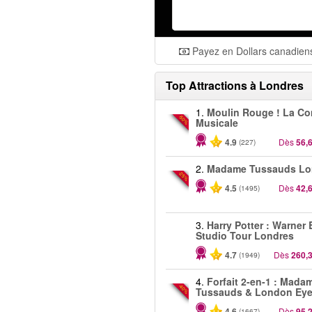
Payez en Dollars canadien
Top Attractions à Londres
1.
Moulin Rouge ! La C
-50%
Musicale
4.9
Dès
56,
(227)
2.
Madame Tussauds Lo
-25%
4.5
Dès
42,
(1495)
3.
Harry Potter : Warner 
Studio Tour Londres
4.7
Dès
260,
(1949)
4.
Forfait 2-en-1 : Mada
-40%
Tussauds & London Ey
4.6
Dès
95,
(1667)