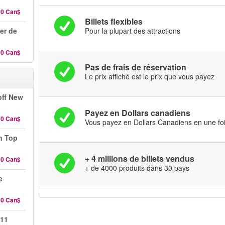
30 Can$
Billets flexibles
er de
Pour la plupart des attractions
00 Can$
Pas de frais de réservation
Le prix affiché est le prix que vous payez
off New
Payez en Dollars canadiens
70 Can$
Vous payez en Dollars Canadiens en une foi
n Top
+ 4 millions de billets vendus
60 Can$
+ de 4000 produits dans 30 pays
e
50 Can$
 11