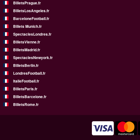
BilletsPrague.fr
BilletsLosAngeles.fr
BarceloneFootball.fr
Billets Munich.fr
SpectaclesLondres.fr
BilletsVienne.fr
BilletsMadrid.fr
SpectaclesNewyork.fr
BilletsBerlin.fr
LondresFootball.fr
ItalieFootball.fr
BilletsParis.fr
BilletsBarcelone.fr
BilletsRome.fr