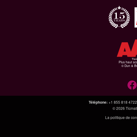
Plus haut sco
© Dun & Br
Téléphone
:
+1 855 818 4722
© 2026
Ticmate
La politique de con