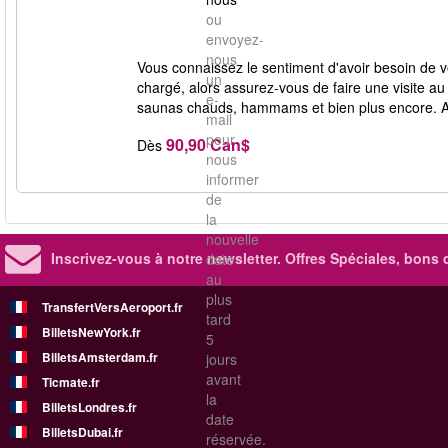
ou
envoyez-
nous
Vous connaissez le sentiment d'avoir besoin de 
un
chargé, alors assurez-vous de faire une visite a
e-
saunas chauds, hammams et bien plus encore. Avec 
mail
pour
90,90 Can$
Dès
nous
informer
de
la
nouvelle
Inscrivez-vous à notre newsletter. Offres Spéciales, bons 
date
au
plus
TransfertVersAeroport.fr
tard
BilletsNewYork.fr
5
BilletsAmsterdam.fr
jours
avant
Ticmate.fr
la
BilletsLondres.fr
date
BilletsDubai.fr
réservée.