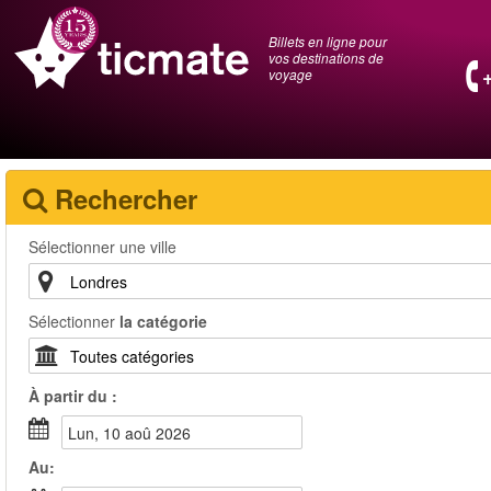
Billets en ligne pour
vos destinations de
voyage
Rechercher
Sélectionner une ville
Sélectionner
la catégorie
À partir du :
lun, 10 aoû 2026
Au: