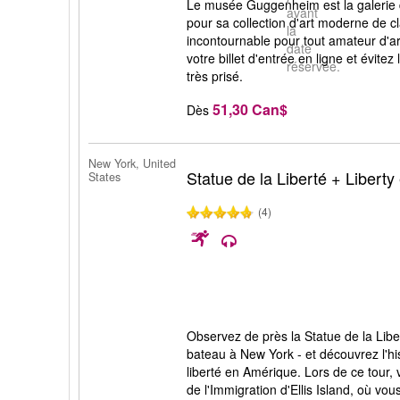
Le musée Guggenheim est la galerie 
avant
pour sa collection d'art moderne de c
la
incontournable pour tout amateur d'ar
date
votre billet d'entrée en ligne et évitez
réservée.
très prisé.
51,30 Can$
Dès
New York, United
Statue de la Liberté + Liberty 
States
(4)
Observez de près la Statue de la Liber
bateau à New York - et découvrez l'his
liberté en Amérique. Lors de ce tour, 
de l'Immigration d'Ellis Island, où vo