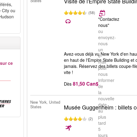
Visite de l'Empire State Buildi
States
éférés,
e City ou
(58)
e Hudson
"Contactez
nous"
ou
envoyez-
nous
un
Avez-vous déjà vu New York d'en haut
e-
en haut de l'Empire State Building et o
mail
 sur ce
jamais. Réservez des billets coupe-fi
pour
vite !
nous
informer
81,50 Can$
Dès
de
la
nouvelle
New York, United
date
Musée Guggenheim : billets c
States
au
plus
(2)
tard
5
jours