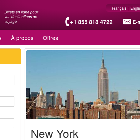
Français
|
Engli
Billets en ligne pour
vos destinations de
+1 855 818 4722
E-m
voyage
s
À propos
Offres
New York