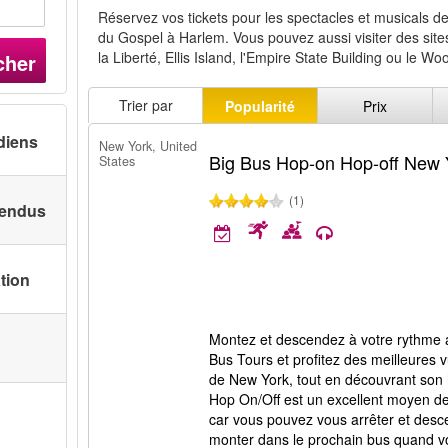
Réservez vos tickets pour les spectacles et musicals d
du Gospel à Harlem. Vous pouvez aussi visiter des sit
la Liberté, Ellis Island, l'Empire State Building ou le Wo
cher
Trier par
Popularité
Prix
diens
New York, United
Big Bus Hop-on Hop-off New 
States
(1)
 vendus
ation
Montez et descendez à votre rythme a
Bus Tours et profitez des meilleures 
de New York, tout en découvrant son 
Hop On/Off est un excellent moyen de
car vous pouvez vous arrêter et desc
monter dans le prochain bus quand vo