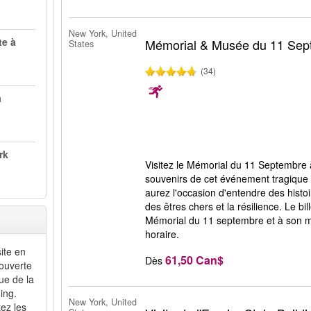
New York, United
te à
Mémorial & Musée du 11 Sep
States
(34)
à
rk
Visitez le Mémorial du 11 Septembre 
souvenirs de cet événement tragique à
aurez l'occasion d'entendre des histo
des êtres chers et la résilience. Le b
Mémorial du 11 septembre et à son m
horaire.
ite en
61,50 Can$
Dès
couverte
tue de la
ing.
New York, United
tez les