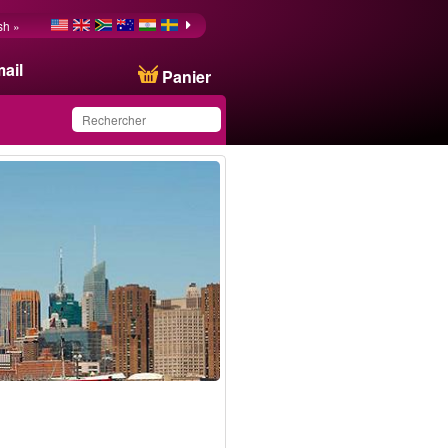
sh »
ail
Panier
Ce produit a été
sauvegardé dans votre
liste.