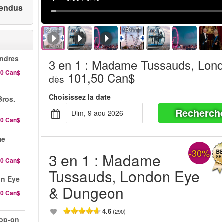
 vendus
ndres
3 en 1 : Madame Tussauds, Lon
60 Can$
101,50 Can$
dès
Choisissez la date
Bros.
Recherch
dim, 9 aoû 2026
30 Can$
me
e
-30%
3 en 1 : Madame
20 Can$
Tussauds, London Eye
on Eye
& Dungeon
60 Can$
4.6
(290)
hop-on