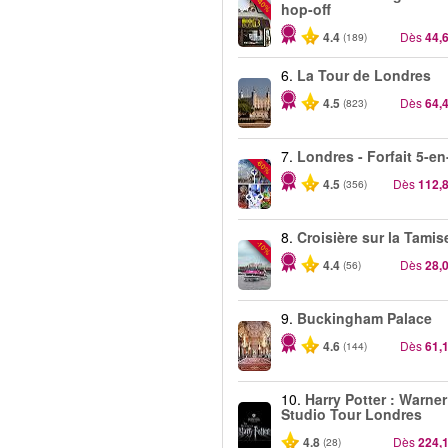
-40%
hop-off
4.4
Dès
44,
(189)
6.
La Tour de Londres
4.5
Dès
64,
(823)
7.
Londres - Forfait 5-en
-60%
4.5
Dès
112,
(356)
8.
Croisière sur la Tamis
-10%
4.4
Dès
28,
(56)
9.
Buckingham Palace
4.6
Dès
61,
(144)
10.
Harry Potter : Warner
Studio Tour Londres
4.8
Dès
224,
(28)