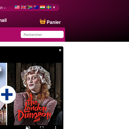
sh »
ail
Panier
×
Ce produit a été
sauvegardé dans votre
liste.