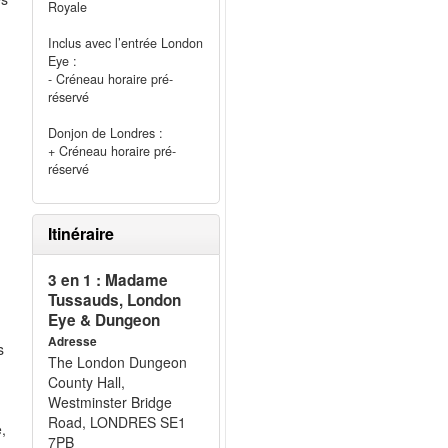
Royale
Inclus avec l’entrée London
Eye :
- Créneau horaire pré-
réservé
Donjon de Londres :
+ Créneau horaire pré-
réservé
Itinéraire
3 en 1 : Madame
Tussauds, London
Eye & Dungeon
Adresse
s
The London Dungeon
County Hall,
Westminster Bridge
Road, LONDRES SE1
,
7PB