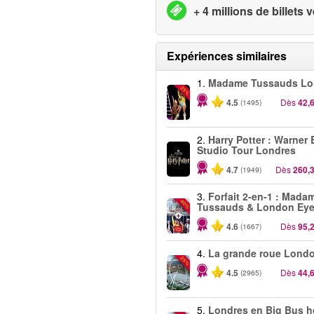
+ 4 millions de billets
Expériences similaires
1.
Madame Tussauds Lo
-25%
4.5
Dès
42,
(1495)
2.
Harry Potter : Warner 
Studio Tour Londres
4.7
Dès
260,
(1949)
3.
Forfait 2-en-1 : Mada
-40%
Tussauds & London Ey
4.6
Dès
95,
(1667)
4.
La grande roue Lond
-25%
4.5
Dès
44,
(2965)
5.
Londres en Big Bus 