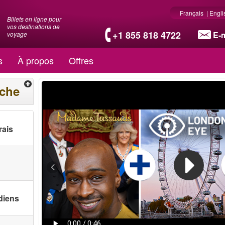
Français
|
Engli
Billets en ligne pour
vos destinations de
+1 855 818 4722
E-m
voyage
s
À propos
Offres
rche
rais
diens