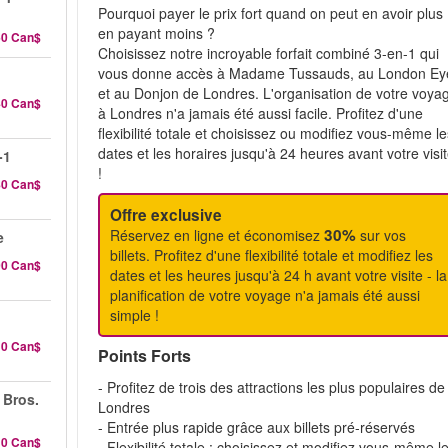
Pourquoi payer le prix fort quand on peut en avoir plus
en payant moins ?
60 Can$
Choisissez notre incroyable forfait combiné 3-en-1 qui
vous donne accès à Madame Tussauds, au London Ey
et au Donjon de Londres. L'organisation de votre voya
40 Can$
à Londres n'a jamais été aussi facile. Profitez d'une
flexibilité totale et choisissez ou modifiez vous-même l
dates et les horaires jusqu'à 24 heures avant votre visi
-1
!
80 Can$
Offre exclusive
30%
Réservez en ligne et économisez
sur vos
e
billets. Profitez d'une flexibilité totale et modifiez les
00 Can$
dates et les heures jusqu'à 24 h avant votre visite - la
planification de votre voyage n'a jamais été aussi
simple !
10 Can$
Points Forts
- Profitez de trois des attractions les plus populaires de
 Bros.
Londres
- Entrée plus rapide grâce aux billets pré-réservés
10 Can$
- Flexibilité totale : choisissez et modifiez vous-même l