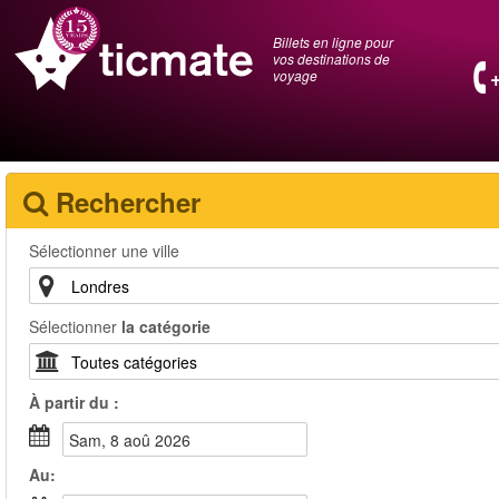
Billets en ligne pour
vos destinations de
voyage
Rechercher
Sélectionner une ville
Sélectionner
la catégorie
À partir du :
sam, 8 aoû 2026
Au: