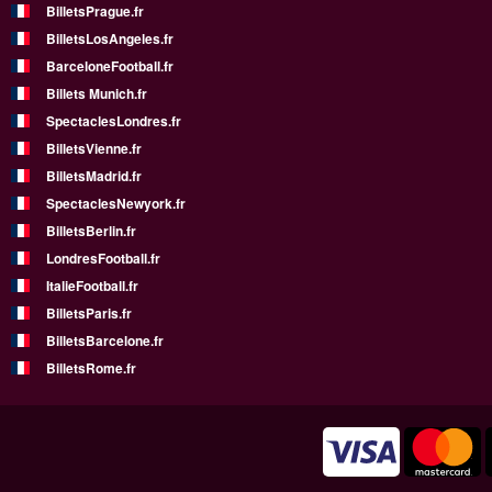
BilletsPrague.fr
BilletsLosAngeles.fr
BarceloneFootball.fr
Billets Munich.fr
SpectaclesLondres.fr
BilletsVienne.fr
BilletsMadrid.fr
SpectaclesNewyork.fr
BilletsBerlin.fr
LondresFootball.fr
ItalieFootball.fr
BilletsParis.fr
BilletsBarcelone.fr
BilletsRome.fr