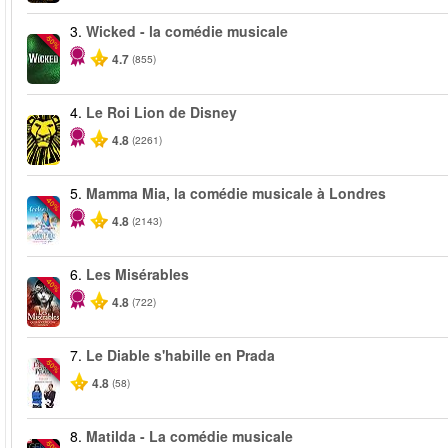
3.
Wicked - la comédie musicale
-50%
4.7
(855)
4.
Le Roi Lion de Disney
4.8
(2261)
5.
Mamma Mia, la comédie musicale à Londres
-40%
4.8
(2143)
6.
Les Misérables
-40%
4.8
(722)
7.
Le Diable s'habille en Prada
-50%
4.8
(58)
8.
Matilda - La comédie musicale
-50%