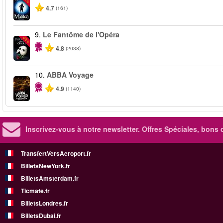
4.7
(161)
9.
Le Fantôme de l'Opéra
-20%
4.8
(2038)
10.
ABBA Voyage
4.9
(1140)
Inscrivez-vous à notre newsletter. Offres Spéciales, bons 
TransfertVersAeroport.fr
BilletsNewYork.fr
BilletsAmsterdam.fr
Ticmate.fr
BilletsLondres.fr
BilletsDubai.fr