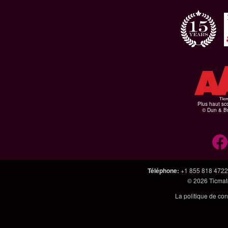
Plus haut sco
© Dun & Br
Téléphone
:
+1 855 818 4722
© 2026
Ticmate
La politique de con