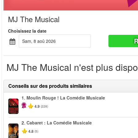
MJ The Musical
Choisissez la date
R
sam, 8 aoû 2026
MJ The Musical n'est plus dispo
Conseils sur des produits similaires
1.
Moulin Rouge ! La Comédie Musicale
-50%
4.9
(228)
2.
Cabaret : La Comédie Musicale
4.8
(5)