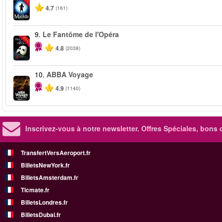
4.7
(161)
9.
Le Fantôme de l'Opéra
-20%
4.8
(2038)
10.
ABBA Voyage
4.9
(1140)
Inscrivez-vous à notre newsletter. Offres Spéciales, bons 
TransfertVersAeroport.fr
BilletsNewYork.fr
BilletsAmsterdam.fr
Ticmate.fr
BilletsLondres.fr
BilletsDubai.fr