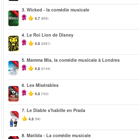
3.
Wicked - la comédie musicale
-50%
4.7
(855)
4.
Le Roi Lion de Disney
4.8
(2261)
5.
Mamma Mia, la comédie musicale à Londres
-40%
4.8
(2144)
6.
Les Misérables
-40%
4.8
(722)
7.
Le Diable s'habille en Prada
-50%
4.8
(58)
8.
Matilda - La comédie musicale
-50%