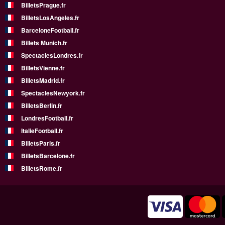
BilletsPrague.fr
BilletsLosAngeles.fr
BarceloneFootball.fr
Billets Munich.fr
SpectaclesLondres.fr
BilletsVienne.fr
BilletsMadrid.fr
SpectaclesNewyork.fr
BilletsBerlin.fr
LondresFootball.fr
ItalieFootball.fr
BilletsParis.fr
BilletsBarcelone.fr
BilletsRome.fr