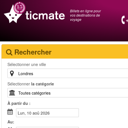
Billets en ligne pour
vos destinations de
voyage
Rechercher
Sélectionner une ville
Sélectionner
la catégorie
À partir du :
lun, 10 aoû 2026
Au: