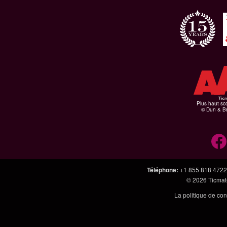
Plus haut sco
© Dun & Br
Téléphone
:
+1 855 818 4722
© 2026
Ticmate
La politique de con