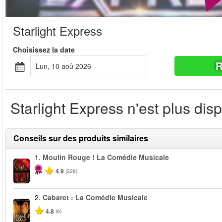
Starlight Express
Choisissez la date
R
lun, 10 aoû 2026
Starlight Express n'est plus dis
Conseils sur des produits similaires
1.
Moulin Rouge ! La Comédie Musicale
-50%
4.9
(228)
2.
Cabaret : La Comédie Musicale
4.8
(6)