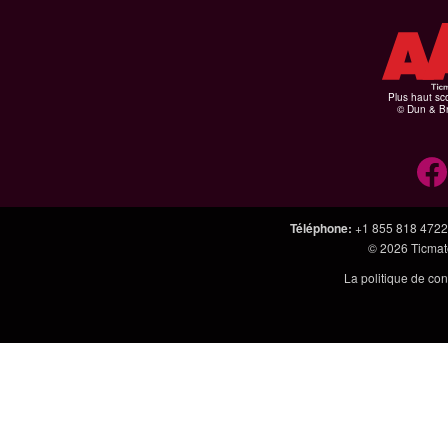
Plus haut sco
© Dun & Br
Téléphone
:
+1 855 818 4722
© 2026
Ticmate
La politique de con