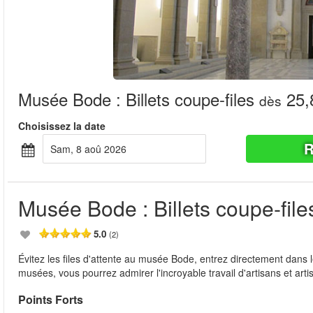
Musée Bode : Billets coupe-files
25,
dès
Choisissez la date
R
sam, 8 aoû 2026
Musée Bode : Billets coupe-file
5.0
(2)
Évitez les files d'attente au musée Bode, entrez directement dans l
musées, vous pourrez admirer l'incroyable travail d'artisans et art
Points Forts