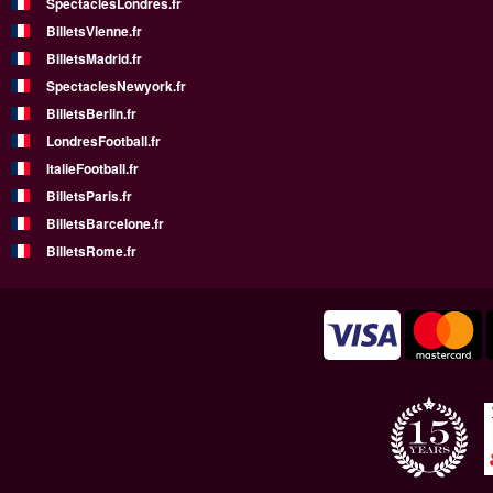
SpectaclesLondres.fr
BilletsVienne.fr
BilletsMadrid.fr
SpectaclesNewyork.fr
BilletsBerlin.fr
LondresFootball.fr
ItalieFootball.fr
BilletsParis.fr
BilletsBarcelone.fr
BilletsRome.fr