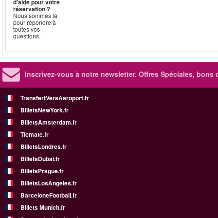
d'aide pour votre
réservation ?
Nous sommes là
pour répondre à
toutes vos
questions.
Inscrivez-vous à notre newsletter. Offres Spéciales, bons 
TransfertVersAeroport.fr
BilletsNewYork.fr
BilletsAmsterdam.fr
Ticmate.fr
BilletsLondres.fr
BilletsDubai.fr
BilletsPrague.fr
BilletsLosAngeles.fr
BarceloneFootball.fr
Billets Munich.fr