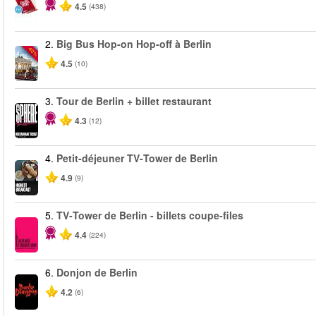
4.5
(438)
2.
Big Bus Hop-on Hop-off à Berlin
-40%
4.5
(10)
3.
Tour de Berlin + billet restaurant
4.3
(12)
4.
Petit-déjeuner TV‑Tower de Berlin
4.9
(9)
5.
TV‑Tower de Berlin - billets coupe-files
4.4
(224)
6.
Donjon de Berlin
4.2
(6)