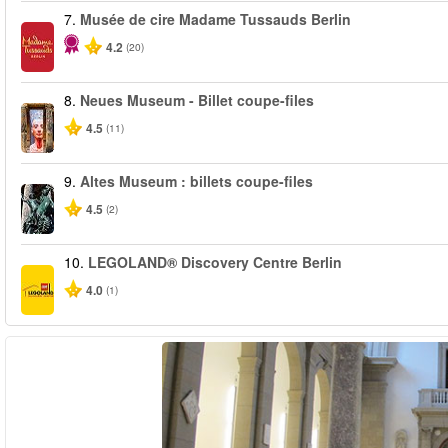
7.
Musée de cire Madame Tussauds Berlin
4.2
(20)
8.
Neues Museum - Billet coupe-files
4.5
(11)
9.
Altes Museum : billets coupe-files
4.5
(2)
10.
LEGOLAND® Discovery Centre Berlin
4.0
(1)