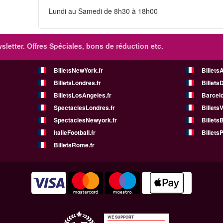
Lundi au Samedi de 8h30 à 18h00
sletter. Offres Spéciales, bons de réduction etc.
BilletsNewYork.fr
Billets
BilletsLondres.fr
Billets
BilletsLosAngeles.fr
Barcelo
SpectaclesLondres.fr
Billets
SpectaclesNewyork.fr
BilletsB
ItalieFootball.fr
BilletsP
BilletsRome.fr
WE SUPPORT