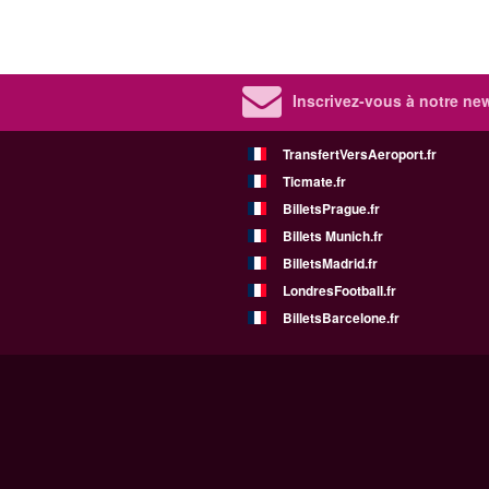
Inscrivez-vous à notre new
TransfertVersAeroport.fr
Ticmate.fr
BilletsPrague.fr
Billets Munich.fr
BilletsMadrid.fr
LondresFootball.fr
BilletsBarcelone.fr