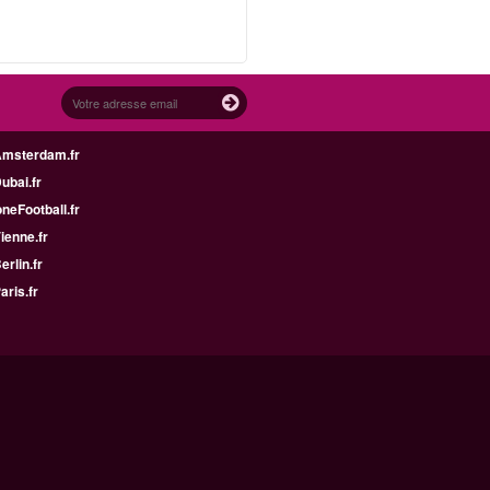
Amsterdam.fr
Dubai.fr
neFootball.fr
Vienne.fr
erlin.fr
aris.fr