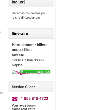
inclus?
Un accès coupe-files pour
le site d'Herculanum
-
s
Itinéraire
Herculanum : billets
coupe-files
Adresse
Corso Resina 80056
Naples
Regardez la carte
z
Service Client
un
+1 855 818 4722
Vous avez besoin
d'aide pour votre