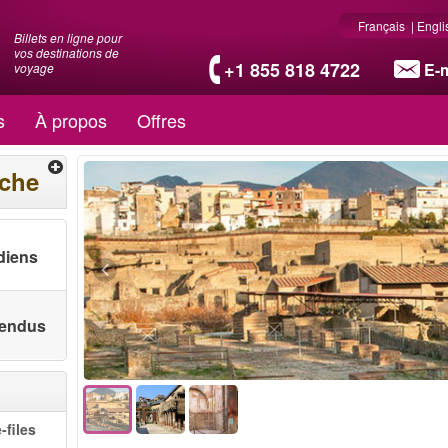
Français
|
Engli
Billets en ligne pour
vos destinations de
+1 855 818 4722
E-m
voyage
s
À propos
Offres
rche
diens
 vendus
-files