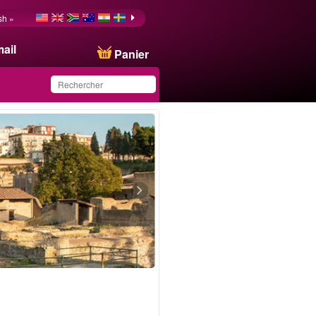
sh »
ail
Panier
Ce produit a été
sauvegardé dans votre
liste.