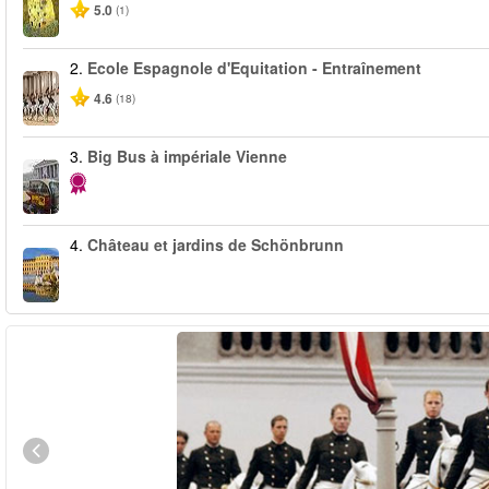
5.0
(1)
2.
Ecole Espagnole d'Equitation - Entraînement
4.6
(18)
3.
Big Bus à impériale Vienne
4.
Château et jardins de Schönbrunn