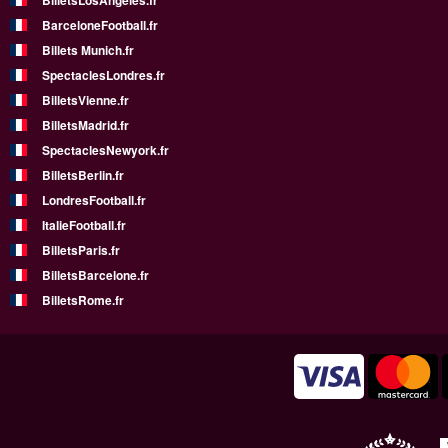
BilletsLosAngeles.fr
BarceloneFootball.fr
Billets Munich.fr
SpectaclesLondres.fr
BilletsVienne.fr
BilletsMadrid.fr
SpectaclesNewyork.fr
BilletsBerlin.fr
LondresFootball.fr
ItalieFootball.fr
BilletsParis.fr
BilletsBarcelone.fr
BilletsRome.fr