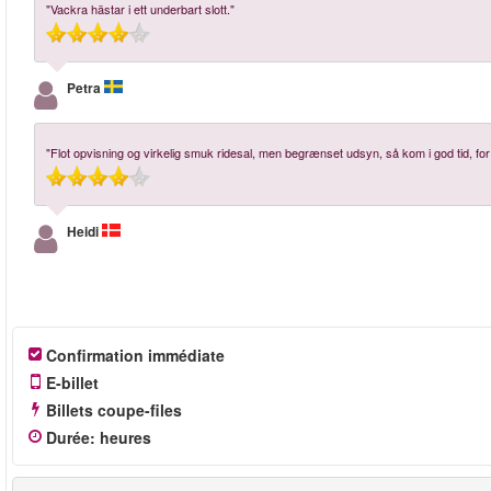
"Vackra hästar i ett underbart slott."
Petra
"Flot opvisning og virkelig smuk ridesal, men begrænset udsyn, så kom i god tid, fo
Heidi
Confirmation immédiate
E-billet
Billets coupe-files
Durée
:
heures