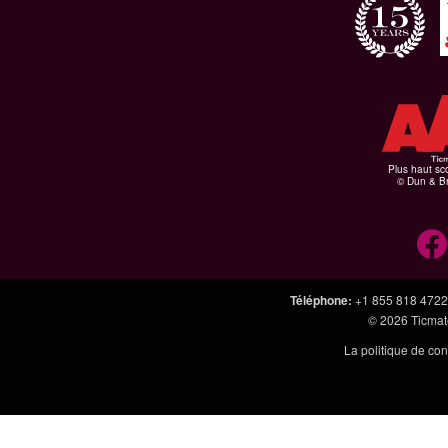
Plus haut sco
© Dun & Br
Téléphone
:
+1 855 818 4722
© 2026
Ticmate
La politique de con