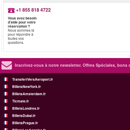
+1 855 818 4722
Vous avez besoin
d'aide pour votre
réservation ?
Nous sommes là
pour répondre à
toutes vos
questions.
Inscrivez-vous à notre newsletter. Offres Spéciales, bons 
TransfertVersAeroport.fr
BilletsNewYork.fr
BilletsAmsterdam.fr
Ticmate.fr
BilletsLondres.fr
BilletsDubai.fr
BilletsPrague.fr