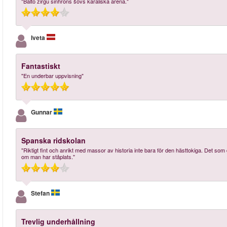
"Balto zirgu sinhrons šovs karaliskā arēnā."
Iveta
Fantastiskt
"En underbar uppvisning"
Gunnar
Spanska ridskolan
"Riktigt fint och anrikt med massor av historia inte bara för den hästtokiga. Det som d
om man har ståplats."
Stefan
Trevlig underhållning