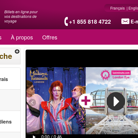
Français
|
Engli
Billets en ligne pour
vos destinations de
+1 855 818 4722
E-m
voyage
s
À propos
Offres
rche
rais
diens