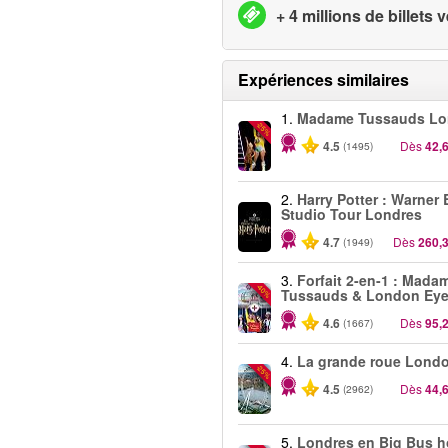
+ 4 millions de billets
Expériences similaires
1.
Madame Tussauds Lo
-25%
4.5
Dès
42,
(1495)
2.
Harry Potter : Warner 
Studio Tour Londres
4.7
Dès
260,
(1949)
3.
Forfait 2-en-1 : Mada
-40%
Tussauds & London Ey
4.6
Dès
95,
(1667)
4.
La grande roue Lond
-25%
4.5
Dès
44,
(2962)
5.
Londres en Big Bus 