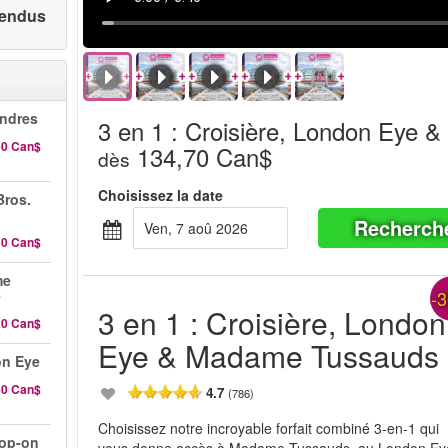
 vendus
ndres
3 en 1 : Croisière, London Eye
60 Can$
134,70 Can$
dès
Choisissez la date
Bros.
Recherch
ven, 7 aoû 2026
30 Can$
me
e
-
3 en 1 : Croisière, London
20 Can$
Eye & Madame Tussauds
on Eye
60 Can$
4.7
(786)
Choisissez notre incroyable forfait combiné 3-en-1 qui
hop-on