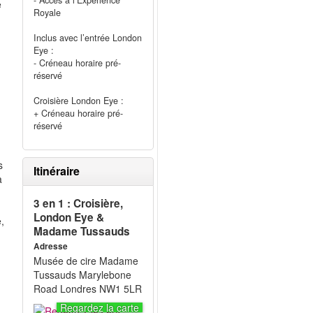
- Accès à l’Expérience
e
Royale
Inclus avec l’entrée London
Eye :
- Créneau horaire pré-
réservé
Croisière London Eye :
+ Créneau horaire pré-
réservé
s
Itinéraire
a
3 en 1 : Croisière,
London Eye &
,
Madame Tussauds
Adresse
Musée de cire Madame
Tussauds Marylebone
Road Londres NW1 5LR
Regardez la carte