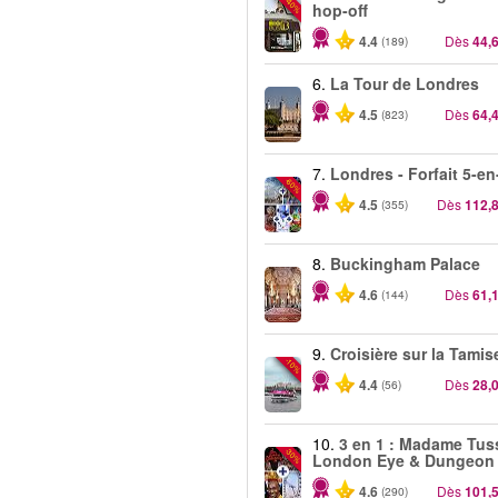
-40%
hop-off
4.4
Dès
44,
(189)
6.
La Tour de Londres
4.5
Dès
64,
(823)
7.
Londres - Forfait 5-en
-60%
4.5
Dès
112,
(355)
8.
Buckingham Palace
4.6
Dès
61,
(144)
9.
Croisière sur la Tamis
-10%
4.4
Dès
28,
(56)
10.
3 en 1 : Madame Tus
-30%
London Eye & Dungeon
4.6
Dès
101,
(290)