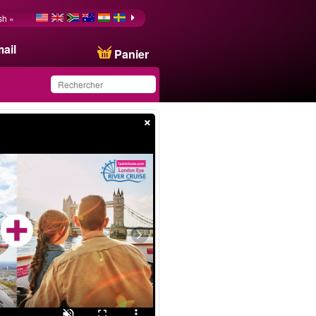
sh »
ail
Panier
×
Ce produit a été
sauvegardé dans votre
liste.