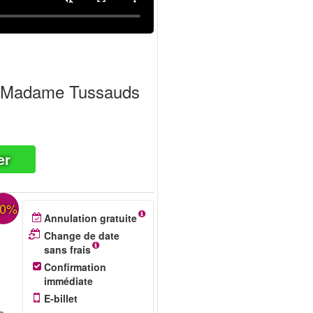
 & Madame Tussauds
er
30%
Annulation gratuite
Change de date
sans frais
Confirmation
immédiate
E-billet