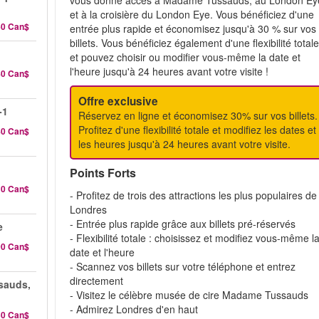
vous donne accès à Madame Tussauds, au London Ey
et à la croisière du London Eye. Vous bénéficiez d'une
60 Can$
entrée plus rapide et économisez jusqu'à 30 % sur vos
billets. Vous bénéficiez également d'une flexibilité total
et pouvez choisir ou modifier vous-même la date et
l'heure jusqu'à 24 heures avant votre visite !
40 Can$
Offre exclusive
-1
Réservez en ligne et économisez 30% sur vos billets.
Profitez d'une flexibilité totale et modifiez les dates et
80 Can$
les heures jusqu'à 24 heures avant votre visite.
Points Forts
10 Can$
- Profitez de trois des attractions les plus populaires de
Londres
- Entrée plus rapide grâce aux billets pré-réservés
e
- Flexibilité totale : choisissez et modifiez vous-même l
00 Can$
date et l'heure
- Scannez vos billets sur votre téléphone et entrez
directement
sauds,
- Visitez le célèbre musée de cire Madame Tussauds
- Admirez Londres d'en haut
50 Can$