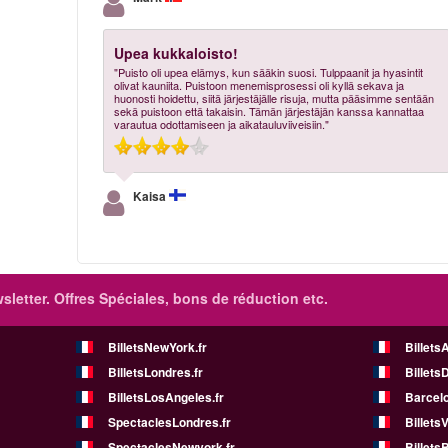
Upea kukkaloisto!
"Puisto oli upea elämys, kun sääkin suosi. Tulppaanit ja hyasintit
olivat kauniita. Puistoon menemisprosessi oli kyllä sekava ja
huonosti hoidettu, siitä järjestäjälle risuja, mutta pääsimme sentään
sekä puistoon että takaisin. Tämän järjestäjän kanssa kannattaa
varautua odottamiseen ja aikatauluviiveisiin."
Kaisa
sletter. Offres Spéciales, bons de réduction etc.
BilletsNewYork.fr
Billets
BilletsLondres.fr
Billets
BilletsLosAngeles.fr
Barcelo
SpectaclesLondres.fr
Billets
SpectaclesNewyork.fr
BilletsB