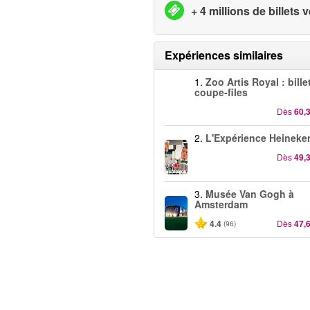
+ 4 millions de billets
Expériences similaires
1.
Zoo Artis Royal : bille
coupe-files
Dès
60,
2.
L'Expérience Heineke
Dès
49,
3.
Musée Van Gogh à
Amsterdam
4.4
Dès
47,
(96)