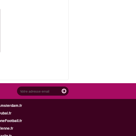
Amsterdam.fr
Dubai.fr
neFootball.fr
Vienne.fr
erlin.fr