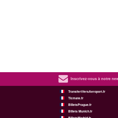
Inscrivez-vous à notre new
TransfertVersAeroport.fr
Ticmate.fr
BilletsPrague.fr
Billets Munich.fr
BilletsMadrid.fr