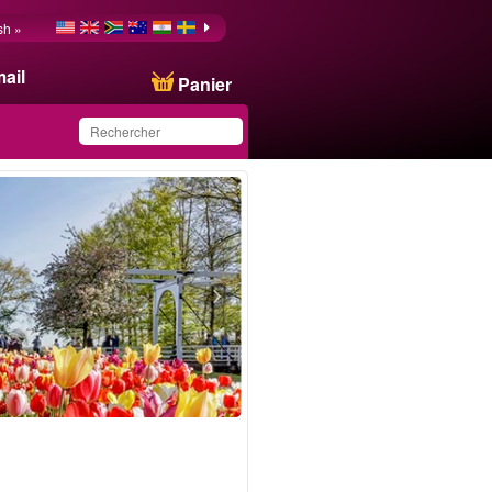
sh »
ail
Panier
Ce produit a été
sauvegardé dans votre
liste.