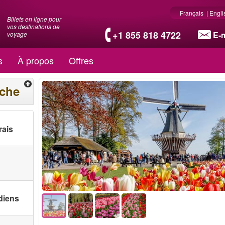
Français
|
Engli
Billets en ligne pour
vos destinations de
+1 855 818 4722
E-m
voyage
s
À propos
Offres
rche
rais
diens