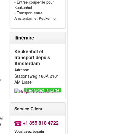
- Entrée coupe-file pour
Keukenhof.
- Transport entre
Amsterdam et Keukenhof
Itinéraire
Keukenhof et
transport depuis
Amsterdam
Adresse
Stationsweg 166A 2161
ns
AM Lisse
s
Regardez la carte
t
Service Client
s
el
+1 855 818 4722
e
Vous avez besoin