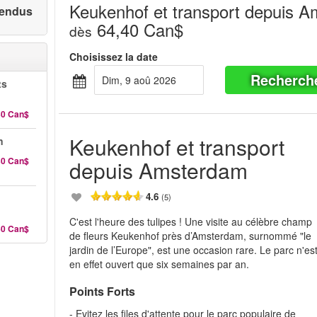
Keukenhof et transport depuis 
 vendus
64,40 Can$
dès
Choisissez la date
Recherch
dim, 9 aoû 2026
ts
30 Can$
Keukenhof et transport
n
30 Can$
depuis Amsterdam
4.6
(5)
C'est l'heure des tulipes ! Une visite au célèbre champ
60 Can$
de fleurs Keukenhof près d’Amsterdam, surnommé "le
jardin de l’Europe", est une occasion rare. Le parc n'es
en effet ouvert que six semaines par an.
Points Forts
- Evitez les files d'attente pour le parc populaire de