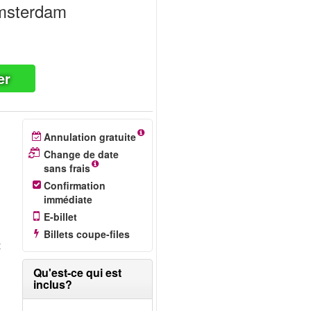
Amsterdam
er
Annulation gratuite
Change de date
sans frais
Confirmation
immédiate
E-billet
Billets coupe-files
t
Qu'est-ce qui est
inclus?