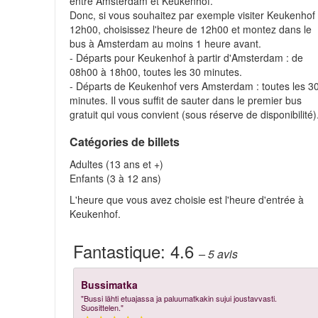
entre Amsterdam et Keukenhof.
Donc, si vous souhaitez par exemple visiter Keukenhof
12h00, choisissez l'heure de 12h00 et montez dans le
bus à Amsterdam au moins 1 heure avant.
- Départs pour Keukenhof à partir d'Amsterdam : de
08h00 à 18h00, toutes les 30 minutes.
- Départs de Keukenhof vers Amsterdam : toutes les 3
minutes. Il vous suffit de sauter dans le premier bus
gratuit qui vous convient (sous réserve de disponibilité)
Catégories de billets
Adultes (13 ans et +)
Enfants (3 à 12 ans)
L'heure que vous avez choisie est l'heure d'entrée à
Keukenhof.
Fantastique:
4.6
– 5
avis
Bussimatka
"Bussi lähti etuajassa ja paluumatkakin sujui joustavvasti.
Suosittelen."