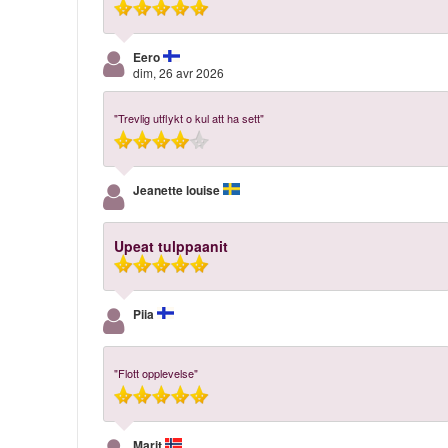
Eero
dim, 26 avr 2026
"Trevlig utflykt o kul att ha sett"
Jeanette louise
Upeat tulppaanit
Piia
"Flott opplevelse"
Marit