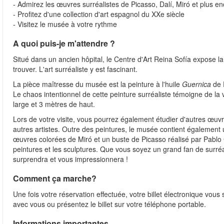
- Admirez les œuvres surréalistes de Picasso, Dalí, Miró et plus e
- Profitez d'une collection d'art espagnol du XXe siècle
- Visitez le musée à votre rythme
A quoi puis-je m'attendre ?
Situé dans un ancien hôpital, le Centre d'Art Reina Sofía expose l
trouver. L'art surréaliste y est fascinant.
La pièce maîtresse du musée est la peinture à l'huile
Guernica
de 
Le chaos intentionnel de cette peinture surréaliste témoigne de la 
large et 3 mètres de haut.
Lors de votre visite, vous pourrez également étudier d'autres œuv
autres artistes. Outre des peintures, le musée contient également
œuvres colorées de Miró et un buste de Picasso réalisé par Pablo 
peintures et les sculptures. Que vous soyez un grand fan de surr
surprendra et vous impressionnera !
Comment ça marche?
Une fois votre réservation effectuée, votre billet électronique vo
avec vous ou présentez le billet sur votre téléphone portable.
Informations importantes