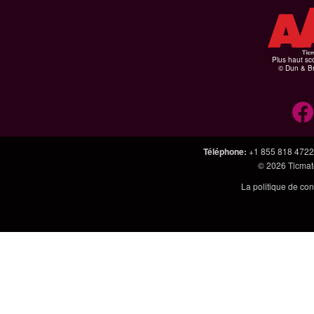
Plus haut sco
© Dun & Br
Téléphone
:
+1 855 818 4722
© 2026
Ticmate
La politique de con