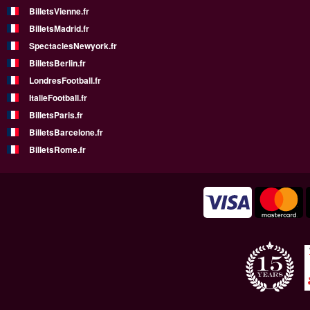
BilletsVienne.fr
BilletsMadrid.fr
SpectaclesNewyork.fr
BilletsBerlin.fr
LondresFootball.fr
ItalieFootball.fr
BilletsParis.fr
BilletsBarcelone.fr
BilletsRome.fr