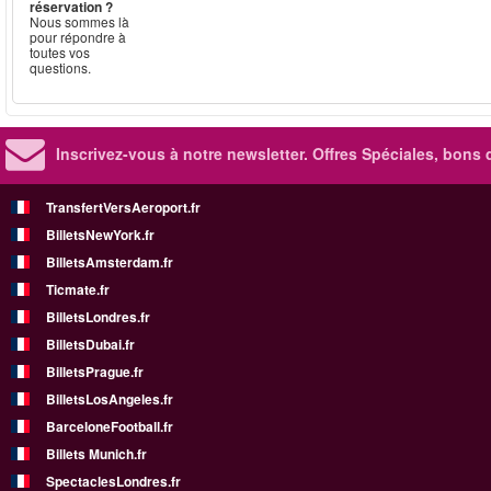
réservation ?
Nous sommes là
pour répondre à
toutes vos
questions.
Inscrivez-vous à notre newsletter. Offres Spéciales, bons 
TransfertVersAeroport.fr
BilletsNewYork.fr
BilletsAmsterdam.fr
Ticmate.fr
BilletsLondres.fr
BilletsDubai.fr
BilletsPrague.fr
BilletsLosAngeles.fr
BarceloneFootball.fr
Billets Munich.fr
SpectaclesLondres.fr