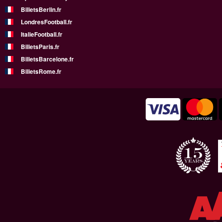
BilletsBerlin.fr
LondresFootball.fr
ItalieFootball.fr
BilletsParis.fr
BilletsBarcelone.fr
BilletsRome.fr