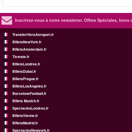
Inscrivez-vous à notre newsletter. Offres Spéciales, bons 
TransfertVersAeroport.fr
BilletsNewYork.fr
BilletsAmsterdam.fr
Ticmate.fr
BilletsLondres.fr
BilletsDubai.fr
BilletsPrague.fr
BilletsLosAngeles.fr
BarceloneFootball.fr
Billets Munich.fr
SpectaclesLondres.fr
BilletsVienne.fr
BilletsMadrid.fr
SpectaclesNewyork.fr