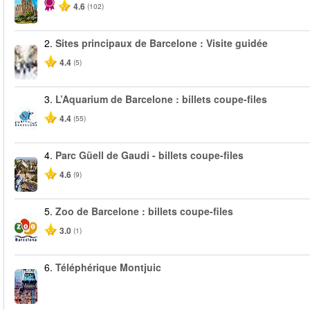
4.6
(102)
2.
Sites principaux de Barcelone : Visite guidée
4.4
(5)
3.
L’Aquarium de Barcelone : billets coupe-files
4.4
(55)
4.
Parc Güell de Gaudi - billets coupe-files
4.6
(9)
5.
Zoo de Barcelone : billets coupe-files
3.0
(1)
6.
Téléphérique Montjuic