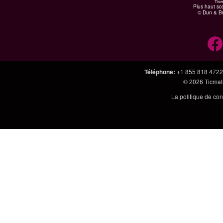
Plus haut sco
© Dun & Br
Téléphone
:
+1 855 818 4722
© 2026
Ticmate
La politique de con