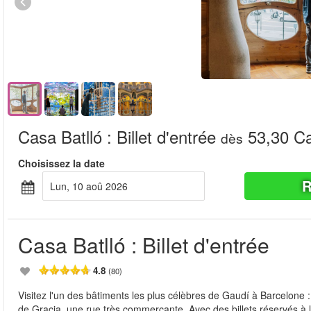
Casa Batlló : Billet d'entrée
53,30 C
dès
Choisissez la date
R
lun, 10 aoû 2026
Casa Batlló : Billet d'entrée
4.8
(80)
Visitez l'un des bâtiments les plus célèbres de Gaudí à Barcelone :
de Gracia, une rue très commerçante. Avec des billets réservés à l'