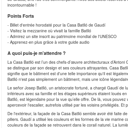
incontournable !
Points Forts
- Billet d'entrée horodaté pour la Casa Batlló de Gaudí
- Visitez la mezzanine où vivait la famille Batlló
- Admirez un site inscrit au patrimoine mondial de l'UNESCO
- Apprenez-en plus grâce à votre guide audio
A quoi puis-je m'attendre ?
La Casa Batlló est l’un des chefs-d’œuvre architecturaux d’Anto
se distingue par son design et ses couleurs attrayantes. Casa Batl
signifie que le bâtiment est d'une telle importance qu'il est légale
Batlló n'est pas simplement un bâtiment, mais une icône légendaire 
Le señor Josep Batlló, un aristocrate fortuné, a chargé Gaudí de lu
inférieurs avec sa famille et les étages supérieurs étaient loués en
Batlló, est légendaire pour la vue qu’elle offre. De là, vous pouvez 
apercevoir l'escalier, autrefois utilisé par les voisins privilégiés. Et pu
De l'extérieur, la façade de la Casa Batlló semble avoir été faite de
piliers. Gaudí a utilisé les couleurs et les formes de la vie marine
couleurs de la façade se retrouvent dans le corail naturel. La lumiè