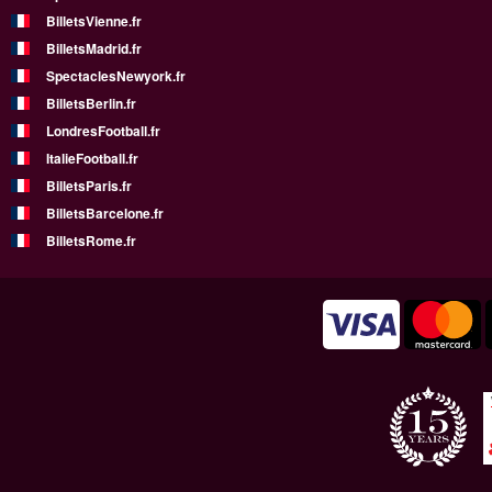
BilletsVienne.fr
BilletsMadrid.fr
SpectaclesNewyork.fr
BilletsBerlin.fr
LondresFootball.fr
ItalieFootball.fr
BilletsParis.fr
BilletsBarcelone.fr
BilletsRome.fr