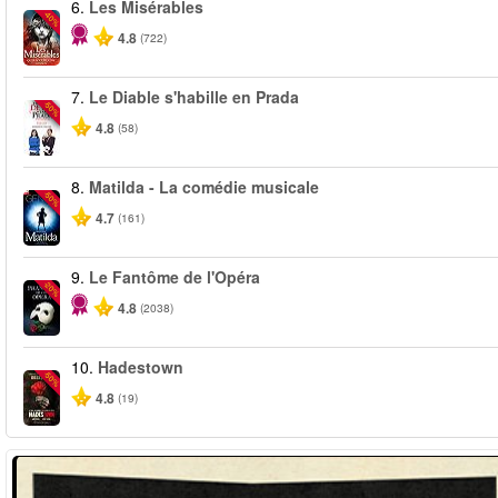
6.
Les Misérables
-40%
4.8
(722)
7.
Le Diable s'habille en Prada
-50%
4.8
(58)
8.
Matilda - La comédie musicale
-50%
4.7
(161)
9.
Le Fantôme de l'Opéra
-20%
4.8
(2038)
10.
Hadestown
-50%
4.8
(19)