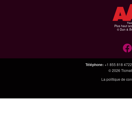
Plus haut sco
© Dun & Br
Téléphone
:
+1 855 818 4722
© 2026
Ticmate
La politique de con