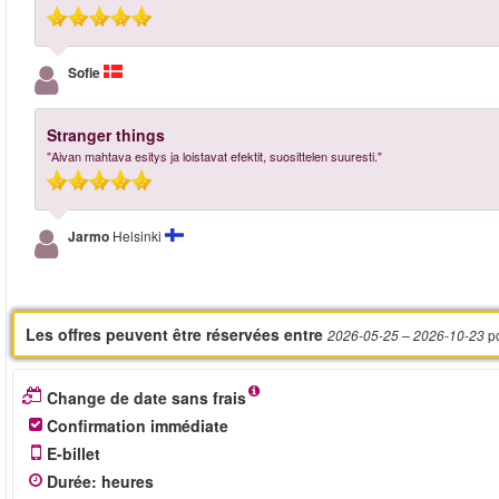
Sofie
Stranger things
"Aivan mahtava esitys ja loistavat efektit, suosittelen suuresti."
Jarmo
Helsinki
Les offres peuvent être réservées entre
p
2026-05-25
– 2026-10-23
Change de date sans frais
Confirmation immédiate
E-billet
Durée
:
heures