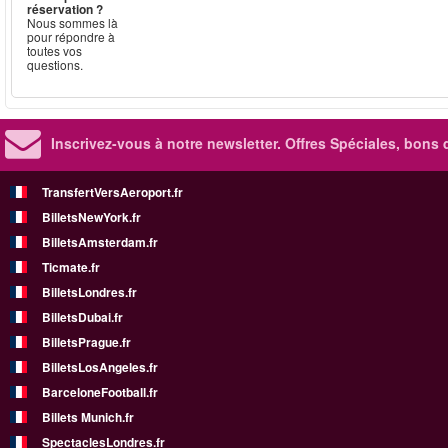
réservation ?
Nous sommes là
pour répondre à
toutes vos
questions.
Inscrivez-vous à notre newsletter. Offres Spéciales, bons 
TransfertVersAeroport.fr
BilletsNewYork.fr
BilletsAmsterdam.fr
Ticmate.fr
BilletsLondres.fr
BilletsDubai.fr
BilletsPrague.fr
BilletsLosAngeles.fr
BarceloneFootball.fr
Billets Munich.fr
SpectaclesLondres.fr