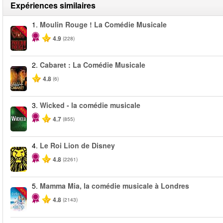
Expériences similaires
1.
Moulin Rouge ! La Comédie Musicale
-50%
4.9
(228)
2.
Cabaret : La Comédie Musicale
4.8
(6)
3.
Wicked - la comédie musicale
-50%
4.7
(855)
4.
Le Roi Lion de Disney
4.8
(2261)
5.
Mamma Mia, la comédie musicale à Londres
-40%
4.8
(2143)