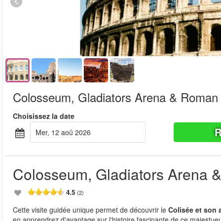
Colosseum, Gladiators Arena & Roman
Choisissez la date
R
mer, 12 aoû 2026
Colosseum, Gladiators Arena
4.5
(2)
Cette visite guidée unique permet de découvrir le
Colisée et son 
en apprendrez d'avantage sur l'histoire fascinante de ce majestueu