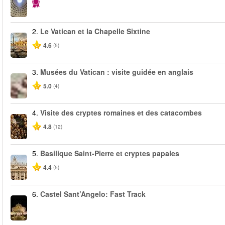
2.
Le Vatican et la Chapelle Sixtine
4.6
(5)
3.
Musées du Vatican : visite guidée en anglais
5.0
(4)
4.
Visite des cryptes romaines et des catacombes
4.8
(12)
5.
Basilique Saint-Pierre et cryptes papales
4.4
(5)
6.
Castel Sant’Angelo: Fast Track