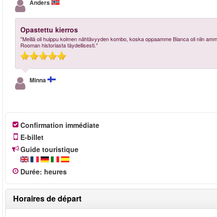
Anders
Opastettu kierros
"Meillä oli huippu kolmen nähtävyyden kombo, koska oppaamme Bianca oli niin ammatti
Rooman historiasta täydellisesti."
Minna
Confirmation immédiate
E-billet
Guide touristique
Durée
:
heures
Horaires de départ