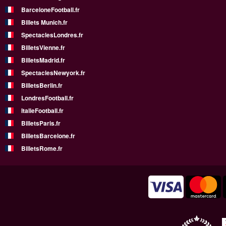
BarceloneFootball.fr
Billets Munich.fr
SpectaclesLondres.fr
BilletsVienne.fr
BilletsMadrid.fr
SpectaclesNewyork.fr
BilletsBerlin.fr
LondresFootball.fr
ItalieFootball.fr
BilletsParis.fr
BilletsBarcelone.fr
BilletsRome.fr