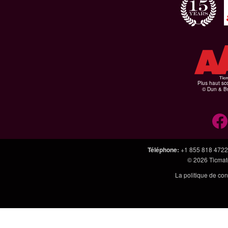
Plus haut sco
© Dun & Br
Téléphone
:
+1 855 818 4722
© 2026
Ticmate
La politique de con