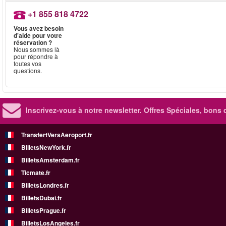
+1 855 818 4722
Vous avez besoin
d'aide pour votre
réservation ?
Nous sommes là
pour répondre à
toutes vos
questions.
Inscrivez-vous à notre newsletter. Offres Spéciales, bons 
TransfertVersAeroport.fr
BilletsNewYork.fr
BilletsAmsterdam.fr
Ticmate.fr
BilletsLondres.fr
BilletsDubai.fr
BilletsPrague.fr
BilletsLosAngeles.fr