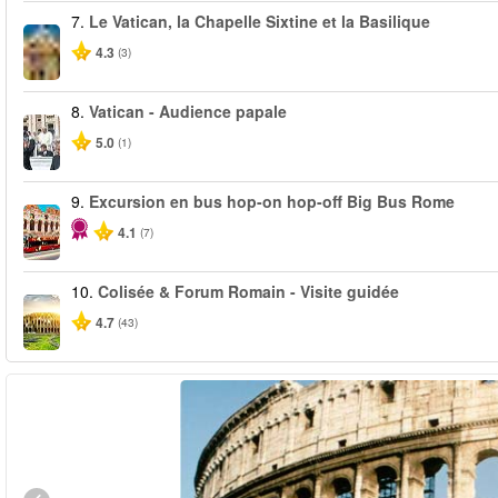
7.
Le Vatican, la Chapelle Sixtine et la Basilique
4.3
(3)
8.
Vatican - Audience papale
5.0
(1)
9.
Excursion en bus hop-on hop-off Big Bus Rome
4.1
(7)
10.
Colisée & Forum Romain - Visite guidée
4.7
(43)