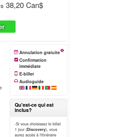
38,20 Can$
ès
er
Annulation gratuite
Confirmation
immédiate
E-billet
Audioguide
te
,
Qu'est-ce qui est
inclus?
-Si vous choisissez le billet
1 jour (
Discovery
), vous
aurez accès à l'itinéraire