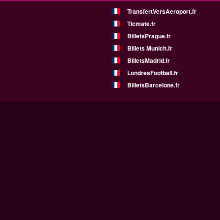
TransfertVersAeroport.fr
Ticmate.fr
BilletsPrague.fr
Billets Munich.fr
BilletsMadrid.fr
LondresFootball.fr
BilletsBarcelone.fr