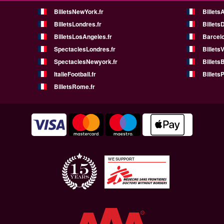
BilletsNewYork.fr
Billets
BilletsLondres.fr
Billets
BilletsLosAngeles.fr
Barcelo
SpectaclesLondres.fr
Billets
SpectaclesNewyork.fr
BilletsB
ItalieFootball.fr
BilletsP
BilletsRome.fr
WE SUPPORT