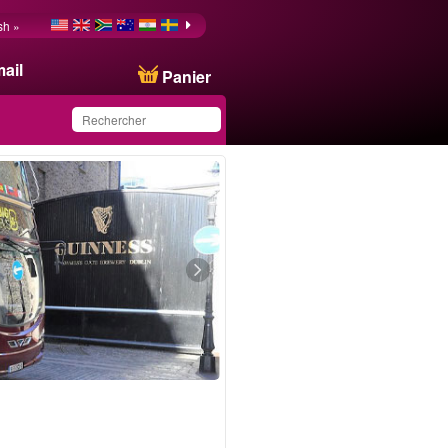
sh »
ail
Panier
Ce produit a été
sauvegardé dans votre
liste.