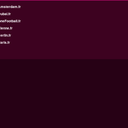
Amsterdam.fr
Dubai.fr
neFootball.fr
Vienne.fr
erlin.fr
aris.fr