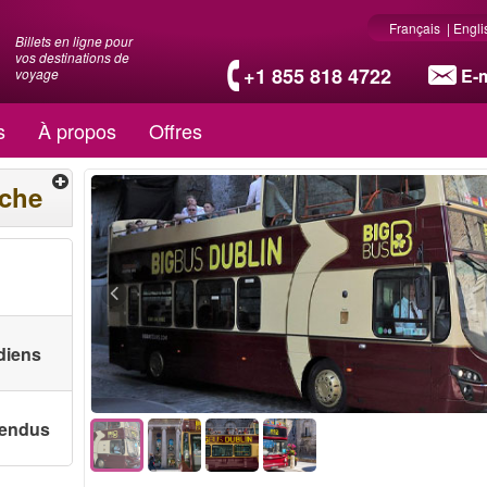
Français
|
Engli
Billets en ligne pour
vos destinations de
+1 855 818 4722
E-m
voyage
s
À propos
Offres
rche
diens
 vendus