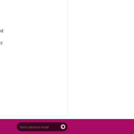
ed
ez