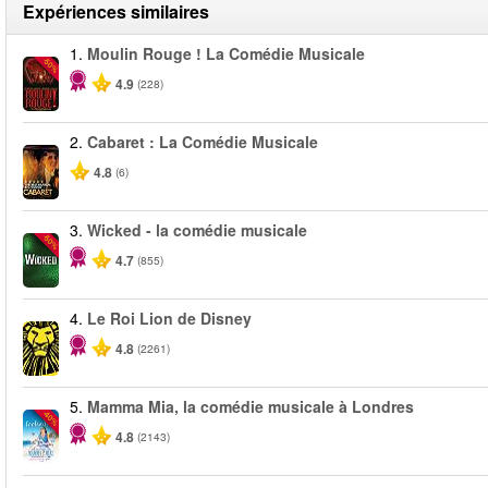
Expériences similaires
1.
Moulin Rouge ! La Comédie Musicale
-50%
4.9
(228)
2.
Cabaret : La Comédie Musicale
4.8
(6)
3.
Wicked - la comédie musicale
-50%
4.7
(855)
4.
Le Roi Lion de Disney
4.8
(2261)
5.
Mamma Mia, la comédie musicale à Londres
-40%
4.8
(2143)