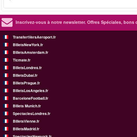
Inscrivez-vous à notre newsletter. Offres Spéciales, bons 
TransfertVersAeroport.fr
BilletsNewYork.fr
BilletsAmsterdam.fr
Ticmate.fr
BilletsLondres.fr
BilletsDubai.fr
BilletsPrague.fr
BilletsLosAngeles.fr
BarceloneFootball.fr
Billets Munich.fr
SpectaclesLondres.fr
BilletsVienne.fr
BilletsMadrid.fr
SpectaclesNewyork.fr