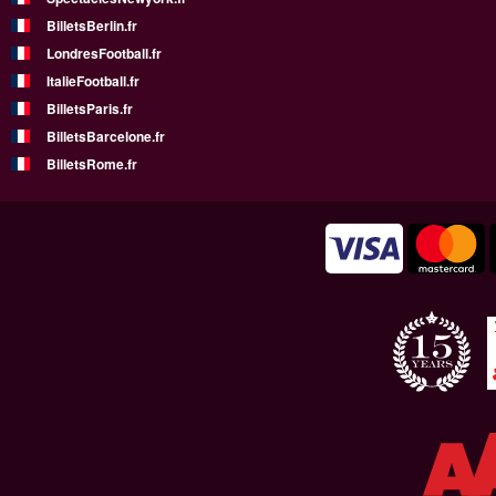
BilletsBerlin.fr
LondresFootball.fr
ItalieFootball.fr
BilletsParis.fr
BilletsBarcelone.fr
BilletsRome.fr