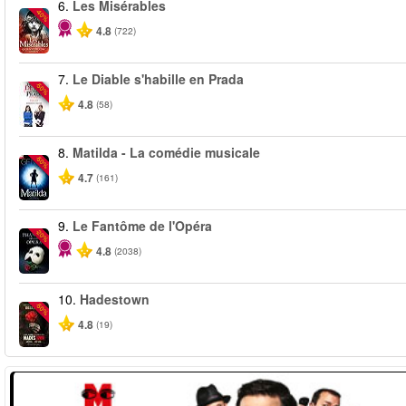
6.
Les Misérables
-40%
4.8
(722)
7.
Le Diable s'habille en Prada
-50%
4.8
(58)
8.
Matilda - La comédie musicale
-50%
4.7
(161)
9.
Le Fantôme de l'Opéra
-20%
4.8
(2038)
10.
Hadestown
-50%
4.8
(19)