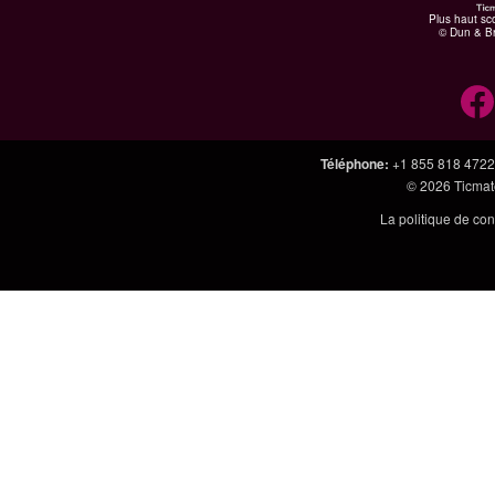
Plus haut sco
© Dun & Br
Téléphone
:
+1 855 818 4722
© 2026
Ticmate
La politique de con