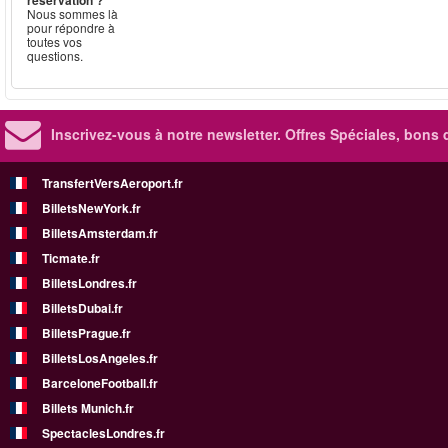
réservation ?
Nous sommes là
pour répondre à
toutes vos
questions.
Inscrivez-vous à notre newsletter. Offres Spéciales, bons 
TransfertVersAeroport.fr
BilletsNewYork.fr
BilletsAmsterdam.fr
Ticmate.fr
BilletsLondres.fr
BilletsDubai.fr
BilletsPrague.fr
BilletsLosAngeles.fr
BarceloneFootball.fr
Billets Munich.fr
SpectaclesLondres.fr