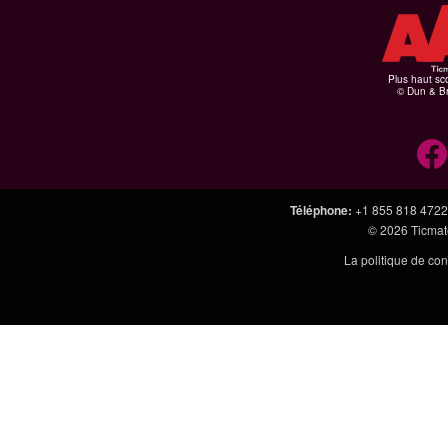
Plus haut sco
© Dun & Br
Téléphone
:
+1 855 818 4722
© 2026
Ticmate
La politique de con