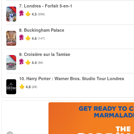
7.
Londres - Forfait 5-en-1
-60%
4.5
(356)
8.
Buckingham Palace
4.6
(147)
9.
Croisière sur la Tamise
-10%
4.4
(56)
10.
Harry Potter : Warner Bros. Studio Tour Londres
4.8
(28)