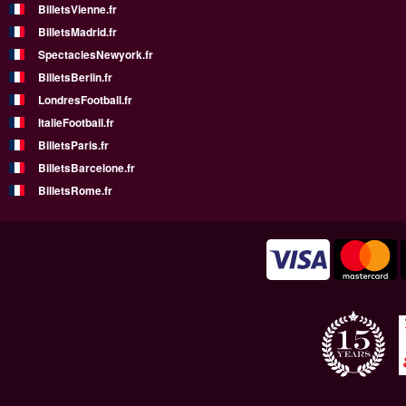
BilletsVienne.fr
BilletsMadrid.fr
SpectaclesNewyork.fr
BilletsBerlin.fr
LondresFootball.fr
ItalieFootball.fr
BilletsParis.fr
BilletsBarcelone.fr
BilletsRome.fr