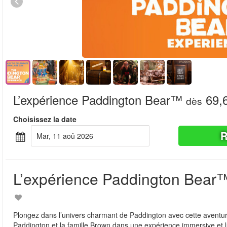
L’expérience Paddington Bear™
69,
dès
Choisissez la date
R
mar, 11 aoû 2026
L’expérience Paddington Bear
Plongez dans l’univers charmant de Paddington avec cette aventur
Paddington et la famille Brown dans une expérience immersive et lud