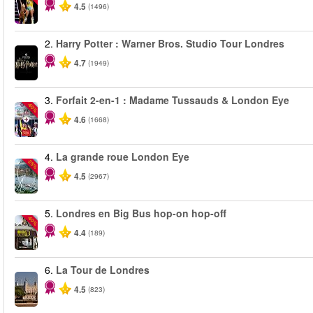
4.5
(1496)
2.
Harry Potter : Warner Bros. Studio Tour Londres
4.7
(1949)
3.
Forfait 2-en-1 : Madame Tussauds & London Eye
-40%
4.6
(1668)
4.
La grande roue London Eye
-25%
4.5
(2967)
5.
Londres en Big Bus hop-on hop-off
-40%
4.4
(189)
6.
La Tour de Londres
4.5
(823)