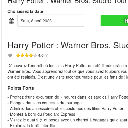
Harry Potter : Warner Bros. Studio Tou
Choisissez la date
R
sam, 8 aoû 2026
Harry Potter : Warner Bros. St
4.0
(1)
Découvrez l'endroit où les films Harry Potter ont été filmés grâce 
Warner Bros. Vous apprendrez tout ce que vous avez toujours voulu 
ont été réalisés. C'est une visite incontournable pour les fans de H
Points Forts
- Profitez d'une excursion de 7 heures dans les studios Harry Pott
- Plongez dans les coulisses du tournage
- Admirez les accessoires et les costumes des films Harry Potter
- Montez à bord du Poudlard Express
- Visitez le quai 9 ¾ et posez avec un chariot à bagages qui dispar
- Explorez la forêt interdite