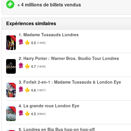
+ 4 millions de billets vendus
Expériences similaires
1.
Madame Tussauds Londres
-25%
4.5
(1495)
2.
Harry Potter : Warner Bros. Studio Tour Londres
4.7
(1949)
3.
Forfait 2-en-1 : Madame Tussauds & London Eye
-40%
4.6
(1667)
4.
La grande roue London Eye
-25%
4.5
(2964)
5.
Londres en Big Bus hop-on hop-off