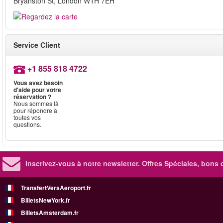
Bryanston St, London W1H 7EH
Service Client
+1 855 818 4722
Vous avez besoin
d'aide pour votre
réservation ?
Nous sommes là
pour répondre à
toutes vos
questions.
Inscrivez-vous à notre newsletter. Offres Spéciales, bons 
TransfertVersAeroport.fr
BilletsNewYork.fr
BilletsAmsterdam.fr