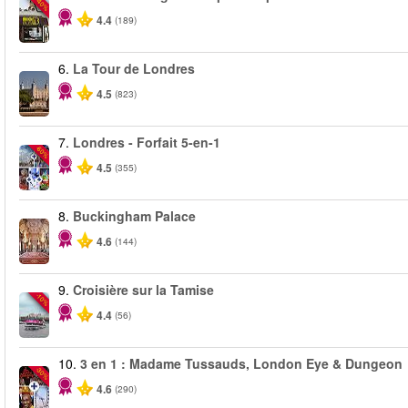
-40%
4.4
(189)
6.
La Tour de Londres
4.5
(823)
7.
Londres - Forfait 5-en-1
-60%
4.5
(355)
8.
Buckingham Palace
4.6
(144)
9.
Croisière sur la Tamise
-10%
4.4
(56)
10.
3 en 1 : Madame Tussauds, London Eye & Dungeon
-30%
4.6
(290)