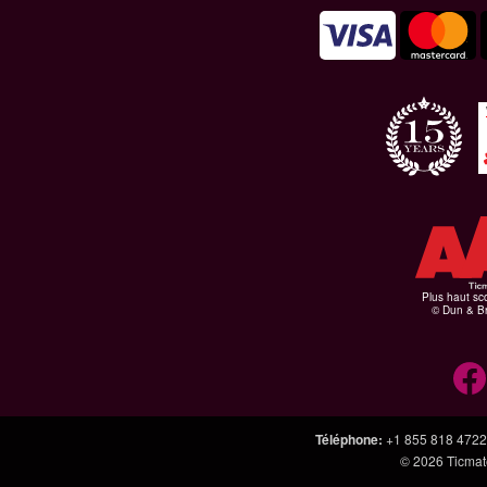
Plus haut sco
© Dun & Br
Téléphone
:
+1 855 818 4722
© 2026
Ticmate