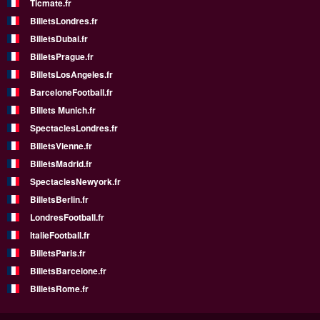
Ticmate.fr
BilletsLondres.fr
BilletsDubai.fr
BilletsPrague.fr
BilletsLosAngeles.fr
BarceloneFootball.fr
Billets Munich.fr
SpectaclesLondres.fr
BilletsVienne.fr
BilletsMadrid.fr
SpectaclesNewyork.fr
BilletsBerlin.fr
LondresFootball.fr
ItalieFootball.fr
BilletsParis.fr
BilletsBarcelone.fr
BilletsRome.fr