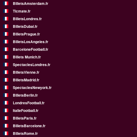
BilletsAmsterdam.fr
Ticmate.fr
BilletsLondres.fr
BilletsDubai.fr
BilletsPrague.fr
BilletsLosAngeles.fr
BarceloneFootball.fr
Billets Munich.fr
SpectaclesLondres.fr
BilletsVienne.fr
BilletsMadrid.fr
SpectaclesNewyork.fr
BilletsBerlin.fr
LondresFootball.fr
ItalieFootball.fr
BilletsParis.fr
BilletsBarcelone.fr
BilletsRome.fr