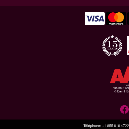
Plus haut sco
© Dun & Br
Téléphone
:
+1 855 818 4722