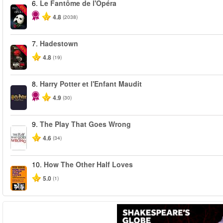
6.
Le Fantôme de l'Opéra
-20%
4.8
(2038)
7.
Hadestown
-50%
4.8
(19)
8.
Harry Potter et l'Enfant Maudit
4.9
(30)
9.
The Play That Goes Wrong
4.6
(34)
10.
How The Other Half Loves
5.0
(1)