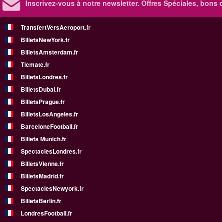
Inscrivez-vous à notre newsletter. Offres Spéciales, bons 
TransfertVersAeroport.fr
BilletsNewYork.fr
BilletsAmsterdam.fr
Ticmate.fr
BilletsLondres.fr
BilletsDubai.fr
BilletsPrague.fr
BilletsLosAngeles.fr
BarceloneFootball.fr
Billets Munich.fr
SpectaclesLondres.fr
BilletsVienne.fr
BilletsMadrid.fr
SpectaclesNewyork.fr
BilletsBerlin.fr
LondresFootball.fr