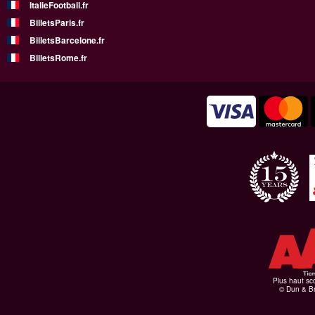
ItalieFootball.fr
BilletsParis.fr
BilletsBarcelone.fr
BilletsRome.fr
Plus haut sco
© Dun & Br