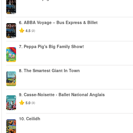
6.
ABBA Voyage – Bus Express & Billet
4.5
(2)
7.
Peppa Pig's Big Family Show!
-40%
8.
The Smartest Giant In Town
9.
Casse-Noisette - Ballet National Anglais
5.0
(3)
10.
Ceilidh