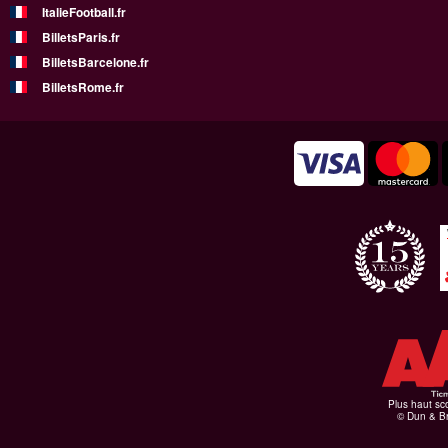
ItalieFootball.fr
BilletsParis.fr
BilletsBarcelone.fr
BilletsRome.fr
Plus haut sco
© Dun & Br