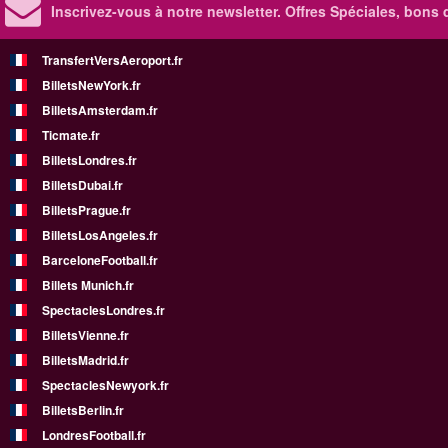
Inscrivez-vous à notre newsletter. Offres Spéciales, bons 
TransfertVersAeroport.fr
BilletsNewYork.fr
BilletsAmsterdam.fr
Ticmate.fr
BilletsLondres.fr
BilletsDubai.fr
BilletsPrague.fr
BilletsLosAngeles.fr
BarceloneFootball.fr
Billets Munich.fr
SpectaclesLondres.fr
BilletsVienne.fr
BilletsMadrid.fr
SpectaclesNewyork.fr
BilletsBerlin.fr
LondresFootball.fr