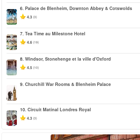
6.
Palace de Blenheim, Downton Abbey & Cotswolds
4.3
(3)
7.
Tea Time au Milestone Hotel
4.6
(19)
8.
Windsor, Stonehenge et la ville d'Oxford
4.5
(10)
9.
Churchill War Rooms & Blenheim Palace
10.
Circuit Matinal Londres Royal
4.3
(3)