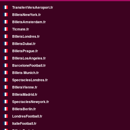
TransfertVersAeroport.fr
BilletsNewYork.fr
BilletsAmsterdam.fr
Ticmate.fr
BilletsLondres.fr
BilletsDubai.fr
BilletsPrague.fr
BilletsLosAngeles.fr
BarceloneFootball.fr
Billets Munich.fr
SpectaclesLondres.fr
BilletsVienne.fr
BilletsMadrid.fr
SpectaclesNewyork.fr
BilletsBerlin.fr
LondresFootball.fr
ItalieFootball.fr