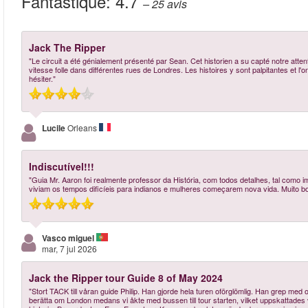
Fantastique:
4.7
– 25
avis
Jack The Ripper
"Le circuit a été génialement présenté par Sean. Cet historien a su capté notre atte
vitesse folle dans différentes rues de Londres. Les histoires y sont palpitantes et l'o
hésiter."
Lucile
Orleans
Indiscutível!!!
"Guia Mr. Aaron foi realmente professor da História, com todos detalhes, tal com
viviam os tempos dificíeis para indianos e mulheres começarem nova vida. Muito 
Vasco miguel
mar, 7 jul 2026
Jack the Ripper tour Guide 8 of May 2024
"Stort TACK till våran guide Philip. Han gjorde hela turen oförglömlig. Han grep med
berätta om London medans vi åkte med bussen till tour starten, vilket uppskattades vä