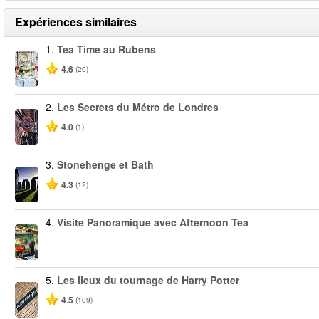
Expériences similaires
1.
Tea Time au Rubens
4.6
(20)
2.
Les Secrets du Métro de Londres
4.0
(1)
3.
Stonehenge et Bath
4.3
(12)
4.
Visite Panoramique avec Afternoon Tea
5.
Les lieux du tournage de Harry Potter
4.5
(109)