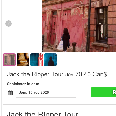
Jack the Ripper Tour
70,40 Can$
dès
Choisissez la date
R
sam, 15 aoû 2026
Jack the Ripper Tour