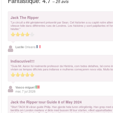
Fantastique:
4.7
– 25
avis
Jack The Ripper
"Le circuit a été génialement présenté par Sean. Cet historien a su capté notre atte
vitesse folle dans différentes rues de Londres. Les histoires y sont palpitantes et l'o
hésiter."
Lucile
Orleans
Indiscutível!!!
"Guia Mr. Aaron foi realmente professor da História, com todos detalhes, tal com
viviam os tempos dificíeis para indianos e mulheres começarem nova vida. Muito 
Vasco miguel
mar, 7 jul 2026
Jack the Ripper tour Guide 8 of May 2024
"Stort TACK till våran guide Philip. Han gjorde hela turen oförglömlig. Han grep med
berätta om London medans vi åkte med bussen till tour starten, vilket uppskattades vä