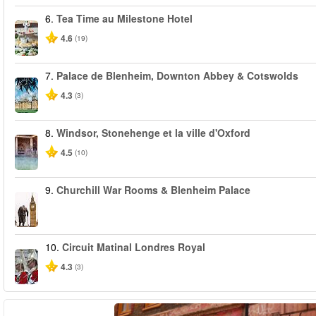
6.
Tea Time au Milestone Hotel
4.6
(19)
7.
Palace de Blenheim, Downton Abbey & Cotswolds
4.3
(3)
8.
Windsor, Stonehenge et la ville d'Oxford
4.5
(10)
9.
Churchill War Rooms & Blenheim Palace
10.
Circuit Matinal Londres Royal
4.3
(3)