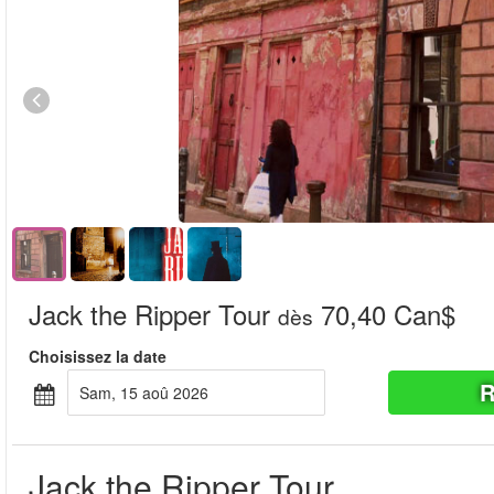
Jack the Ripper Tour
70,40 Can$
dès
Choisissez la date
R
sam, 15 aoû 2026
Jack the Ripper Tour