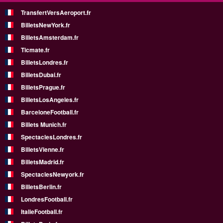
TransfertVersAeroport.fr
BilletsNewYork.fr
BilletsAmsterdam.fr
Ticmate.fr
BilletsLondres.fr
BilletsDubai.fr
BilletsPrague.fr
BilletsLosAngeles.fr
BarceloneFootball.fr
Billets Munich.fr
SpectaclesLondres.fr
BilletsVienne.fr
BilletsMadrid.fr
SpectaclesNewyork.fr
BilletsBerlin.fr
LondresFootball.fr
ItalieFootball.fr