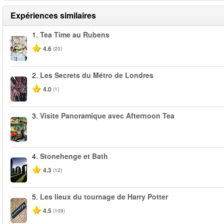
Expériences similaires
1.
Tea Time au Rubens
4.6
(20)
2.
Les Secrets du Métro de Londres
4.0
(1)
3.
Visite Panoramique avec Afternoon Tea
4.
Stonehenge et Bath
4.3
(12)
5.
Les lieux du tournage de Harry Potter
4.5
(109)