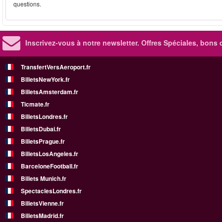
questions.
Inscrivez-vous à notre newsletter. Offres Spéciales, bons 
TransfertVersAeroport.fr
BilletsNewYork.fr
BilletsAmsterdam.fr
Ticmate.fr
BilletsLondres.fr
BilletsDubai.fr
BilletsPrague.fr
BilletsLosAngeles.fr
BarceloneFootball.fr
Billets Munich.fr
SpectaclesLondres.fr
BilletsVienne.fr
BilletsMadrid.fr