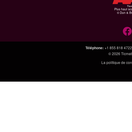
Plus haut sco
© Dun & Br
Téléphone
:
+1 855 818 4722
© 2026
Ticmate
La politique de con