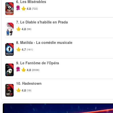
6.
Les Misérables
-40%
4.8
(722)
7.
Le Diable s'habille en Prada
-50%
4.8
(58)
8.
Matilda - La comédie musicale
-50%
4.7
(161)
9.
Le Fantôme de l'Opéra
-20%
4.8
(2038)
10.
Hadestown
-50%
4.8
(19)