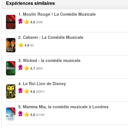
Expériences similaires
1.
Moulin Rouge ! La Comédie Musicale
-50%
4.9
(228)
2.
Cabaret : La Comédie Musicale
4.8
(6)
3.
Wicked - la comédie musicale
-50%
4.7
(855)
4.
Le Roi Lion de Disney
4.8
(2261)
5.
Mamma Mia, la comédie musicale à Londres
-40%
4.8
(2143)