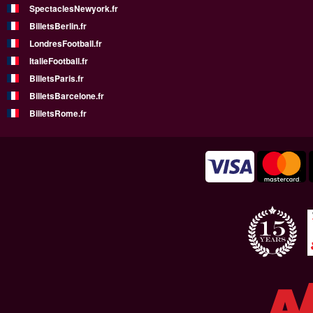
SpectaclesNewyork.fr
BilletsBerlin.fr
LondresFootball.fr
ItalieFootball.fr
BilletsParis.fr
BilletsBarcelone.fr
BilletsRome.fr