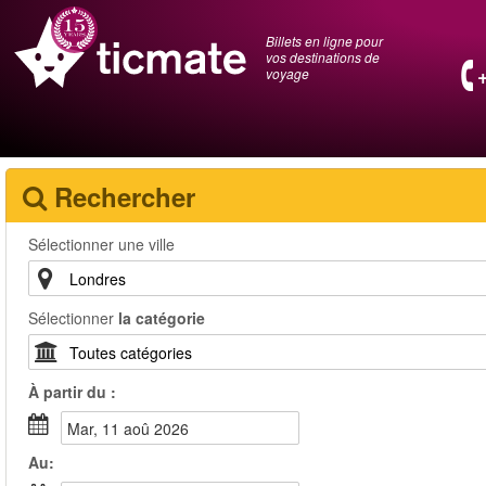
Billets en ligne pour
vos destinations de
voyage
Rechercher
Sélectionner une ville
Sélectionner
la catégorie
À partir du :
mar, 11 aoû 2026
Au: