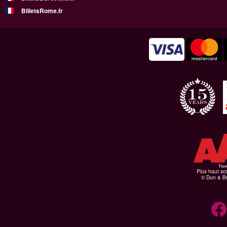
BilletsRome.fr
Plus haut sco
© Dun & Br