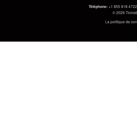
Téléphone
:
+1 855 818 4722
© 2026
Ticmate
La politique de con