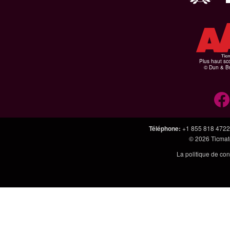
Plus haut sco
© Dun & Br
Téléphone
:
+1 855 818 4722
© 2026
Ticmate
La politique de con