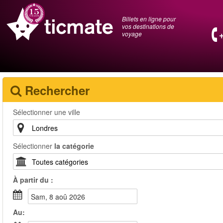
Billets en ligne pour
vos destinations de
voyage
Rechercher
Sélectionner une ville
Sélectionner
la catégorie
À partir du :
sam, 8 aoû 2026
Au: