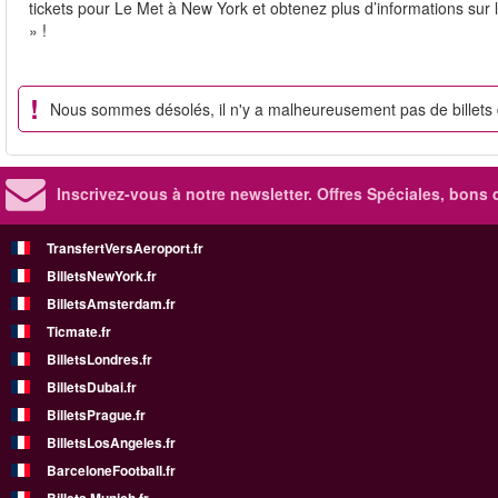
tickets pour Le Met à New York et obtenez plus d’informations sur 
» !
Nous sommes désolés, il n'y a malheureusement pas de billets
Inscrivez-vous à notre newsletter. Offres Spéciales, bons 
TransfertVersAeroport.fr
BilletsNewYork.fr
BilletsAmsterdam.fr
Ticmate.fr
BilletsLondres.fr
BilletsDubai.fr
BilletsPrague.fr
BilletsLosAngeles.fr
BarceloneFootball.fr