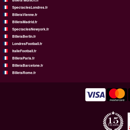
Billets Munich.fr
SpectaclesLondres.fr
BilletsVienne.fr
BilletsMadrid.fr
SpectaclesNewyork.fr
BilletsBerlin.fr
LondresFootball.fr
ItalieFootball.fr
BilletsParis.fr
BilletsBarcelone.fr
BilletsRome.fr