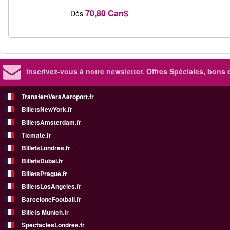
70,80 Can$
Dès
Inscrivez-vous à notre newsletter. Offres Spéciales, bons 
TransfertVersAeroport.fr
BilletsNewYork.fr
BilletsAmsterdam.fr
Ticmate.fr
BilletsLondres.fr
BilletsDubai.fr
BilletsPrague.fr
BilletsLosAngeles.fr
BarceloneFootball.fr
Billets Munich.fr
SpectaclesLondres.fr