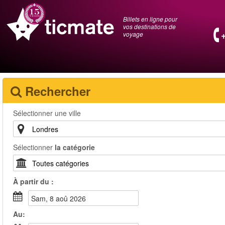
Billets en ligne pour
vos destinations de
voyage
Rechercher
Sélectionner une ville
Sélectionner
la catégorie
À partir du :
sam, 8 aoû 2026
Au: