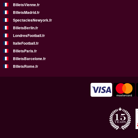
BilletsVienne.fr
BilletsMadrid.fr
SpectaclesNewyork.fr
BilletsBerlin.fr
LondresFootball.fr
ItalieFootball.fr
BilletsParis.fr
BilletsBarcelone.fr
BilletsRome.fr