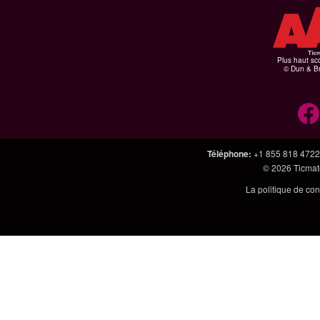
Plus haut sco
© Dun & Br
Téléphone
:
+1 855 818 4722
© 2026
Ticmate
La politique de con