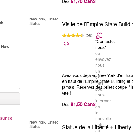
61,70 Can$
Dès
New York, United
rk
Visite de l'Empire State Buildi
States
(58)
"Contactez
à New
nous"
ou
envoyez-
nous
un
Avez-vous déjà vu New York d'en haut
e-
en haut de l'Empire State Building et o
mail
jamais. Réservez des billets coupe-fi
pour
vite !
nous
informer
81,50 Can$
Dès
de
la
 sur ce
nouvelle
New York, United
date
Statue de la Liberté + Liberty 
States
au