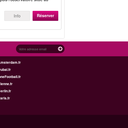
Réserver
Info
Amsterdam.fr
Dubai.fr
neFootball.fr
Vienne.fr
erlin.fr
aris.fr