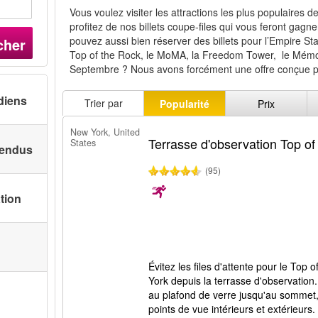
Vous voulez visiter les attractions les plus populaires 
profitez de nos billets coupe-files qui vous feront gag
pouvez aussi bien réserver des billets pour l’Empire Sta
cher
Top of the Rock, le MoMA, la Freedom Tower, le Mémo
Septembre ? Nous avons forcément une offre conçue p
diens
Trier par
Popularité
Prix
New York, United
Terrasse d'observation Top of
States
 vendus
(95)
ation
Évitez les files d'attente pour le Top
York depuis la terrasse d'observatio
au plafond de verre jusqu'au sommet, 
points de vue intérieurs et extérieurs. 