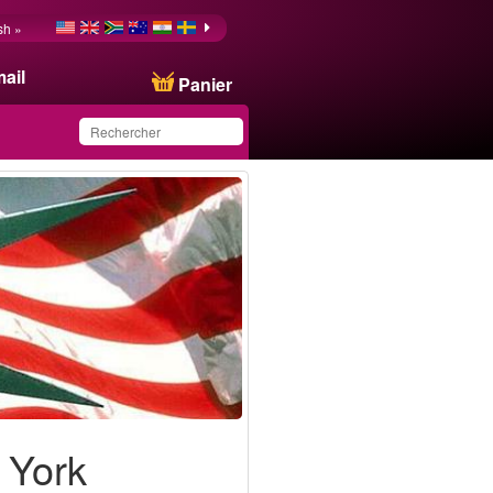
sh »
ail
Panier
Ce produit a été
sauvegardé dans votre
liste.
 York