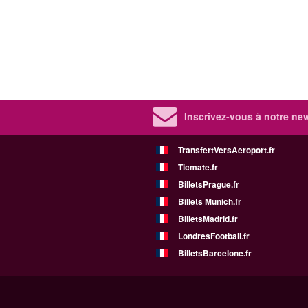
Inscrivez-vous à notre new
TransfertVersAeroport.fr
Ticmate.fr
BilletsPrague.fr
Billets Munich.fr
BilletsMadrid.fr
LondresFootball.fr
BilletsBarcelone.fr