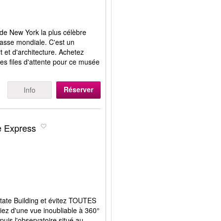
de New York la plus célèbre
lasse mondiale. C'est un
t et d'architecture. Achetez
 les files d'attente pour ce musée
Réserver
Info
e Express
tate Building et évitez TOUTES
ficiez d'une vue inoubliable à 360°
puis l'observatoire situé au