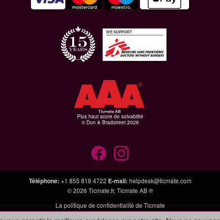
WE SUPPORT
Plus haut score de solvabilité
© Dun & Bradstreet 2026
Téléphone
:
+1 855 818 4722
E-mail
:
helpdesk@ticmate.com
© 2026
Ticmate.fr
,
Ticmate AB ®
La politique de confidentialité de Ticmate