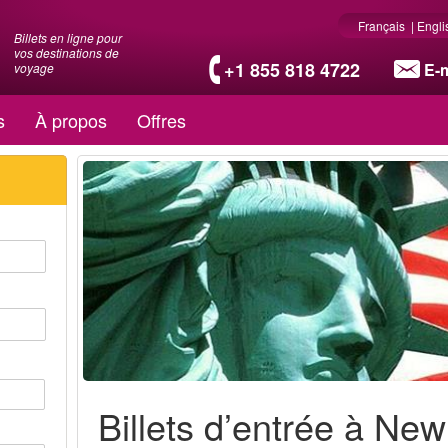
Français
|
Engli
Billets en ligne pour
vos destinations de
+1 855 818 4722
E-m
voyage
s
À propos
Offres
Billets d’entrée à New