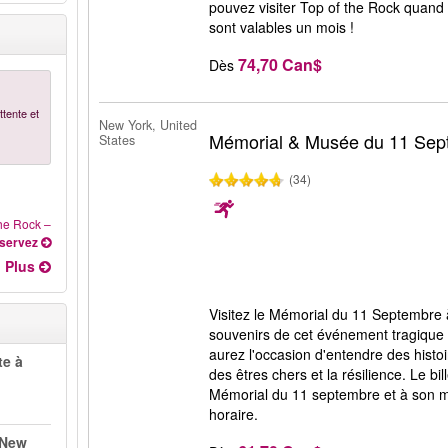
pouvez visiter Top of the Rock quand v
sont valables un mois !
74,70 Can$
Dès
tente et
New York, United
Mémorial & Musée du 11 Sep
States
(34)
the Rock
–
servez
Plus
Visitez le Mémorial du 11 Septembre 
souvenirs de cet événement tragique à
aurez l'occasion d'entendre des histo
te à
des êtres chers et la résilience. Le b
Mémorial du 11 septembre et à son m
horaire.
 New