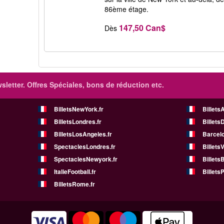
86ème étage.
147,50 Can$
Dès
sletter. Offres Spéciales, bons de réduction etc.
BilletsNewYork.fr
Billets
BilletsLondres.fr
Billets
BilletsLosAngeles.fr
Barcelo
SpectaclesLondres.fr
Billets
SpectaclesNewyork.fr
BilletsB
ItalieFootball.fr
BilletsP
BilletsRome.fr