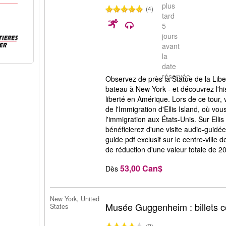
plus
(4)
tard
5
jours
avant
la
date
réservée.
Observez de près la Statue de la Liber
bateau à New York - et découvrez l'his
liberté en Amérique. Lors de ce tour, 
de l'Immigration d'Ellis Island, où vo
l'immigration aux États-Unis. Sur Ellis
bénéficierez d'une visite audio-guid
guide pdf exclusif sur le centre-vill
de réduction d'une valeur totale de 2
53,00 Can$
Dès
New York, United
Musée Guggenheim : billets c
States
(2)