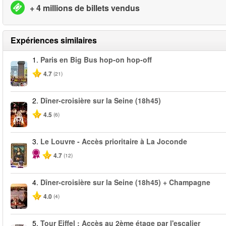
+ 4 millions de billets vendus
Expériences similaires
1.
Paris en Big Bus hop-on hop-off
4.7
(21)
2.
Dîner-croisière sur la Seine (18h45)
4.5
(6)
3.
Le Louvre - Accès prioritaire à La Joconde
4.7
(12)
4.
Dîner-croisière sur la Seine (18h45) + Champagne
4.0
(4)
5.
Tour Eiffel : Accès au 2ème étage par l'escalier