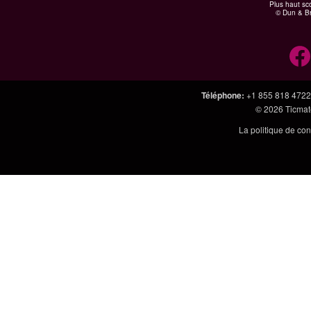
Plus haut sco
© Dun & Br
Téléphone
:
+1 855 818 4722
© 2026
Ticmate
La politique de con