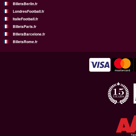
BilletsBerlin.fr
LondresFootball.fr
ItalieFootball.fr
BilletsParis.fr
BilletsBarcelone.fr
BilletsRome.fr