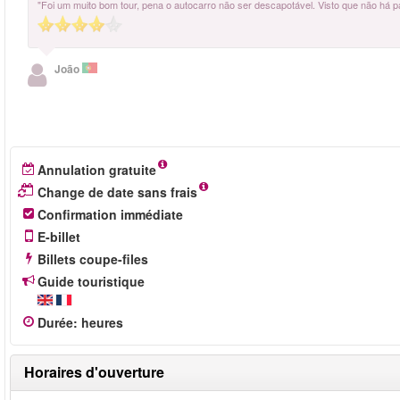
"Foi um muito bom tour, pena o autocarro não ser descapotável. Visto que não há p
João
Annulation gratuite
Change de date sans frais
Confirmation immédiate
E-billet
Billets coupe-files
Guide touristique
Durée
:
heures
Horaires d'ouverture