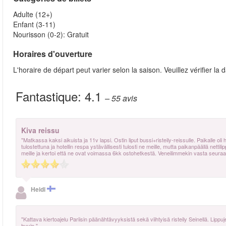
Adulte (12+)
Enfant (3-11)
Nourisson (0-2): Gratuit
Horaires d'ouverture
L'horaire de départ peut varier selon la saison. Veuillez vérifier la 
Fantastique:
4.1
– 55
avis
Kiva reissu
"Matkassa kaksi aikuista ja 11v lapsi. Ostin liput bussi+risteily-reissulle. Paikalle oli he
tulostettuna ja hotellin respa ystävällisesti tulosti ne meille, mutta paikanpäällä nettil
meille ja kertoi että ne ovat voimassa 6kk ostohetkestä. Veneilimmekin vasta seuraa
Heidi
"Kattava kiertoajelu Pariisin päänähtävyyksistä sekä viihtyisä risteily Seinellä. Lippuj
hyvin."