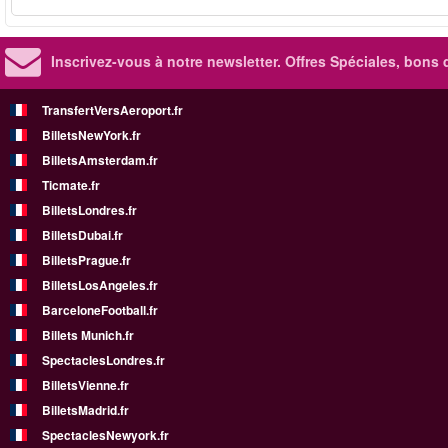
Inscrivez-vous à notre newsletter. Offres Spéciales, bons 
TransfertVersAeroport.fr
BilletsNewYork.fr
BilletsAmsterdam.fr
Ticmate.fr
BilletsLondres.fr
BilletsDubai.fr
BilletsPrague.fr
BilletsLosAngeles.fr
BarceloneFootball.fr
Billets Munich.fr
SpectaclesLondres.fr
BilletsVienne.fr
BilletsMadrid.fr
SpectaclesNewyork.fr