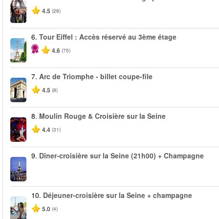
4.5
(28)
6.
Tour Eiffel : Accès réservé au 3ème étage
4.6
(75)
7.
Arc de Triomphe - billet coupe-file
4.5
(8)
8.
Moulin Rouge & Croisière sur la Seine
4.4
(31)
9.
Dîner-croisière sur la Seine (21h00) + Champagne
10.
Déjeuner-croisière sur la Seine + champagne
5.0
(4)