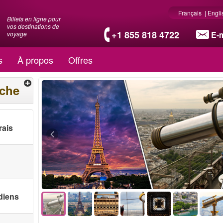
Français
|
Engli
Billets en ligne pour
vos destinations de
+1 855 818 4722
E-m
voyage
s
À propos
Offres
rche
rais
diens