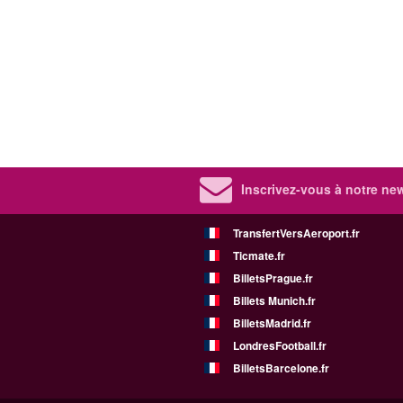
Inscrivez-vous à notre new
TransfertVersAeroport.fr
Ticmate.fr
BilletsPrague.fr
Billets Munich.fr
BilletsMadrid.fr
LondresFootball.fr
BilletsBarcelone.fr