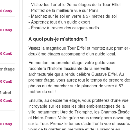
- Visitez les 1er et le 2ème étages de la Tour Eiffel
- Profitez de la meilleure vue sur Paris
00 Can$
- Marchez sur le sol en verre à 57 mètres du sol
- Apprenez tout d'un guide expert
- Écoutez à travers des casques audio
40 Can$
A quoi puis-je m'attendre ?
Visitez la magnifique Tour Eiffel et montez aux premier 
60 Can$
deuxième étages accompagné d'un guide local.
En montant au premier étage, votre guide vous
racontera l'histoire fascinante de la merveille
er étage
architecturale qui a rendu célèbre Gustave Eiffel. Au
premier étage, vous aurez tout le temps de prendre de
90 Can$
photos ou de marcher sur le plancher de verre à 57
mètres du sol !
Michel
Ensuite, au deuxième étage, vous profiterez d'une vue
70 Can$
incroyable sur les sites les plus emblématiques de la
ville, notamment l'Arc de Triomphe, les Champs-Élysée
et Notre-Dame. Votre guide vous renseignera davanta
sur la Tour. Prenez le temps d'admirer la vue et assure
40 Can$
vous de la garder en mémoire et de la prendre en