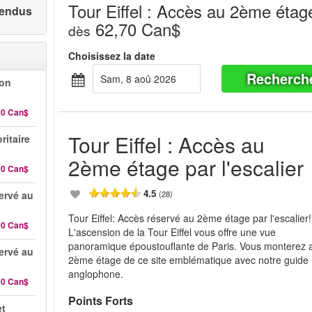
Tour Eiffel : Accès au 2ème étage
 vendus
62,70 Can$
dès
Choisissez la date
Recherch
sam, 8 aoû 2026
-on
30 Can$
Tour Eiffel : Accès au
ritaire
2ème étage par l'escalier
50 Can$
4.5
servé au
(28)
Tour Eiffel: Accès réservé au 2ème étage par l'escalier!
90 Can$
L'ascension de la Tour Eiffel vous offre une vue
panoramique époustouflante de Paris. Vous monterez 
servé au
2ème étage de ce site emblématique avec notre guide
anglophone.
50 Can$
Points Forts
et