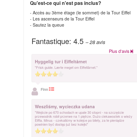
Qu'est-ce qui n'est pas inclus?
- Accès au 3ème étage (le sommet) de la Tour Eiffel
- Les ascenseurs de la Tour Eiffel
- Sautez la queue
Fantastique:
4.5
– 28
avis
Plus d'avis
Hyggelig tur i Eiffeltårnet
"Frisk guide. Lærte meget om Eiffeltårnet."
Finn
Weszliśmy, wycieczka udana
"Wejście po 670 schodach w upale 30 stopni - na szczęście
przewodnik robił przerwe na 1 piętrze. Dużo ciekawostek o wieży
Eiffla. Minus - czekaliśmy w kolejce po bilety, za te pieniądze
powinien być dostęp już bez kolejki"