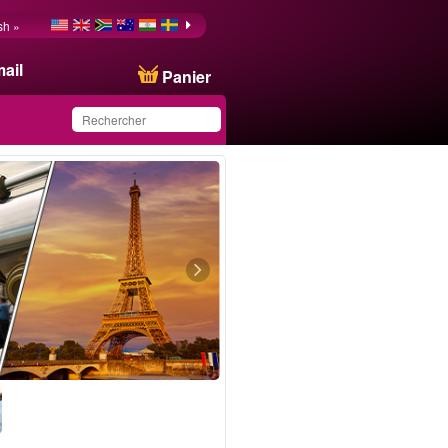
sh »
ail
Panier
Ce produit a été
sauvegardé dans votre
liste.