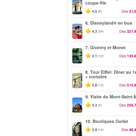
coupe-file
4.5
Dès
31,
(8)
6.
Disneyland® en bus
4.3
Dès
321,
(24)
7.
Giverny et Monet
4.1
Dès
139,
(12)
8.
Tour Eiffel: Dîner au 1
+ croisière
3.8
Dès
515,
(13)
9.
Visite du Mont-Saint-
4.3
Dès
258,
(3)
10.
Boutiques Outlet
3.9
Dès
48,
(10)