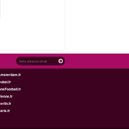
Amsterdam.fr
Dubai.fr
neFootball.fr
Vienne.fr
erlin.fr
aris.fr