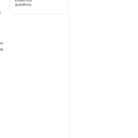
questions.
e
on
es
5