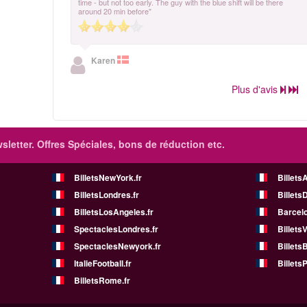
time - but not too early. The guy with the blue shift will be there
around 20 min before"
Karen
Plus d'avis
sletter. Offres Spéciales, bons de réduction etc.
BilletsNewYork.fr
Billets
BilletsLondres.fr
Billets
BilletsLosAngeles.fr
Barcelo
SpectaclesLondres.fr
Billets
SpectaclesNewyork.fr
BilletsB
ItalieFootball.fr
BilletsP
BilletsRome.fr