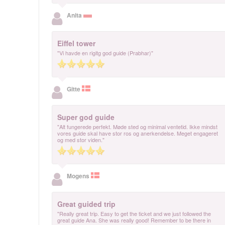
Anita
Eiffel tower
"Vi havde en rigitg god guide (Prabhar)"
Gitte
Super god guide
"Alt fungerede perfekt. Møde sted og minimal ventetid. Ikke mindst
vores guide skal have stor ros og anerkendelse. Meget engageret
og med stor viden."
Mogens
Great guided trip
"Really great trip. Easy to get the ticket and we just followed the
great guide Ana. She was really good! Remember to be there in