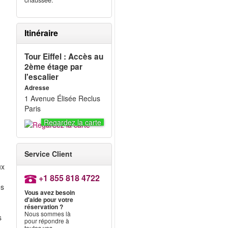
chaussée.
Itinéraire
Tour Eiffel : Accès au
2ème étage par
l'escalier
Adresse
1 Avenue Élisée Reclus
Paris
Regardez la carte
Service Client
ux
+1 855 818 4722
es
Vous avez besoin
d'aide pour votre
réservation ?
Nous sommes là
s
pour répondre à
toutes vos