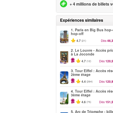
+ 4 millions de billets
Expériences similaires
1.
Paris en Big Bus hop
hop-off
4.7
Dès
46,
(21)
2.
Le Louvre - Accès prio
à La Joconde
4.7
Dès
120,
(12)
3.
Tour Eiffel : Accès ré
2ème étage
4.4
Dès
120,
(264)
4.
Tour Eiffel : Accès ré
3ème étage
4.6
Dès
151,
(75)
5.
Arc de Triomphe - bill