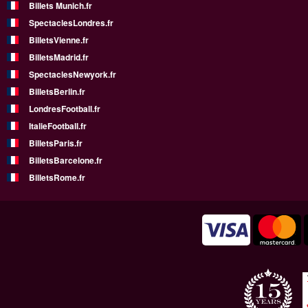
Billets Munich.fr
SpectaclesLondres.fr
BilletsVienne.fr
BilletsMadrid.fr
SpectaclesNewyork.fr
BilletsBerlin.fr
LondresFootball.fr
ItalieFootball.fr
BilletsParis.fr
BilletsBarcelone.fr
BilletsRome.fr