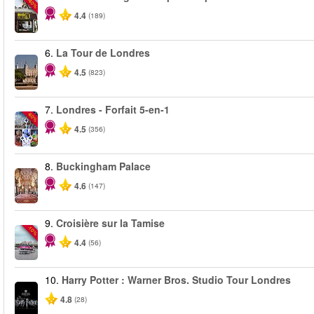
-40%
4.4
(189)
6.
La Tour de Londres
4.5
(823)
7.
Londres - Forfait 5-en-1
-60%
4.5
(356)
8.
Buckingham Palace
4.6
(147)
9.
Croisière sur la Tamise
-10%
4.4
(56)
10.
Harry Potter : Warner Bros. Studio Tour Londres
4.8
(28)