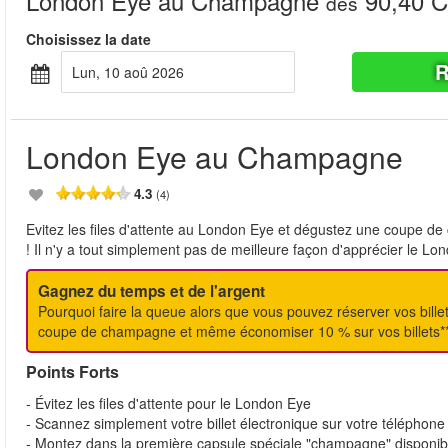
London Eye au Champagne
90,40 
dès
Choisissez la date
R
lun, 10 aoû 2026
London Eye au Champagne
4.3
(4)
Evitez les files d'attente au London Eye et dégustez une coupe de
! Il n'y a tout simplement pas de meilleure façon d'apprécier le Lo
Gagnez du temps et de l'argent
Pourquoi faire la queue alors que vous pouvez réserver vos billet
coupe de champagne et même économiser 10 % sur vos billets*
Points Forts
- Évitez les files d'attente pour le London Eye
- Scannez simplement votre billet électronique sur votre téléphone
- Montez dans la première capsule spéciale "champagne" disponib