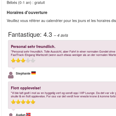
Bébés (0-1 an) : gratuit
Horaires d'ouverture
Veuillez vous référer au calendrier pour les jours et les horaires di
Fantastique:
4.3
– 4
avis
Personal sehr freundlich.
"Personal sehr freundlich. Tolle Aussicht, aber Fahrt in einer normalen Gondel ohne
FastTrack-Eingang Wartezeit (wenn auch etwas weniger als an der normalen Warte
Stephanie
Flott opplevelse!
"Vi ble tatt godt i mot av en hyggelig vert og sendt opp i VIP Lounge. Da det var vår g
skulle få en flott opplevelse. For oss var det verdt hver eneste krone å komme forbi kø
Audun