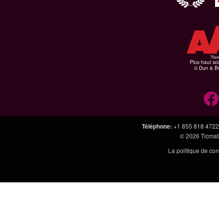
Plus haut sco
© Dun & Br
Téléphone
:
+1 855 818 4722
© 2026
Ticmate
La politique de con