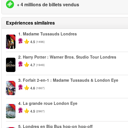
+ 4 millions de billets vendus
Expériences similaires
1.
Madame Tussauds Londres
-25%
4.5
(1496)
2.
Harry Potter : Warner Bros. Studio Tour Londres
4.7
(1949)
3.
Forfait 2-en-1 : Madame Tussauds & London Eye
-40%
4.6
(1667)
4.
La grande roue London Eye
-25%
4.5
(2967)
5.
Londres en Big Bus hop-on hop-off