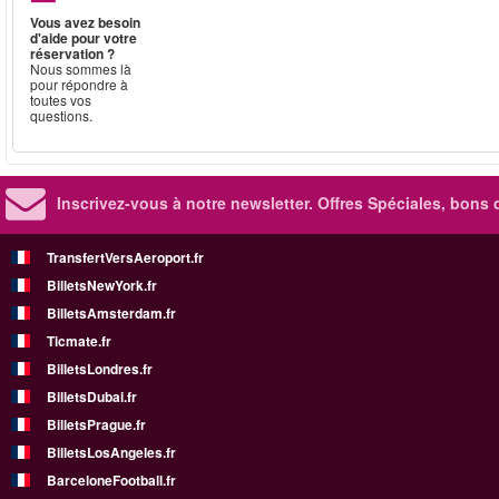
Vous avez besoin
d'aide pour votre
réservation ?
Nous sommes là
pour répondre à
toutes vos
questions.
Inscrivez-vous à notre newsletter. Offres Spéciales, bons 
TransfertVersAeroport.fr
BilletsNewYork.fr
BilletsAmsterdam.fr
Ticmate.fr
BilletsLondres.fr
BilletsDubai.fr
BilletsPrague.fr
BilletsLosAngeles.fr
BarceloneFootball.fr