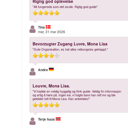
Rigtig god oplevelse
"Alt fungerede som det skulle. Rigtig god guide"
Tina
mar, 31 mar 2026
Bevorzugter Zugang Luvre, Mona Lisa
"Gute Organisation, es hat alles reibungslos geklappt."
Andre
Louvre, Mona Lisa.
"Vi hadde en veldig hyggelig og flink guide. Veldig fin informasjon
og artig å høre på. Ingen kø, vi fulgte bare han rett inn og ble
geleidet rett til Mona Lisa. Kan anbefales!"
Terje huus