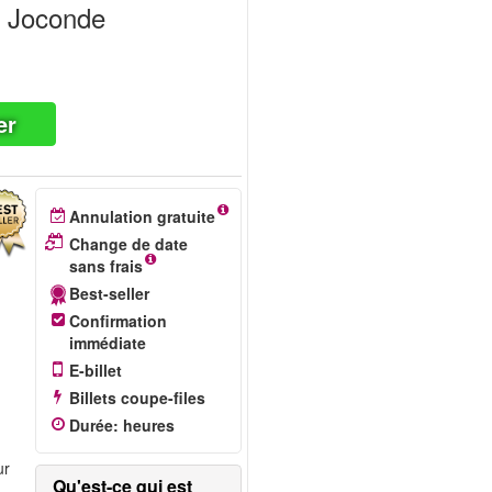
La Joconde
er
Annulation gratuite
Change de date
sans frais
Best-seller
Confirmation
immédiate
E-billet
Billets coupe-files
Durée
:
heures
ur
Qu'est-ce qui est