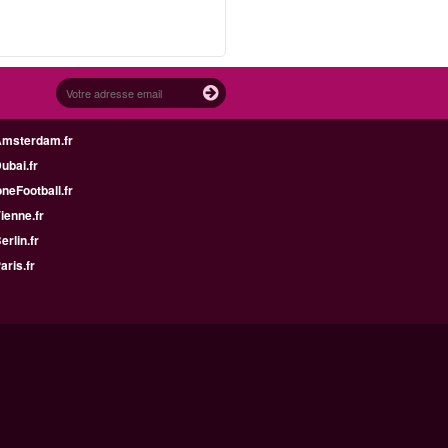
Amsterdam.fr
Dubai.fr
neFootball.fr
Vienne.fr
erlin.fr
aris.fr