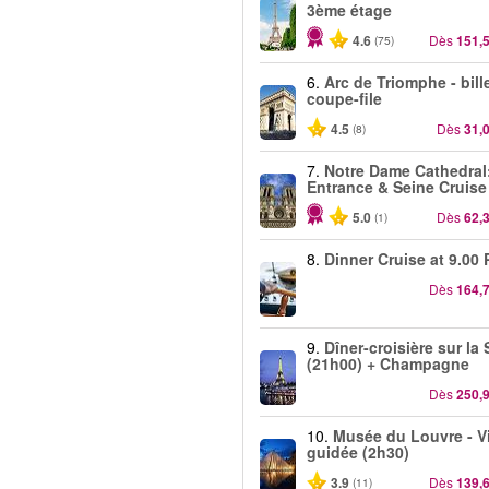
3ème étage
4.6
Dès
151,
(75)
6.
Arc de Triomphe - bill
coupe-file
4.5
Dès
31,
(8)
7.
Notre Dame Cathedral
Entrance & Seine Cruise
5.0
Dès
62,
(1)
8.
Dinner Cruise at 9.00 
Dès
164,
9.
Dîner-croisière sur la
(21h00) + Champagne
Dès
250,
10.
Musée du Louvre - Vi
guidée (2h30)
3.9
Dès
139,
(11)