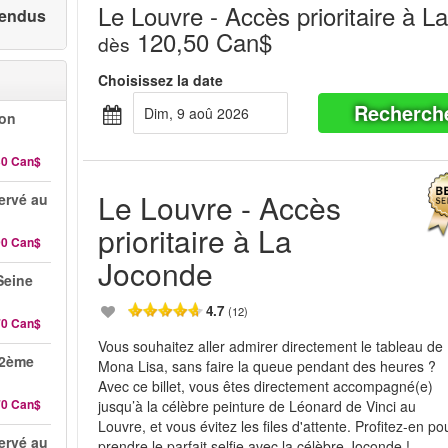
Le Louvre - Accès prioritaire à 
 vendus
120,50 Can$
dès
Choisissez la date
Recherch
dim, 9 aoû 2026
-on
30 Can$
Le Louvre - Accès
servé au
prioritaire à La
90 Can$
Joconde
 Seine
4.7
(12)
70 Can$
Vous souhaitez aller admirer directement le tableau de
 2ème
Mona Lisa, sans faire la queue pendant des heures ?
Avec ce billet, vous êtes directement accompagné(e)
70 Can$
jusqu’à la célèbre peinture de Léonard de Vinci au
Louvre, et vous évitez les files d'attente. Profitez-en po
servé au
prendre le parfait selfie avec la célèbre Joconde !