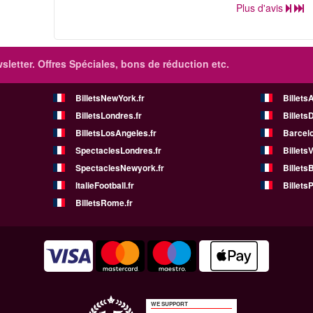
Plus d'avis
sletter. Offres Spéciales, bons de réduction etc.
BilletsNewYork.fr
Billets
BilletsLondres.fr
Billets
BilletsLosAngeles.fr
Barcelo
SpectaclesLondres.fr
Billets
SpectaclesNewyork.fr
BilletsB
ItalieFootball.fr
BilletsP
BilletsRome.fr
WE SUPPORT