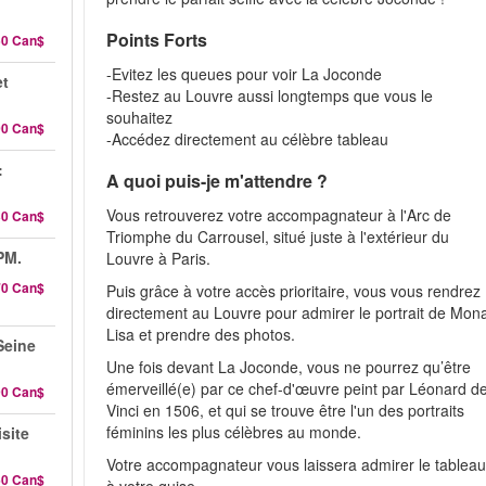
Points Forts
50 Can$
-Evitez les queues pour voir La Joconde
et
-Restez au Louvre aussi longtemps que vous le
souhaitez
00 Can$
-Accédez directement au célèbre tableau
:
A quoi puis-je m'attendre ?
Vous retrouverez votre accompagnateur à l'Arc de
30 Can$
Triomphe du Carrousel, situé juste à l'extérieur du
PM.
Louvre à Paris.
70 Can$
Puis grâce à votre accès prioritaire, vous vous rendrez
directement au Louvre pour admirer le portrait de Mon
Lisa et prendre des photos.
 Seine
Une fois devant La Joconde, vous ne pourrez qu’être
émerveillé(e) par ce chef-d'œuvre peint par Léonard d
90 Can$
Vinci en 1506, et qui se trouve être l'un des portraits
féminins les plus célèbres au monde.
site
Votre accompagnateur vous laissera admirer le tablea
60 Can$