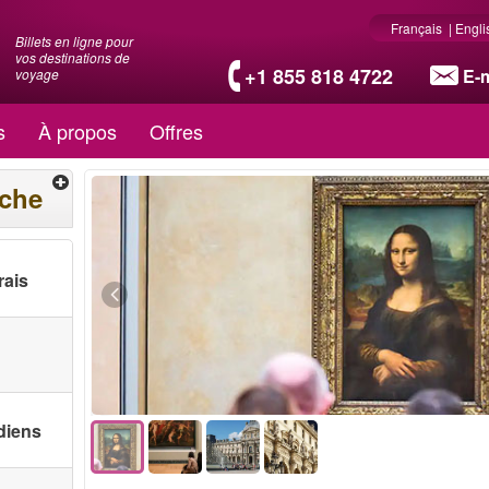
Français
|
Engli
Billets en ligne pour
vos destinations de
+1 855 818 4722
E-m
voyage
s
À propos
Offres
rche
rais
diens