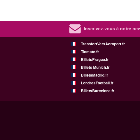
Inscrivez-vous à notre new
TransfertVersAeroport.fr
Ticmate.fr
BilletsPrague.fr
Billets Munich.fr
BilletsMadrid.fr
LondresFootball.fr
BilletsBarcelone.fr