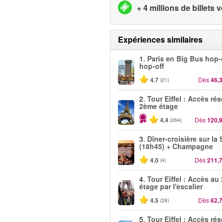
+ 4 millions de billets
Expériences similaires
1.
Paris en Big Bus hop
hop-off
4.7
Dès
46,
(21)
2.
Tour Eiffel : Accès ré
2ème étage
4.4
Dès
120,
(264)
3.
Dîner-croisière sur la
(18h45) + Champagne
4.0
Dès
211,
(4)
4.
Tour Eiffel : Accès au
étage par l'escalier
4.5
Dès
62,
(28)
5.
Tour Eiffel : Accès ré