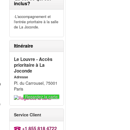
inclus?
-L'accompagnement et
l'entrée prioritaire à la salle
de La Joconde.
Itinéraire
Le Louvre - Accès
prioritaire à La
Joconde
Adresse
Pl. du Carrousel, 75001
a
Paris
Regardez la carte
e
Service Client
u
+1 855 818 4722