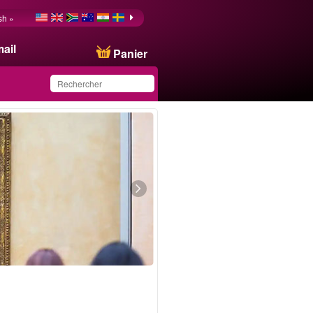
sh »
ail
Panier
Ce produit a été
sauvegardé dans votre
liste.