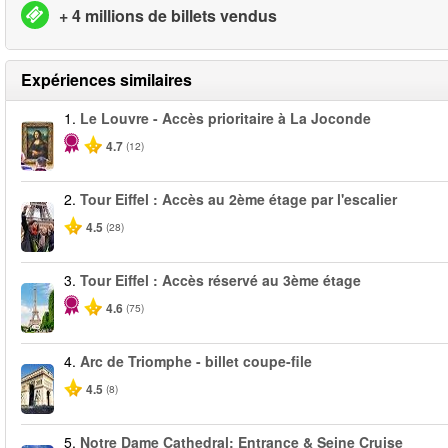
+ 4 millions de billets vendus
Expériences similaires
1.
Le Louvre - Accès prioritaire à La Joconde
4.7
(12)
2.
Tour Eiffel : Accès au 2ème étage par l'escalier
4.5
(28)
3.
Tour Eiffel : Accès réservé au 3ème étage
4.6
(75)
4.
Arc de Triomphe - billet coupe-file
4.5
(8)
5.
Notre Dame Cathedral: Entrance & Seine Cruise