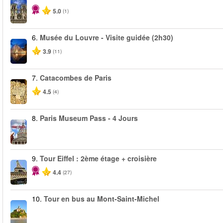
5.0
(1)
6.
Musée du Louvre - Visite guidée (2h30)
3.9
(11)
7.
Catacombes de Paris
4.5
(4)
8.
Paris Museum Pass - 4 Jours
9.
Tour Eiffel : 2ème étage + croisière
4.4
(27)
10.
Tour en bus au Mont-Saint-Michel