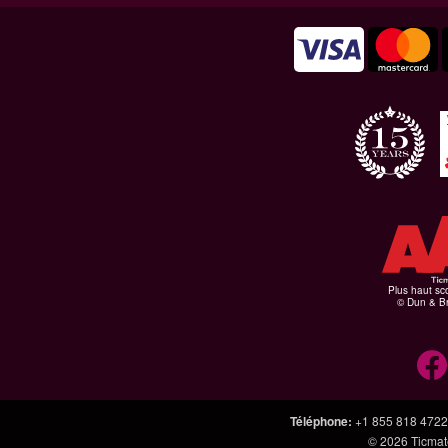
Plus haut sco
© Dun & Br
Téléphone
:
+1 855 818 4722
© 2026
Ticmate