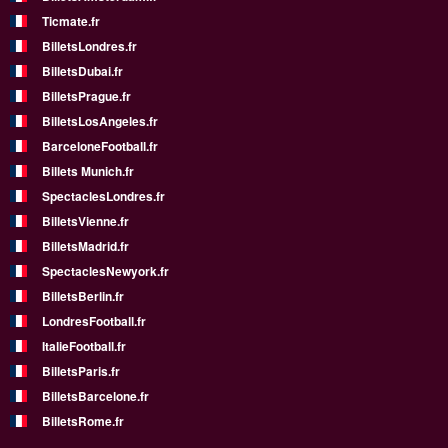
Ticmate.fr
BilletsLondres.fr
BilletsDubai.fr
BilletsPrague.fr
BilletsLosAngeles.fr
BarceloneFootball.fr
Billets Munich.fr
SpectaclesLondres.fr
BilletsVienne.fr
BilletsMadrid.fr
SpectaclesNewyork.fr
BilletsBerlin.fr
LondresFootball.fr
ItalieFootball.fr
BilletsParis.fr
BilletsBarcelone.fr
BilletsRome.fr