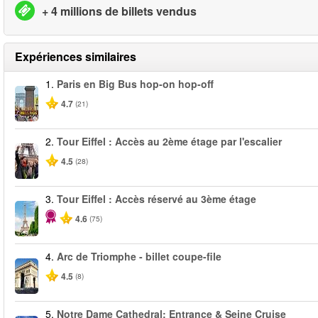
+ 4 millions de billets vendus
Expériences similaires
1.
Paris en Big Bus hop-on hop-off
4.7
(21)
2.
Tour Eiffel : Accès au 2ème étage par l'escalier
4.5
(28)
3.
Tour Eiffel : Accès réservé au 3ème étage
4.6
(75)
4.
Arc de Triomphe - billet coupe-file
4.5
(8)
5.
Notre Dame Cathedral: Entrance & Seine Cruise