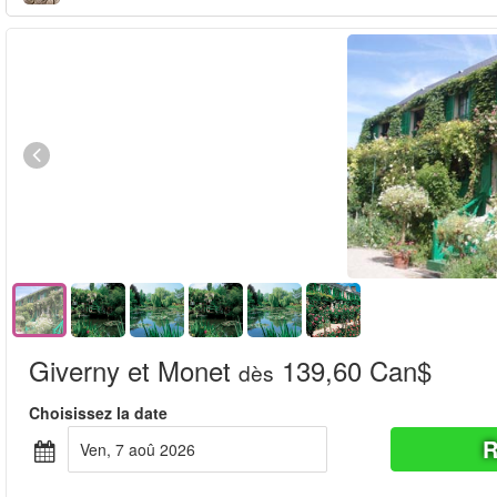
Giverny et Monet
139,60 Can$
dès
Choisissez la date
R
ven, 7 aoû 2026