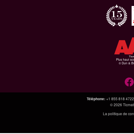
Plus haut sco
© Dun & Br
Téléphone
:
+1 855 818 4722
© 2026
Ticmate
La politique de con