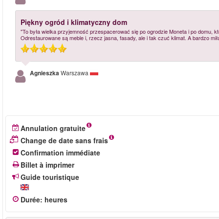
Piękny ogród i klimatyczny dom
"To była wielka przyjemność przespacerować się po ogrodzie Moneta i po domu, któ
Odrestaurowane są meble i, rzecz jasna, fasady, ale i tak czuć klimat. A bardzo m
Agnieszka
Warszawa
Annulation gratuite
Change de date sans frais
Confirmation immédiate
Billet à imprimer
Guide touristique
Durée
:
heures