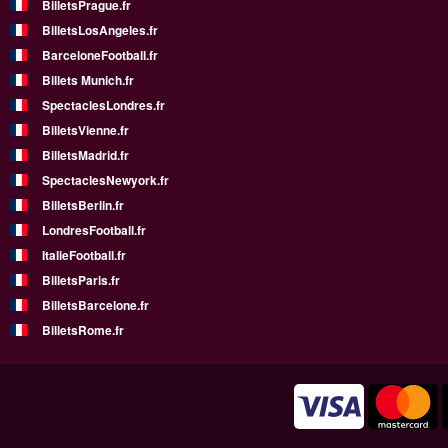
BilletsPrague.fr
BilletsLosAngeles.fr
BarceloneFootball.fr
Billets Munich.fr
SpectaclesLondres.fr
BilletsVienne.fr
BilletsMadrid.fr
SpectaclesNewyork.fr
BilletsBerlin.fr
LondresFootball.fr
ItalieFootball.fr
BilletsParis.fr
BilletsBarcelone.fr
BilletsRome.fr