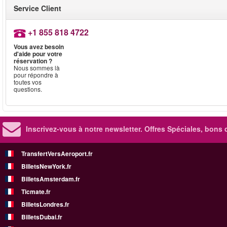
Service Client
+1 855 818 4722
Vous avez besoin
d'aide pour votre
réservation ?
Nous sommes là
pour répondre à
toutes vos
questions.
Inscrivez-vous à notre newsletter. Offres Spéciales, bons 
TransfertVersAeroport.fr
BilletsNewYork.fr
BilletsAmsterdam.fr
Ticmate.fr
BilletsLondres.fr
BilletsDubai.fr