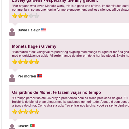
Lovely gardens - especially the lilly garden.
"For anyone who loves Monet's work, this is a good use of time. Its 90 minutes outs
commentary, so anyone hoping for more engagement and less silence, will be disapp
David
Raleigh
Monets hage i Giverny
"Fantastisk sted! Veldig vakre parker og bygning med mange muligheter for å ta gode
med engelsktalende guide! Vi lærte mange detaljer om dette hurtige stedet. Skulle hatt
Per morten
Os jardins de Monet te fazem viajar no tempo
"O tempo percorrido até Giverny é preenchido com as dicas preciosas da guia. Fui
trajetória de Monet e, ao chegarmos lá, pudemos conferir tudo. A casa é bem conser
a época do pintor. Como disse a guia, "ao entrar nos jardins, você se sente dentro 
Giselle