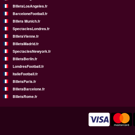
BilletsLosAngeles.fr
BarceloneFootball.fr
Billets Munich.fr
SpectaclesLondres.fr
BilletsVienne.fr
BilletsMadrid.fr
SpectaclesNewyork.fr
BilletsBerlin.fr
LondresFootball.fr
ItalieFootball.fr
BilletsParis.fr
BilletsBarcelone.fr
BilletsRome.fr