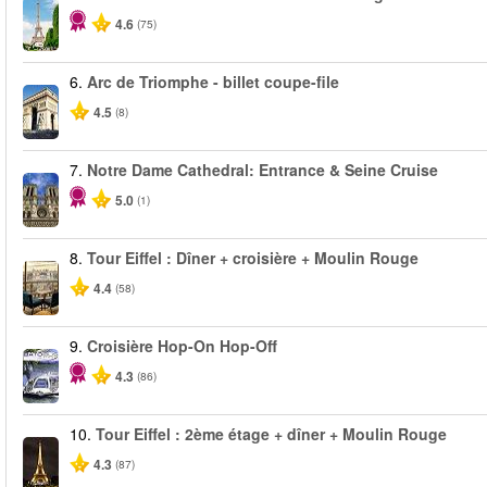
4.6
(75)
6.
Arc de Triomphe - billet coupe-file
4.5
(8)
7.
Notre Dame Cathedral: Entrance & Seine Cruise
5.0
(1)
8.
Tour Eiffel : Dîner + croisière + Moulin Rouge
4.4
(58)
9.
Croisière Hop-On Hop-Off
4.3
(86)
10.
Tour Eiffel : 2ème étage + dîner + Moulin Rouge
4.3
(87)