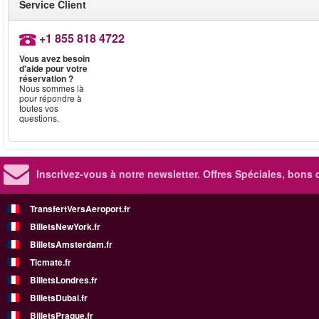
Service Client
+1 855 818 4722
Vous avez besoin
d'aide pour votre
réservation ?
Nous sommes là
pour répondre à
toutes vos
questions.
Inscrivez-vous à notre newsletter. Offres Spéciales, bons 
TransfertVersAeroport.fr
BilletsNewYork.fr
BilletsAmsterdam.fr
Ticmate.fr
BilletsLondres.fr
BilletsDubai.fr
BilletsPrague.fr