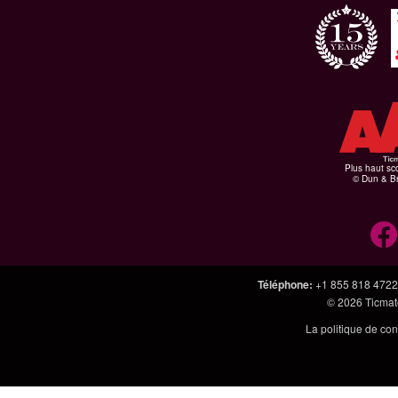
Plus haut sco
© Dun & Br
Téléphone
:
+1 855 818 4722
© 2026
Ticmate
La politique de con