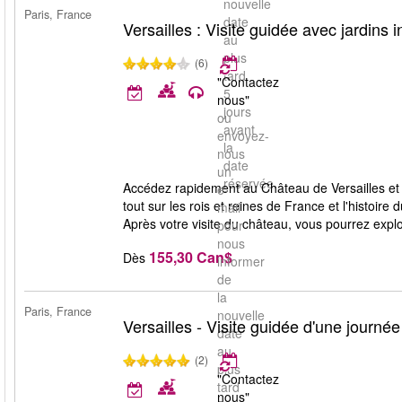
nouvelle
Paris, France
date
Versailles : Visite guidée avec jardins i
au
plus
(6)
tard
"Contactez
5
nous"
jours
ou
avant
envoyez-
la
nous
date
un
réservée.
Accédez rapidement au Château de Versailles et v
e-
tout sur les rois et reines de France et l'histoire
mail
Après votre visite du château, vous pourrez explo
pour
nous
155,30 Can$
Dès
informer
de
la
Paris, France
nouvelle
Versailles - Visite guidée d'une journée
date
au
(2)
plus
"Contactez
tard
nous"