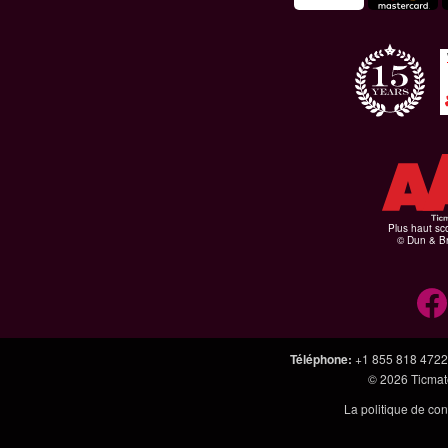
Plus haut sco
© Dun & Br
Téléphone
:
+1 855 818 4722
© 2026
Ticmate
La politique de con