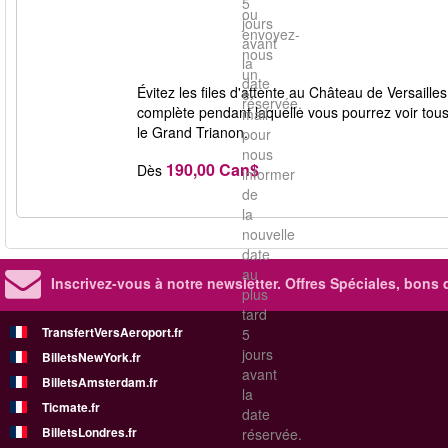
5
ou
jours
envoyez-
avant
nous
la
un
date
Évitez les files d'attente au Château de Versailles
e-
réservée.
complète pendant laquelle vous pourrez voir tous l
mail
le Grand Trianon.
pour
nous
190,00 Can$
Dès
informer
de
la
nouvelle
date
au
Inscrivez-vous à notre newsletter. Offres Spéciales, bons 
plus
tard
TransfertVersAeroport.fr
5
jours
BilletsNewYork.fr
avant
BilletsAmsterdam.fr
la
Ticmate.fr
date
BilletsLondres.fr
réservée.