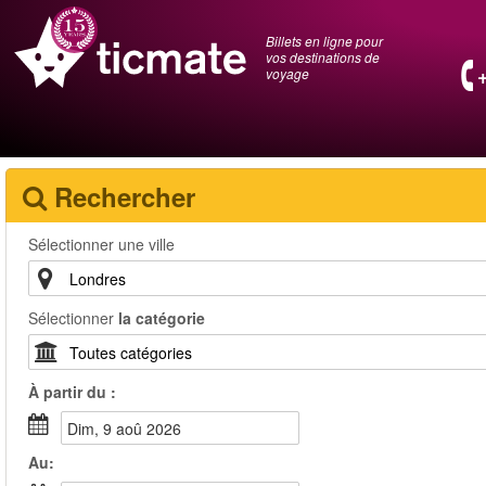
Billets en ligne pour
vos destinations de
voyage
Rechercher
Sélectionner une ville
Sélectionner
la catégorie
À partir du :
dim, 9 aoû 2026
Au: