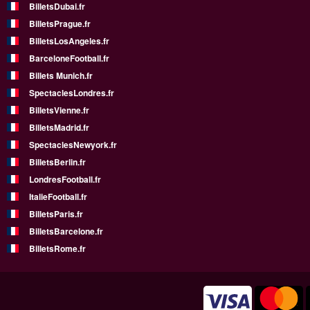
BilletsDubai.fr
BilletsPrague.fr
BilletsLosAngeles.fr
BarceloneFootball.fr
Billets Munich.fr
SpectaclesLondres.fr
BilletsVienne.fr
BilletsMadrid.fr
SpectaclesNewyork.fr
BilletsBerlin.fr
LondresFootball.fr
ItalieFootball.fr
BilletsParis.fr
BilletsBarcelone.fr
BilletsRome.fr