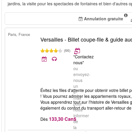
jardins, la visite pour les spectacles de fontaines et bien d'autres 
Annulation gratuite
Paris, France
Versailles - Billet coupe-file & guide au
(66)
"Contactez
nous"
ou
envoyez-
nous
un
Évitez les files d'attente pour obtenir votre bille
e-
! Vous pourrez admirer les appartements royaux,
mail
Vous apprendrez tout sur l'histoire de Versailles g
pour
également du confort du transport aller-retour de 
nous
informer
133,30 Can$
Dès
de
la