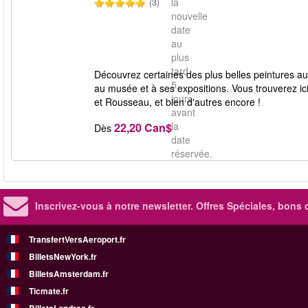
la
(3)
nouvelle
date
au
plus
tard
Découvrez certaines des plus belles peintures au
5
au musée et à ses expositions. Vous trouverez i
jours
et Rousseau, et bien d'autres encore !
avant
la
22,20 Can$
Dès
date
réservée.
Inscrivez-vous à notre newsletter. Offres Spéciales, bons 
TransfertVersAeroport.fr
BilletsNewYork.fr
BilletsAmsterdam.fr
Ticmate.fr