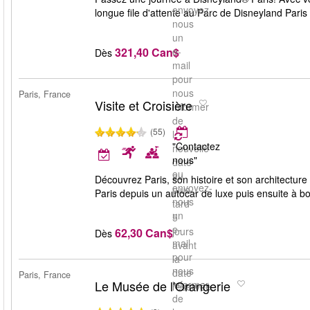
envoyez-
longue file d'attente au Parc de Disneyland Paris
nous
un
321,40 Can$
e-
Dès
mail
pour
nous
Paris, France
Visite et Croisière
informer
de
(55)
la
"Contactez
nouvelle
nous"
date
ou
au
Découvrez Paris, son histoire et son architecture
envoyez-
plus
Paris depuis un autocar de luxe puis ensuite à bor
nous
tard
un
5
e-
jours
62,30 Can$
Dès
mail
avant
pour
la
nous
date
Paris, France
Le Musée de l'Orangerie
informer
réservée.
de