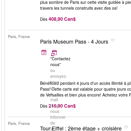
plus sombre de Paris sur cette visite guidée à p
travers les tunnels construits avec des os!
408,90 Can$
Dès
Paris, France
Paris Museum Pass - 4 Jours
"Contactez
nous"
ou
envoyez-
nous
Bénéficiez pendant 4 jours d'un accès illimité 
un
Pass! Cette carte est valable pour quatre jours 
e-
de Versailles et bien plus encore! Achetez votre
mail
216,90 Can$
pour
Dès
nous
informer
de
Paris, France
Tour Eiffel : 2ème étage + croisière
la