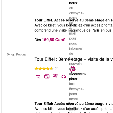
nous"
ou
envoyez-
nous
Tour Eiffel: Accès réservé au 3ème étage en soi
un
Avec ce billet, vous bénéficiez d'un accès priorit
e-
comprend une visite magnifique de Paris en bus. 
mail
pour
150,60 Can$
Dès
nous
informer
de
Paris, France
Tour Eiffel : 3ème étage + visite de la vi
la
nouvelle
date
(4)
au
"Contactez
plus
nous"
tard
ou
5
envoyez-
jours
nous
avant
un
Tour Eiffel: Accès réservé au 3ème étage + visi
la
e-
Avec ce billet, vous bénéficiez d'un accès priori
date
mail