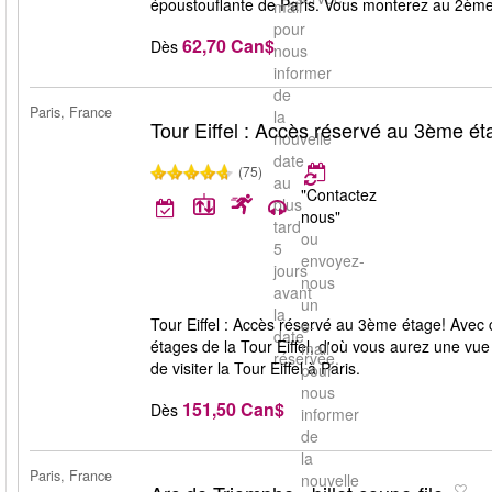
époustouflante de Paris. Vous monterez au 2ème
mail
pour
62,70 Can$
Dès
nous
informer
de
Paris, France
la
Tour Eiffel : Accès réservé au 3ème ét
nouvelle
date
(75)
au
"Contactez
plus
nous"
tard
ou
5
envoyez-
jours
nous
avant
un
la
Tour Eiffel : Accès réservé au 3ème étage! Avec c
e-
date
étages de la Tour Eiffel, d'où vous aurez une vue
mail
réservée.
de visiter la Tour Eiffel à Paris.
pour
nous
151,50 Can$
Dès
informer
de
la
Paris, France
nouvelle