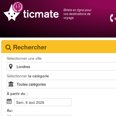
Billets en ligne pour
vos destinations de
voyage
Rechercher
Sélectionner une ville
Sélectionner
la catégorie
À partir du :
sam, 8 aoû 2026
Au: