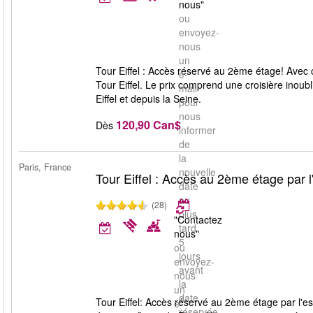
nous"
ou
envoyez-
nous
un
Tour Eiffel : Accès réservé au 2ème étage! Avec c
e-
Tour Eiffel. Le prix comprend une croisière inoub
mail
Eiffel et depuis la Seine.
pour
nous
120,90 Can$
Dès
informer
de
la
Paris, France
nouvelle
Tour Eiffel : Accès au 2ème étage par l
date
au
(28)
plus
"Contactez
tard
nous"
5
ou
jours
envoyez-
avant
nous
la
un
date
Tour Eiffel: Accès réservé au 2ème étage par l'es
e-
réservée.