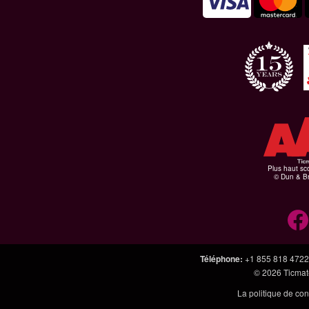
Plus haut sco
© Dun & Br
Téléphone
:
+1 855 818 4722
© 2026
Ticmate
La politique de con