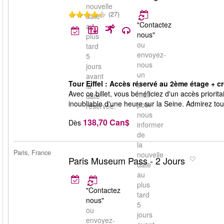
nouvelle
(27)
date
"Contactez
au
nous"
plus
ou
tard
envoyez-
5
nous
jours
un
avant
Tour Eiffel : Accès réservé au 2ème étage + cr
e-
la
Avec ce billet, vous bénéficiez d'un accès priorit
mail
date
inoubliable d'une heure sur la Seine. Admirez tout
pour
réservée.
nous
138,70 Can$
Dès
informer
de
la
Paris, France
nouvelle
Paris Museum Pass - 2 Jours
date
au
plus
"Contactez
tard
nous"
5
ou
jours
envoyez-