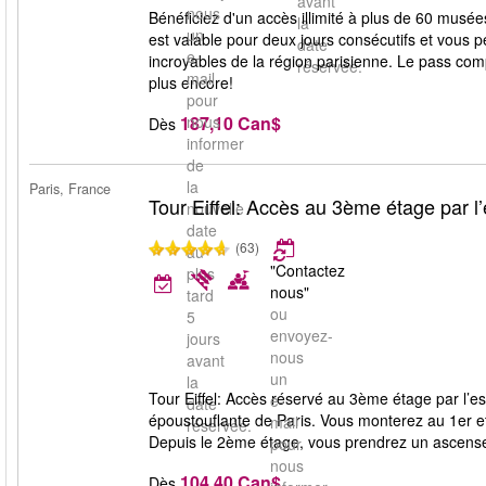
avant
nous
Bénéficiez d'un accès illimité à plus de 60 mus
la
un
est valable pour deux jours consécutifs et vous p
date
e-
incroyables de la région parisienne. Le pass com
réservée.
mail
plus encore!
pour
187,10 Can$
nous
Dès
informer
de
la
Paris, France
Tour Eiffel: Accès au 3ème étage par l’
nouvelle
date
(63)
au
"Contactez
plus
nous"
tard
ou
5
envoyez-
jours
nous
avant
un
la
Tour Eiffel: Accès réservé au 3ème étage par l’es
e-
date
époustouflante de Paris. Vous monterez au 1er 
mail
réservée.
Depuis le 2ème étage, vous prendrez un ascens
pour
nous
104,40 Can$
Dès