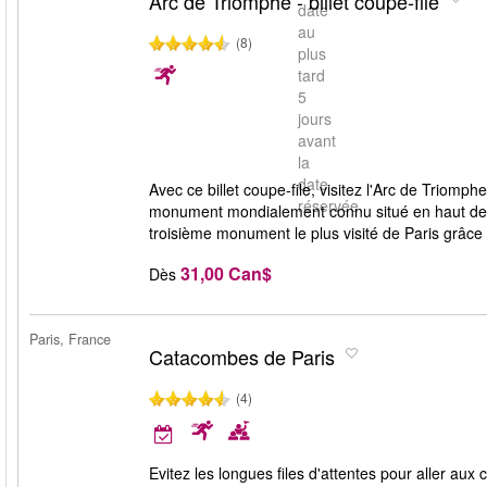
Arc de Triomphe - billet coupe-file
date
au
(8)
plus
tard
5
jours
avant
la
date
Avec ce billet coupe-file, visitez l'Arc de Triomp
réservée.
monument mondialement connu situé en haut des C
troisième monument le plus visité de Paris grâce à 
31,00 Can$
Dès
Paris, France
Catacombes de Paris
(4)
Evitez les longues files d'attentes pour aller au