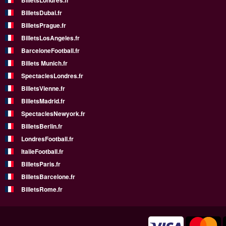
BilletsLondres.fr
BilletsDubai.fr
BilletsPrague.fr
BilletsLosAngeles.fr
BarceloneFootball.fr
Billets Munich.fr
SpectaclesLondres.fr
BilletsVienne.fr
BilletsMadrid.fr
SpectaclesNewyork.fr
BilletsBerlin.fr
LondresFootball.fr
ItalieFootball.fr
BilletsParis.fr
BilletsBarcelone.fr
BilletsRome.fr