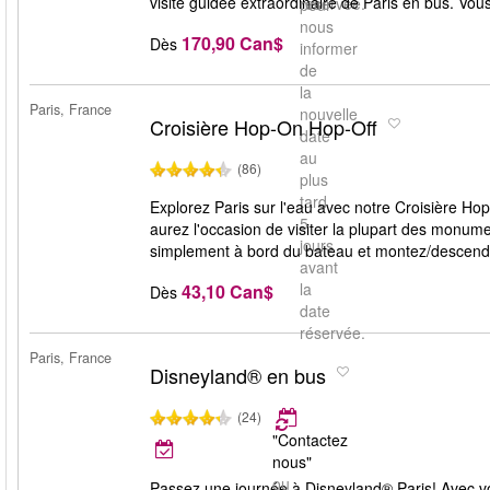
visite guidée extraordinaire de Paris en bus. Vous
réservée.
pour
nous
170,90 Can$
Dès
informer
de
la
Paris, France
nouvelle
Croisière Hop-On Hop-Off
date
au
(86)
plus
tard
Explorez Paris sur l'eau avec notre Croisière Hop
5
aurez l'occasion de visiter la plupart des monume
jours
simplement à bord du bateau et montez/descende
avant
la
43,10 Can$
Dès
date
réservée.
Paris, France
Disneyland® en bus
(24)
"Contactez
nous"
ou
Passez une journée à Disneyland® Paris! Avec vos