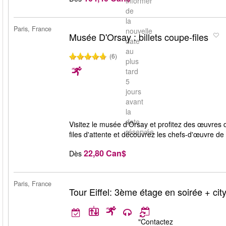
informer
de
la
Paris, France
nouvelle
Musée D'Orsay : billets coupe-files
date
au
(6)
plus
tard
5
jours
avant
la
date
Visitez le musée d'Orsay et profitez des œuvres d
réservée.
files d'attente et découvrez les chefs-d'œuvre d
22,80 Can$
Dès
Paris, France
Tour Eiffel: 3ème étage en soirée + city
"Contactez