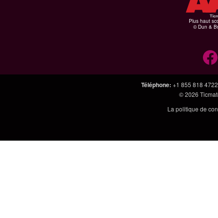
Plus haut sco
© Dun & Br
Téléphone
:
+1 855 818 4722
© 2026
Ticmate
La politique de con