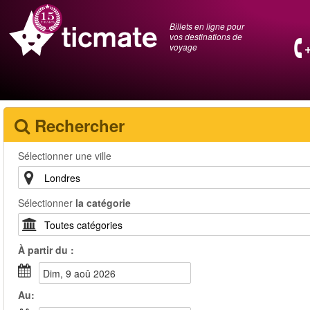
Billets en ligne pour
vos destinations de
voyage
Rechercher
Sélectionner une ville
Sélectionner
la catégorie
À partir du :
dim, 9 aoû 2026
Au: