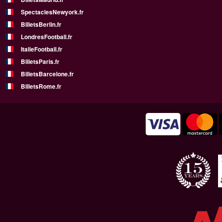
SpectaclesNewyork.fr
BilletsBerlin.fr
LondresFootball.fr
ItalieFootball.fr
BilletsParis.fr
BilletsBarcelone.fr
BilletsRome.fr