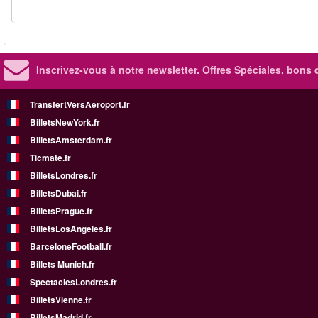
Inscrivez-vous à notre newsletter. Offres Spéciales, bons 
TransfertVersAeroport.fr
BilletsNewYork.fr
BilletsAmsterdam.fr
Ticmate.fr
BilletsLondres.fr
BilletsDubai.fr
BilletsPrague.fr
BilletsLosAngeles.fr
BarceloneFootball.fr
Billets Munich.fr
SpectaclesLondres.fr
BilletsVienne.fr
BilletsMadrid.fr