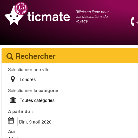
Billets en ligne pour
vos destinations de
voyage
Rechercher
Sélectionner une ville
Sélectionner
la catégorie
À partir du :
dim, 9 aoû 2026
Au: