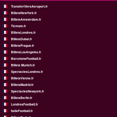
TransfertVersAeroport.fr
BilletsNewYork.fr
BilletsAmsterdam.fr
Ticmate.fr
BilletsLondres.fr
BilletsDubai.fr
BilletsPrague.fr
BilletsLosAngeles.fr
BarceloneFootball.fr
Billets Munich.fr
SpectaclesLondres.fr
BilletsVienne.fr
BilletsMadrid.fr
SpectaclesNewyork.fr
BilletsBerlin.fr
LondresFootball.fr
ItalieFootball.fr