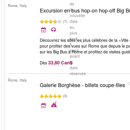
de
Rome, Italy
Excursion en bus hop-on hop-off Big 
la
nouvelle
date
(7)
au
plus
tard
Découvrez les sites les plus célèbres de la «Ville
5
pour profiter des vues sur Rome que depuis le pon
jours
sur les Big Bus à Rome et profitez de visites guid
avant
la
33,80 Can$
Dès
date
réservée.
Rome, Italy
Galerie Borghèse - billets coupe-files
(3)