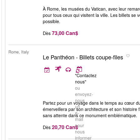
À Rome, les musées du Vatican, avec leur remarqu
pour tous ceux qui visitent la ville. Les billets 
possible.
73,00 Can$
Dès
Rome, Italy
Le Panthéon - Billets coupe-files
"Contactez
nous"
ou
envoyez-
nous
Partez pour un voyage dans le temps au cœur d
un
émerveillera par son architecture et son histoire f
e-
sans attente dans ce monument emblématique.
mail
pour
20,70 Can$
Dès
nous
informer