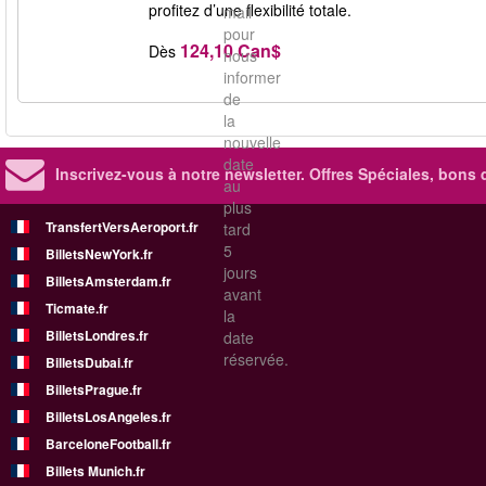
profitez d’une flexibilité totale.
mail
pour
124,10 Can$
Dès
nous
informer
de
la
nouvelle
date
Inscrivez-vous à notre newsletter. Offres Spéciales, bons 
au
plus
TransfertVersAeroport.fr
tard
5
BilletsNewYork.fr
jours
BilletsAmsterdam.fr
avant
Ticmate.fr
la
BilletsLondres.fr
date
réservée.
BilletsDubai.fr
BilletsPrague.fr
BilletsLosAngeles.fr
BarceloneFootball.fr
Billets Munich.fr