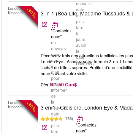
nouvelle
-30%
London, United
date
3-in-1 (Sea Life, Madame Tussauds &
Kingdom
au
plus
tard
"Contactez
5
nous"
jours
ou
avant
envoyez-
la
nous
Découvrez trois des attractions familiales les 
date
un
London Eye ! Achetez votre formule 3-en-1 Lon
réservée.
e-
l’achat de billets séparés. Profitez d’une flexibil
mail
heures avant votre visite.
pour
101,50 Can$
nous
Dès
informer
de
la
-30%
London, United
3 en 1 : Croisière, London Eye & Ma
Kingdom
nouvelle
date
(786)
au
"Contactez
plus
nous"
tard