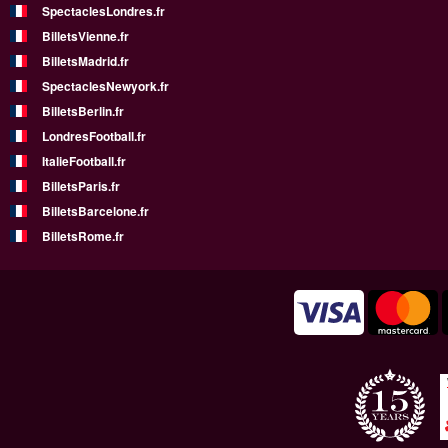
SpectaclesLondres.fr
BilletsVienne.fr
BilletsMadrid.fr
SpectaclesNewyork.fr
BilletsBerlin.fr
LondresFootball.fr
ItalieFootball.fr
BilletsParis.fr
BilletsBarcelone.fr
BilletsRome.fr