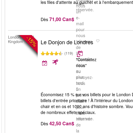
les files d'attente au guichet et à l'embarquement
date
nous
réservée.
un
e-
71,00 Can$
Dès
mail
pour
nous
-15%
London, United
Le Donjon de Londres
informer
Kingdom
de
la
(119)
nouvelle
"Contactez
date
nous"
au
ou
plus
envoyez-
tard
nous
5
un
Économisez 15 % sur vos billets pour le London D
jours
e-
billets d'entrée prioritaire ! À l'intérieur du Lo
avant
mail
chair et en os et 1000 ans d'histoire sombre. Vo
la
pour
de nombreux effets spéciaux.
date
nous
réservée.
informer
42,50 Can$
Dès
de
la