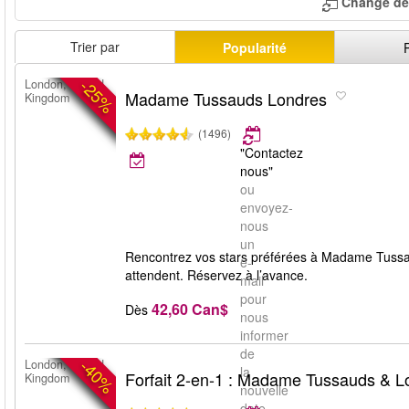
Change de 
Trier par
Popularité
-25%
London, United
Madame Tussauds Londres
Kingdom
(1496)
"Contactez
nous"
ou
envoyez-
nous
un
Rencontrez vos stars préférées à Madame Tussa
e-
attendent. Réservez à l’avance.
mail
pour
42,60 Can$
Dès
nous
informer
de
-40%
London, United
la
Forfait 2-en-1 : Madame Tussauds & 
Kingdom
nouvelle
date