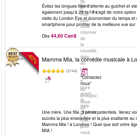
un
date
Évitez les longues files d'attente au guichet et v
e-
réservée.
également jusqu'à 25 % ! Il s'agit de notre option
mail
visite du London Eye et économiser du temps et de 
pour
smartphone pour profiter de la meilleure vue sur
nous
informer
44,60 Can$
Dès
de
la
nouvelle
-40%
London, United
date
Mamma Mia, la comédie musicale à L
Kingdom
au
plus
(2144)
tard
"Contactez
5
nous"
jours
ou
avant
envoyez-
la
nous
date
un
réservée.
Une mère. Une fille. 3 pères potentiels. Venez
e-
succès la plus ensoleillée et la plus exaltante 
mail
Mamma Mia ! à Londres ! Quel que soit votre 
pour
MIA !
nous