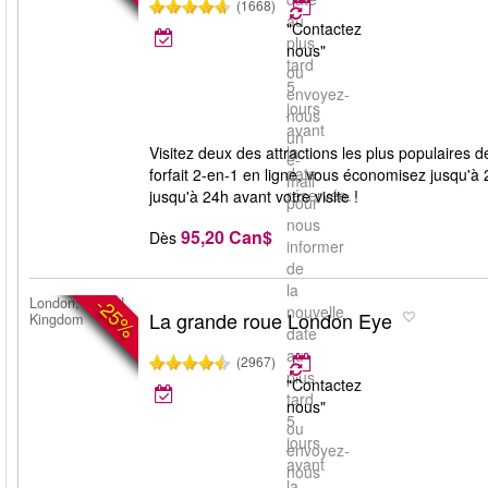
(1668)
au
"Contactez
plus
nous"
tard
ou
5
envoyez-
jours
nous
avant
un
la
Visitez deux des attractions les plus populaire
e-
date
forfait 2-en-1 en ligne, vous économisez jusqu'à 
mail
réservée.
jusqu'à 24h avant votre visite !
pour
nous
95,20 Can$
Dès
informer
de
la
-25%
London, United
nouvelle
La grande roue London Eye
Kingdom
date
au
(2967)
plus
"Contactez
tard
nous"
5
ou
jours
envoyez-
avant
nous
la