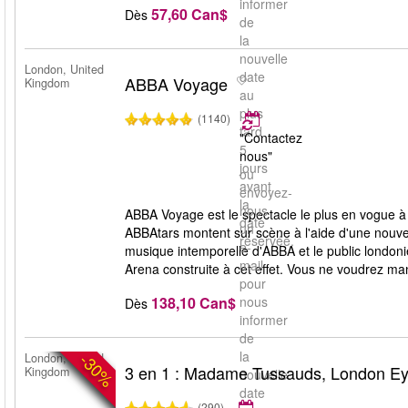
informer
57,60 Can$
Dès
de
la
nouvelle
London, United
date
ABBA Voyage
Kingdom
au
plus
(1140)
tard
"Contactez
5
nous"
jours
ou
avant
envoyez-
la
nous
ABBA Voyage est le spectacle le plus en vogue à
date
un
ABBAtars montent sur scène à l'aide d'une nouvell
réservée.
e-
musique intemporelle d'ABBA et le public london
mail
Arena construite à cet effet. Vous ne voudrez ma
pour
138,10 Can$
nous
Dès
informer
de
la
-30%
London, United
3 en 1 : Madame Tussauds, London E
Kingdom
nouvelle
date
(290)