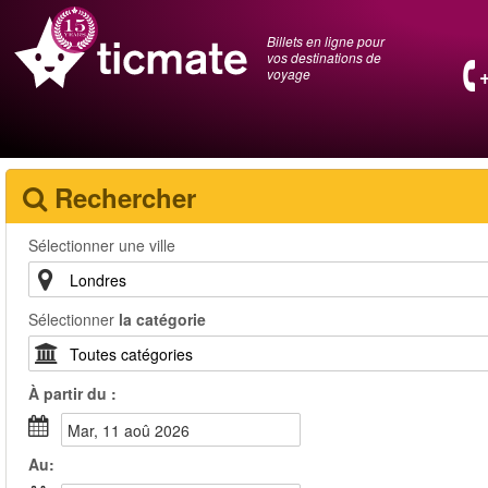
Billets en ligne pour
vos destinations de
voyage
Rechercher
Sélectionner une ville
Sélectionner
la catégorie
À partir du :
mar, 11 aoû 2026
Au: