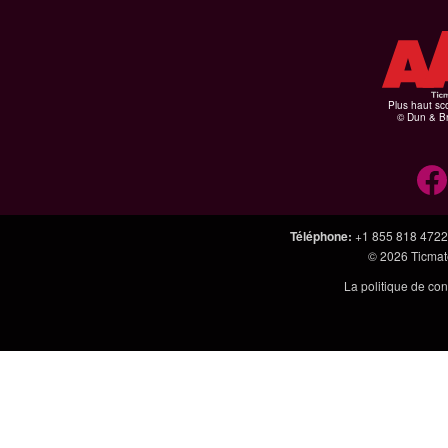
Plus haut sco
© Dun & Br
Téléphone
:
+1 855 818 4722
© 2026
Ticmate
La politique de con