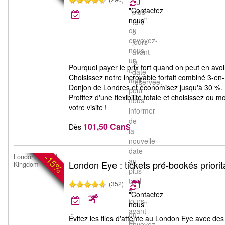
au
"Contactez
plus
nous"
tard
ou
5
envoyez-
jours
nous
avant
un
la
Pourquoi payer le prix fort quand on peut en av
e-
date
Choisissez notre incroyable forfait combiné 3-
mail
réservée.
Donjon de Londres et économisez jusqu'à 30 %. L'
pour
Profitez d'une flexibilité totale et choisissez ou
nous
votre visite !
informer
de
101,50 Can$
Dès
la
nouvelle
date
-15%
London, United
au
London Eye : tickets pré-bookés priorit
Kingdom
plus
tard
(352)
5
"Contactez
jours
nous"
avant
ou
Évitez les files d'attente au London Eye avec des 
la
envoyez-