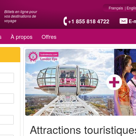
Français
|
Engli
Billets en ligne pour
vos destinations de
+1 855 818 4722
E-m
voyage
s
À propos
Offres
Attractions touristiqu