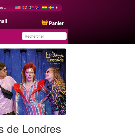
sh »
ail
Panier
Ce produit a été
sauvegardé dans votre
liste.
Transport inclus
Réservez à l'avance
Best-seller
es de Londres