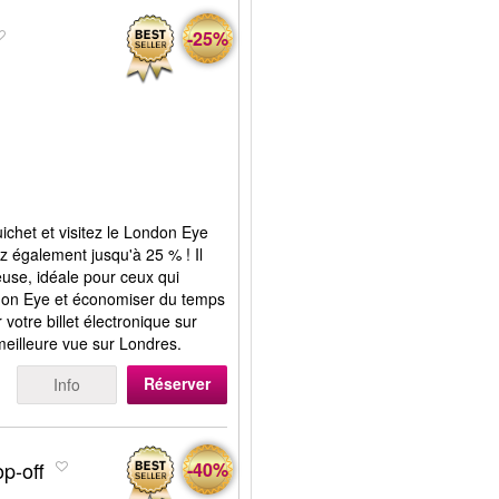
-25%
uichet et visitez le London Eye
z également jusqu'à 25 % ! Il
euse, idéale pour ceux qui
ondon Eye et économiser du temps
r votre billet électronique sur
meilleure vue sur Londres.
Réserver
Info
p-off
-40%