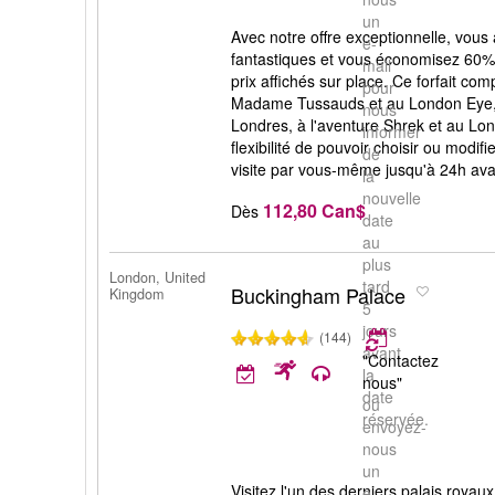
un
Avec notre offre exceptionnelle, vous 
e-
fantastiques et vous économisez 60% s
mail
prix affichés sur place. Ce forfait co
pour
Madame Tussauds et au London Eye, l
nous
Londres, à l'aventure Shrek et au Lo
informer
flexibilité de pouvoir choisir ou modifi
de
visite par vous-même jusqu'à 24h ava
la
nouvelle
112,80 Can$
Dès
date
au
plus
London, United
tard
Buckingham Palace
Kingdom
5
jours
(144)
avant
"Contactez
la
nous"
date
ou
réservée.
envoyez-
nous
un
Visitez l'un des derniers palais roya
e-