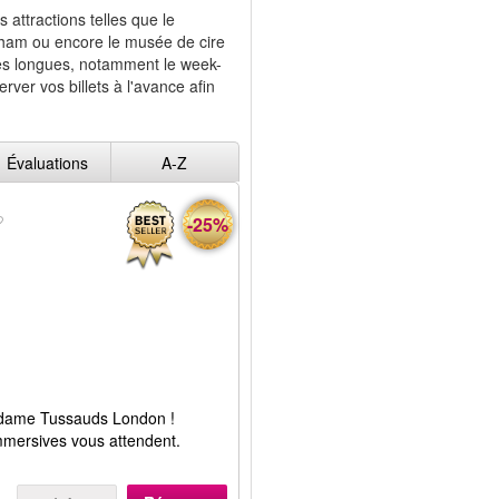
 attractions telles que le
gham ou encore le musée de cire
rès longues, notamment le week-
ver vos billets à l'avance afin
Évaluations
A-Z
-25%
adame Tussauds London !
mmersives vous attendent.