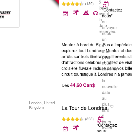
5
(189)
jours
"Contactez
avant
nous"
la
ou
date
envoyez-
réservée.
nous
un
Montez à bord du Big Bus à impériale
e-
explorez tout Londres ! Montez et de
mail
arrêts sur trois itinéraires différents s
pour
d'attractions célèbres. Profitez de visi
nous
croisière fluviale incluse dans vos bil
informer
circuit touristique à Londres n'a jamais
de
la
44,60 Can$
Dès
nouvelle
date
au
London, United
plus
La Tour de Londres
Kingdom
tard
5
(823)
jours
"Contactez
avant
nous"