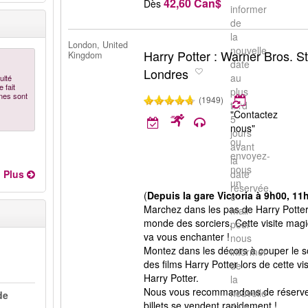
42,60 Can$
Dès
informer
de
la
London, United
nouvelle
Harry Potter : Warner Bros. S
Kingdom
date
Londres
au
ulté
e fait
plus
nes sont
(1949)
tard
"Contactez
5
nous"
jours
ou
avant
envoyez-
la
nous
Plus
date
un
réservée.
(
Depuis la gare Victoria à 9h00, 11
e-
Marchez dans les pas de Harry Potter 
mail
monde des sorciers. Cette visite mag
pour
va vous enchanter !
nous
Montez dans les décors à couper le so
informer
des films Harry Potter lors de cette vi
de
Harry Potter.
la
Nous vous recommandons de réserver l
nouvelle
de
billets se vendent rapidement !
date