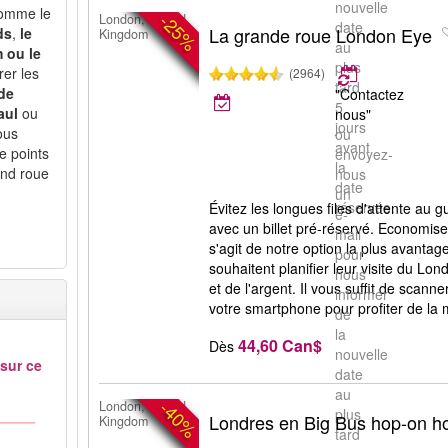
nouvelle
 comme le
-25%
London, United
date
La grande roue London Eye
ds
,
le
Kingdom
au
 ou le
plus
rer les
(2964)
tard
de
"Contactez
5
aul
ou
nous"
jours
ous
ou
avant
e points
envoyez-
la
and roue
nous
date
un
réservée.
Évitez les longues files d'attente au g
e-
avec un billet pré-réservé. Economise
mail
s'agit de notre option la plus avantag
pour
souhaitent planifier leur visite du L
nous
et de l'argent. Il vous suffit de scanne
informer
votre smartphone pour profiter de la 
de
la
44,60 Can$
Dès
nouvelle
 sur ce
date
au
-40%
London, United
plus
Londres en Big Bus hop-on ho
Kingdom
tard