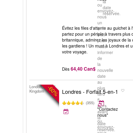
la
ou
date
envoyez-
réservée.
nous
un
Évitez les files d'attente au guichet à
e-
partez pour un périple à travers plus 
mail
britannique, admirez les joyaux de la
pour
les gardiens ! Un must à Londres et un
nous
votre voyage.
informer
de
la
64,40 Can$
Dès
nouvelle
date
au
-60%
London, United
plus
Londres - Forfait 5-en-1
Kingdom
tard
5
(355)
jours
"Contactez
avant
nous"
la
ou
date
envoyez-
réservée.
nous