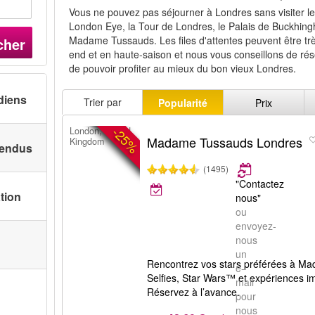
Vous ne pouvez pas séjourner à Londres sans visiter les
London Eye, la Tour de Londres, le Palais de Buckhin
Madame Tussauds. Les files d'attentes peuvent être t
cher
end et en haute-saison et nous vous conseillons de réser
de pouvoir profiter au mieux du bon vieux Londres.
diens
Trier par
Popularité
Prix
-25%
London, United
Madame Tussauds Londres
Kingdom
 vendus
(1495)
"Contactez
ation
nous"
ou
envoyez-
nous
un
Rencontrez vos stars préférées à M
e-
Selfies, Star Wars™ et expériences i
mail
Réservez à l’avance.
pour
nous