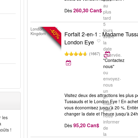
au
260,30 Can$
Dès
plus
tard
5
-40%
London, United
jours
Forfait 2-en-1 : Madame Tus
Kingdom
avant
London Eye
la
date
(1667)
réservée.
"Contactez
nous"
ou
envoyez-
nous
un
Visitez deux des attractions les plu
e-
Tussauds et le London Eye ! En acheta
mail
vous économisez jusqu'à 20 %. Entièr
pour
changer la date et l'heure jusqu'à 24h 
nous
r les
informer
à
95,20 Can$
Dès
de
goûts !
la