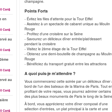
champagne.
90 Can$
Points Forts
e en
- Évitez les files d'attente pour la Tour Eiffel
- Assistez à un spectacle de cabaret unique au Moulin
Rouge
60 Can$
- Profitez d'une croisière sur la Seine
- Savourez un délicieux dîner entrée/plat/dessert
servé au
pendant la croisière
- Visitez le 2ème étage de la Tour Eiffel
90 Can$
- Obtenez une demi-bouteille de champagne au Moulin
Rouge
 2ème
- Bénéficiez du transport gratuit entre les attractions
70 Can$
A quoi puis-je m'attendre ?
servé au
Vous commencerez cette soirée par un délicieux dîner 
bord de l'un des bateaux de la Marina de Paris. Tout e
50 Can$
profitant de votre repas, vous pourrez admirer certains
des plus beaux monuments de Paris le long de la Seine
sière
À bord, vous apprécierez votre dîner composé d'une
sélection d'entrées, un plat principal à la carte et une
40 Can$