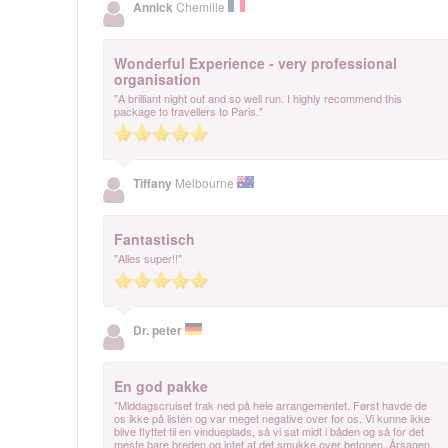
Annick
Chemille
Wonderful Experience - very professional
organisation
"A brilliant night out and so well run. I highly recommend this
package to travellers to Paris."
Tiffany
Melbourne
Fantastisch
"Alles super!!"
Dr. peter
En god pakke
"Middagscruiset trak ned på hele arrangementet. Først havde de
os ikke på listen og var meget negative over for os. Vi kunne ikke
blive flyttet til en vindueplads, så vi sat midt i båden og så for det
meste bare breden og intet af det smukke over betonen. Årsagen,