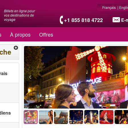
Français
|
Engli
Billets en ligne pour
vos destinations de
+1 855 818 4722
E-m
voyage
s
À propos
Offres
rche
rais
diens