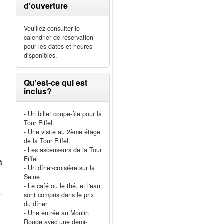
d'ouverture
Veuillez consulter le
calendrier de réservation
pour les dates et heures
disponibles.
Qu'est-ce qui est
inclus?
- Un billet coupe-file pour la
Tour Eiffel.
- Une visite au 2ème étage
de la Tour Eiffel.
- Les ascenseurs de la Tour
Eiffel
à
- Un dîner-croisière sur la
n
Seine
- Le café ou le thé, et l'eau
.
sont compris dans le prix
du dîner
- Une entrée au Moulin
Rouge avec une demi-