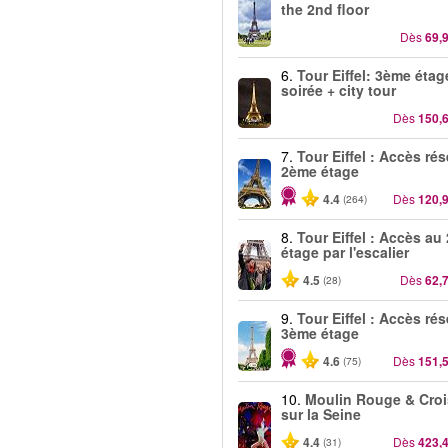
the 2nd floor
Dès
69,
6.
Tour Eiffel: 3ème étag
soirée + city tour
Dès
150,
7.
Tour Eiffel : Accès ré
2ème étage
4.4
Dès
120,
(264)
8.
Tour Eiffel : Accès au
étage par l'escalier
4.5
Dès
62,
(28)
9.
Tour Eiffel : Accès ré
3ème étage
4.6
Dès
151,
(75)
10.
Moulin Rouge & Croi
sur la Seine
4.4
Dès
423,
(31)