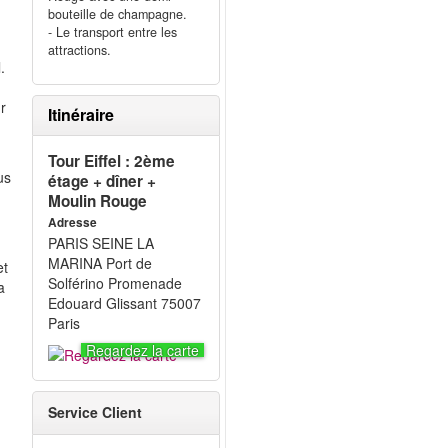
bouteille de champagne.
- Le transport entre les
attractions.
.
r
Itinéraire
Tour Eiffel : 2ème
us
étage + dîner +
Moulin Rouge
Adresse
PARIS SEINE LA
MARINA Port de
et
Solférino Promenade
a
Edouard Glissant 75007
Paris
Regardez la carte
Service Client