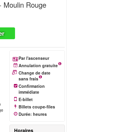
 + Moulin Rouge
er
Par l'ascenseur
Annulation gratuite
Change de date
sans frais
Confirmation
immédiate
E-billet
e
Billets coupe-files
ge
Durée
:
heures
Horaires