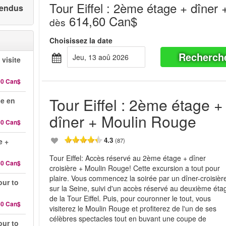
Tour Eiffel : 2ème étage + dîner
 vendus
614,60 Can$
dès
Choisissez la date
Recherch
jeu, 13 aoû 2026
 visite
90 Can$
Tour Eiffel : 2ème étage +
ge en
dîner + Moulin Rouge
60 Can$
4.3
e +
(87)
Tour Eiffel: Accès réservé au 2ème étage + dîner
40 Can$
croisière + Moulin Rouge! Cette excursion a tout pour
plaire. Vous commencez la soirée par un dîner-croisièr
our to
sur la Seine, suivi d'un accès réservé au deuxième éta
de la Tour Eiffel. Puis, pour couronner le tout, vous
60 Can$
visiterez le Moulin Rouge et profiterez de l'un de ses
célèbres spectacles tout en buvant une coupe de
our to