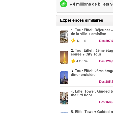
+ 4 millions de billets
Expériences similaires
1.
Tour Eiffel: Déjeuner +
de la ville + croisière
4.1
Dès
297,
(11)
2.
Tour Eiffel : 2ème éta
soirée + City Tour
4.2
Dès
128,
(188)
3.
Tour Eiffel: 2ème étag
dîner croisière
Dès
285,
4.
Eiffel Tower: Guided t
the 3rd floor
Dès
168,
5.
Eiffel Tower: Guided t