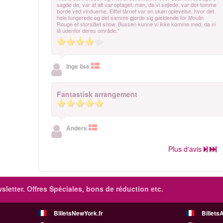
sagde de, var at alt var optaget, men, da vi sejlede, var der tomme
borde ved vinduerne. Eiffel tårnet var en skøn oplevelse, hvor det
hele fungerede og det samme gjorde sig gældende for Moulin
Rouge et storslået show. Bussen kunne vi ikke komme med, da vi
lå udenfor deres område."
Inge lise
Fantastisk arrangement
Anders
Plus d'avis
sletter. Offres Spéciales, bons de réduction etc.
BilletsNewYork.fr
Billets