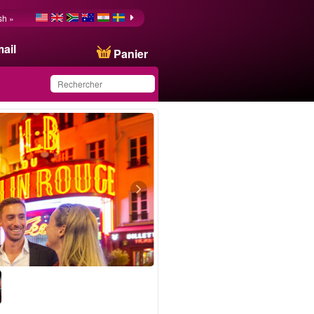
sh »
ail
Panier
Ce produit a été
sauvegardé dans votre
liste.