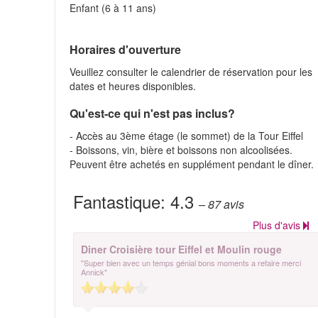
Enfant (6 à 11 ans)
Horaires d'ouverture
Veuillez consulter le calendrier de réservation pour les
dates et heures disponibles.
Qu'est-ce qui n'est pas inclus?
- Accès au 3ème étage (le sommet) de la Tour Eiffel
- Boissons, vin, bière et boissons non alcoolisées.
Peuvent être achetés en supplément pendant le dîner.
Fantastique:
4.3
– 87
avis
Plus d'avis
Diner Croisière tour Eiffel et Moulin rouge
"Super bien avec un temps génial bons moments a refaire merci
Annick"