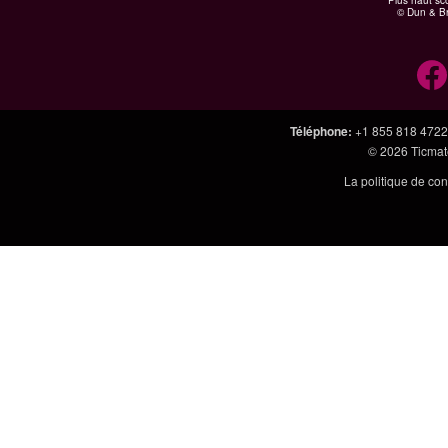
Plus haut sco
© Dun & Br
Téléphone
:
+1 855 818 4722
© 2026
Ticmate
La politique de con