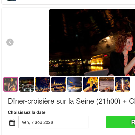
Dîner-croisière sur la Seine (21h00) +
Choisissez la date
R
ven, 7 aoû 2026