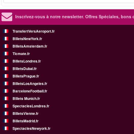
Inscrivez-vous à notre newsletter. Offres Spéciales, bons 
TransfertVersAeroport.fr
BilletsNewYork.fr
BilletsAmsterdam.fr
Ticmate.fr
BilletsLondres.fr
BilletsDubai.fr
BilletsPrague.fr
BilletsLosAngeles.fr
BarceloneFootball.fr
Billets Munich.fr
SpectaclesLondres.fr
BilletsVienne.fr
BilletsMadrid.fr
SpectaclesNewyork.fr