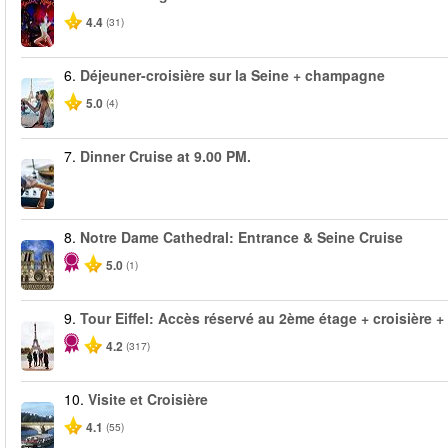
4.4
(31)
6.
Déjeuner-croisière sur la Seine + champagne
5.0
(4)
7.
Dinner Cruise at 9.00 PM.
8.
Notre Dame Cathedral: Entrance & Seine Cruise
5.0
(1)
9.
Tour Eiffel: Accès réservé au 2ème étage + croisière + v
4.2
(317)
10.
Visite et Croisière
4.1
(55)