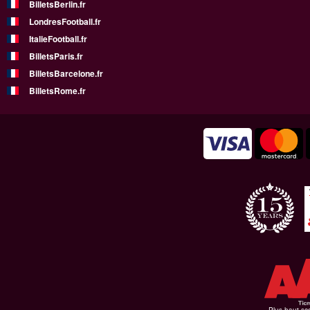
BilletsBerlin.fr
LondresFootball.fr
ItalieFootball.fr
BilletsParis.fr
BilletsBarcelone.fr
BilletsRome.fr