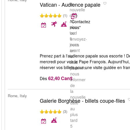
Vatican - Audience papale
la
nouvelle
date
(1)
au
"Contactez
plus
nous"
tard
ou
5
envoyez-
jours
nous
avant
un
Prenez part à l'audience papale sous escorte ! D
la
e-
mercredi pour voir le Pape François. Aujourd'hui, 
date
mail
réserver vos billets pour une visite guidée en fran
réservée.
pour
nous
62,40 Can$
Dès
informer
de
la
Rome, Italy
nouvelle
Galerie Borghèse - billets coupe-files
date
au
(3)
plus
tard
5