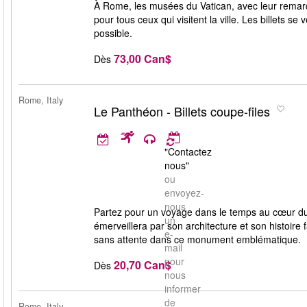
À Rome, les musées du Vatican, avec leur remarqu
pour tous ceux qui visitent la ville. Les billets 
possible.
73,00 Can$
Dès
Rome, Italy
Le Panthéon - Billets coupe-files
"Contactez
nous"
ou
envoyez-
nous
Partez pour un voyage dans le temps au cœur d
un
émerveillera par son architecture et son histoire f
e-
sans attente dans ce monument emblématique.
mail
pour
20,70 Can$
Dès
nous
informer
de
Rome, Italy