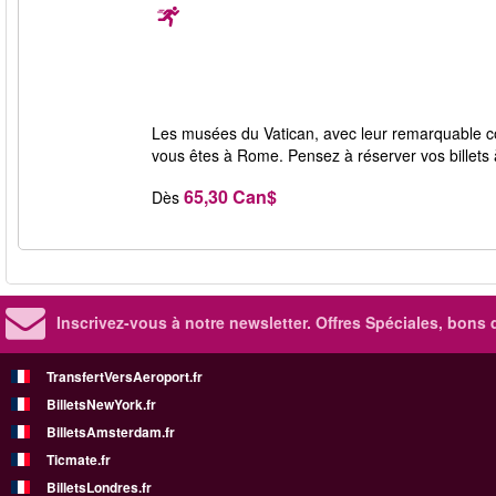
Les musées du Vatican, avec leur remarquable coll
vous êtes à Rome. Pensez à réserver vos billets à
65,30 Can$
Dès
Inscrivez-vous à notre newsletter. Offres Spéciales, bons 
TransfertVersAeroport.fr
BilletsNewYork.fr
BilletsAmsterdam.fr
Ticmate.fr
BilletsLondres.fr