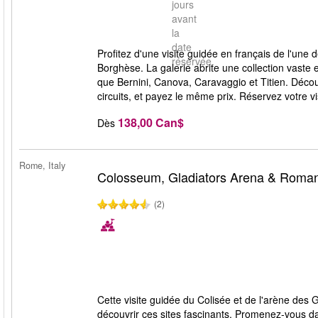
jours
avant
la
date
Profitez d'une visite guidée en français de l'une d
réservée.
Borghèse. La galerie abrite une collection vaste e
que Bernini, Canova, Caravaggio et Titien. Décou
circuits, et payez le même prix. Réservez votre visi
138,00 Can$
Dès
Rome, Italy
Colosseum, Gladiators Arena & Roma
(2)
Cette visite guidée du Colisée et de l'arène des
découvrir ces sites fascinants. Promenez-vous da