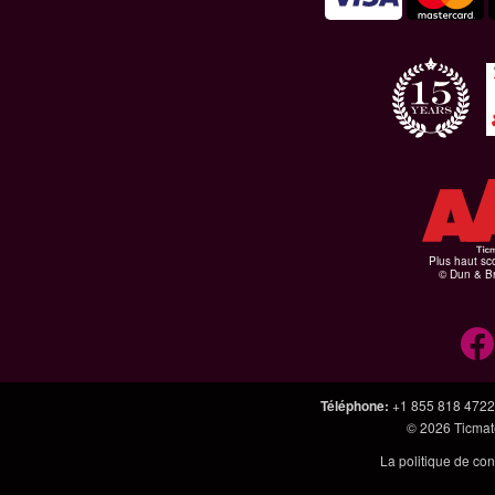
Plus haut sco
© Dun & Br
Téléphone
:
+1 855 818 4722
© 2026
Ticmate
La politique de con