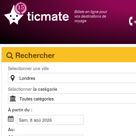
Billets en ligne pour
vos destinations de
voyage
Rechercher
Sélectionner une ville
Sélectionner
la catégorie
À partir du :
sam, 8 aoû 2026
Au: