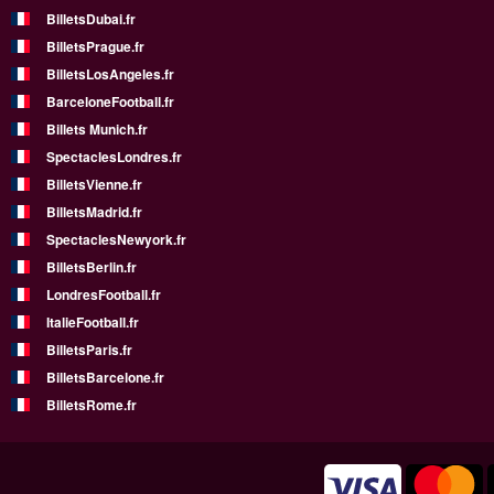
BilletsDubai.fr
BilletsPrague.fr
BilletsLosAngeles.fr
BarceloneFootball.fr
Billets Munich.fr
SpectaclesLondres.fr
BilletsVienne.fr
BilletsMadrid.fr
SpectaclesNewyork.fr
BilletsBerlin.fr
LondresFootball.fr
ItalieFootball.fr
BilletsParis.fr
BilletsBarcelone.fr
BilletsRome.fr